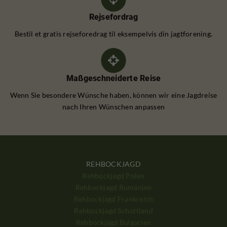
Rejsefordrag
Bestil et gratis rejseforedrag til eksempelvis din jagtforening.
Maßgeschneiderte Reise
Wenn Sie besondere Wünsche haben, können wir eine Jagdreise
nach Ihren Wünschen anpassen
REHBOCKJAGD
Rehbockjagd Polen
Rehbockjagd Rumänien
Rehbockjagd Frankreich
Rehbockjagd Schottland
Rehbockjagd Bulgarien