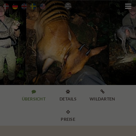




ÜBERSICHT
DETAILS
WILDARTEN

PREISE