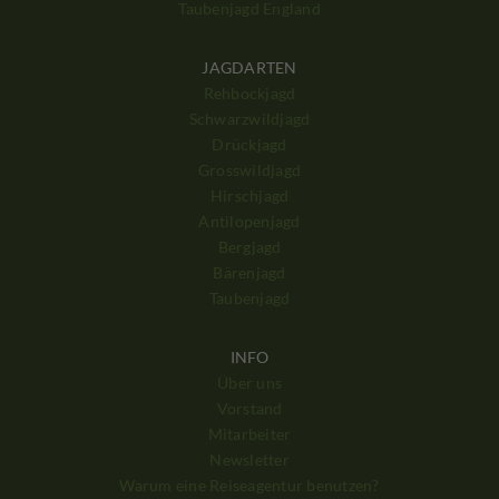
Taubenjagd England
JAGDARTEN
Rehbockjagd
Schwarzwildjagd
Drückjagd
Grosswildjagd
Hirschjagd
Antilopenjagd
Bergjagd
Bärenjagd
Taubenjagd
INFO
Über uns
Vorstand
Mitarbeiter
Newsletter
Warum eine Reiseagentur benutzen?