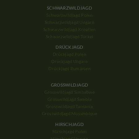
SCHWARZWILDJAGD
Schwarzwildjagd Polen
Schwarzwildjagd Ungarn
Schwarzwildjagd Kroatien
Schwarzwildjagd Türkei
DRÜCKJAGD
Drückjagd Polen
Drückjagd Ungarn
Drückjagd Rumänien
GROSSWILDJAGD
Grosswildjagd Simbabwe
Grosswildjagd Sambia
Grosswildjagd Tansania
Grosswildjagd Mosambique
HIRSCHJAGD
Hirschjagd Polen
Hirschjagd Ungarn