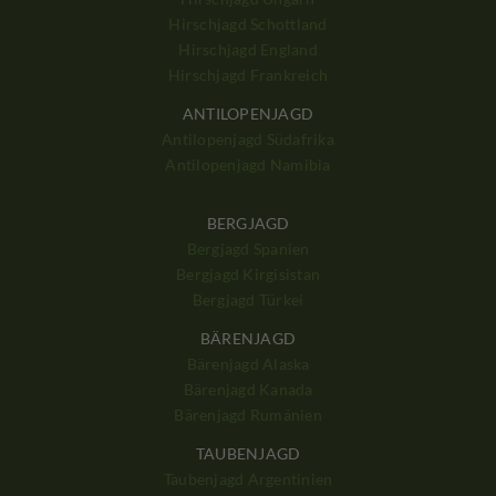
Hirschjagd Schottland
Hirschjagd England
Hirschjagd Frankreich
ANTILOPENJAGD
Antilopenjagd Südafrika
Antilopenjagd Namibia
BERGJAGD
Bergjagd Spanien
Bergjagd Kirgisistan
Bergjagd Türkei
BÄRENJAGD
Bärenjagd Alaska
Bärenjagd Kanada
Bärenjagd Rumänien
TAUBENJAGD
Taubenjagd Argentinien