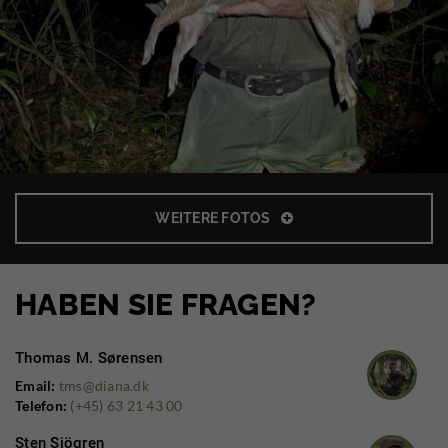
WEITERE FOTOS
HABEN SIE FRAGEN?
Thomas M. Sørensen
Email:
tms@diana.dk
Telefon:
(+45) 63 21 43 00
Sten Sjögren