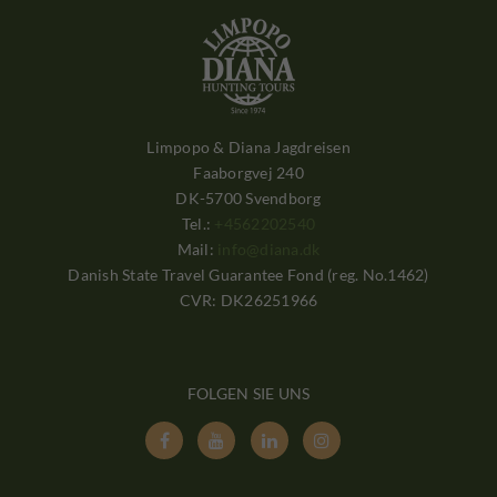
Limpopo & Diana Jagdreisen
Faaborgvej 240
DK-5700 Svendborg
Tel.:
+4562202540
Mail:
info@diana.dk
Danish State Travel Guarantee Fond (reg. No.1462)
CVR: DK26251966
FOLGEN SIE UNS



