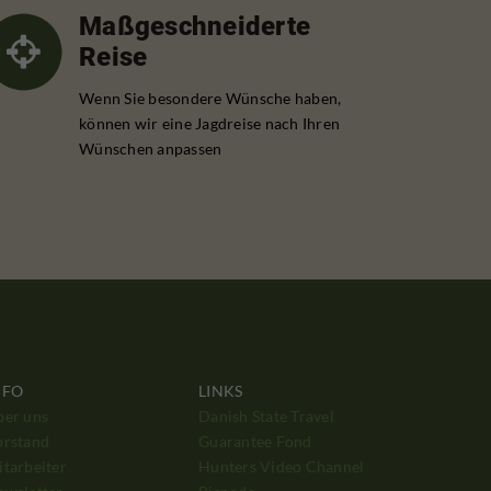
Maßgeschneiderte
Reise
Wenn Sie besondere Wünsche haben,
können wir eine Jagdreise nach Ihren
Wünschen anpassen
NFO
LINKS
ber uns
Danish State Travel
orstand
Guarantee Fond
tarbeiter
Hunters Video Channel