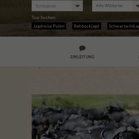
Simbabwe
Top-Suchen:
Jagdreise Polen
Rehbockjagd
Schwarzwildja

EINLEITUNG