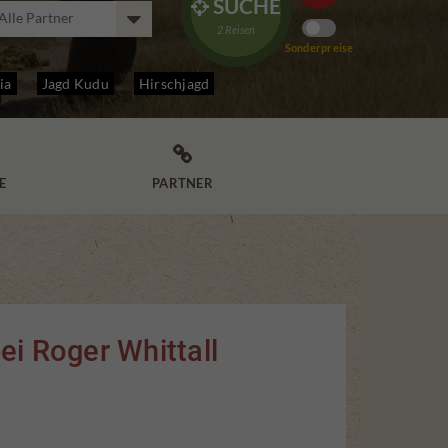
SUCHE

2
Reisen
Sonderpreise
ia
Jagd Kudu
Hirschjagd

E
PARTNER
ei Roger Whittall