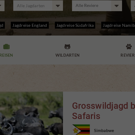
Alle Jagdarten
gd
Jagdreise England
Jagdreise Südafrika
Jagdreise Namib



REISEN
WILDARTEN
REVIER
Grosswildjagd b
Safaris
Simbabwe