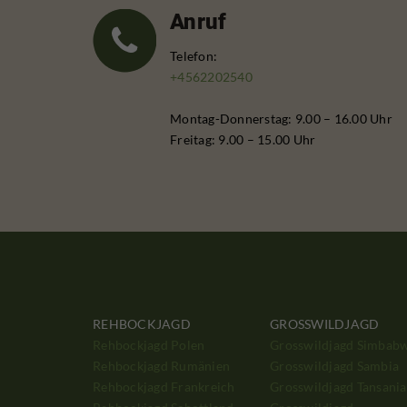
Anruf
Telefon:
+4562202540
Montag-Donnerstag: 9.00 – 16.00 Uhr
Freitag: 9.00 – 15.00 Uhr
REHBOCKJAGD
GROSSWILDJAGD
Rehbockjagd Polen
Grosswildjagd Simbab
Rehbockjagd Rumänien
Grosswildjagd Sambia
Rehbockjagd Frankreich
Grosswildjagd Tansania