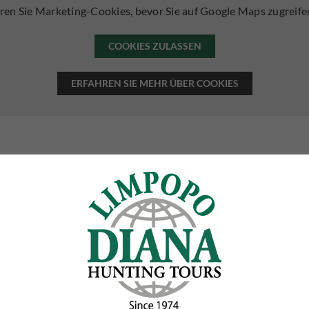
ren Sie Marketing-Cookies, bevor Sie auf Google Maps zugreif
COOKIES ZULASSEN
ERFAHREN SIE MEHR ÜBER COOKIES
Wählen Sie Ihren Ansprechpartn