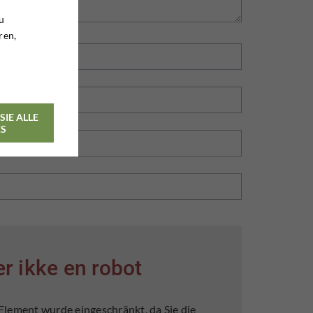
u
ren,
SIE ALLE
ES
er ikke en robot
lement wurde eingeschränkt, da Sie die