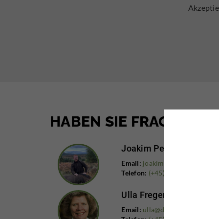
Akzeptie
HABEN SIE FRAGEN?
Joakim Pedersen
Email:
joakim@diana.dk
Telefon:
(+45) 63 21 10 26
Ulla Fregerslev
Email:
ulla@diana.dk