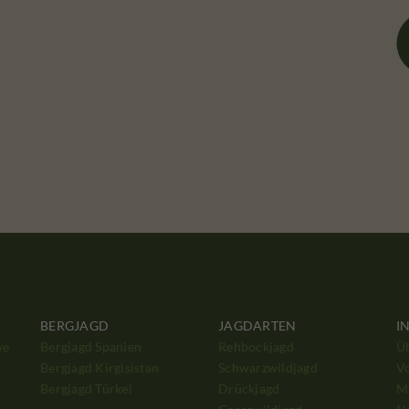
BERGJAGD
JAGDARTEN
I
we
Bergjagd Spanien
Rehbockjagd
Ü
Bergjagd Kirgisistan
Schwarzwildjagd
V
Bergjagd Türkei
Drückjagd
Mi