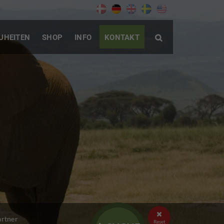
UHEITEN
SHOP
INFO
KONTAKT


artner
Reset