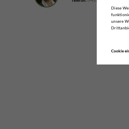
Telefon:
(+45) 63 21 43 02
Diese Web
funktioni
unsere W
Drittanbi
Cookie ei