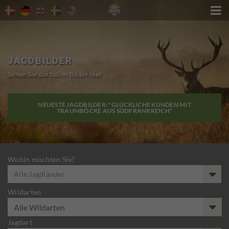

JAGDBILDER
Sehen Sie die tollen Bilder hier
NEUESTE JAGDBILDER: "GLÜCKLICHE KUNDEN MIT
TRAUMBÖCKE AUS SÜDFRANKREICH"
Wohin möchten Sie?
Alle Jagdländer
Wildarten
Jagdart