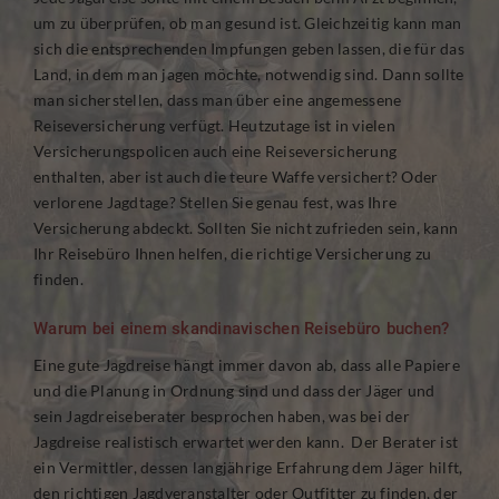
um zu überprüfen, ob man gesund ist. Gleichzeitig kann man
sich die entsprechenden Impfungen geben lassen, die für das
Land, in dem man jagen möchte, notwendig sind. Dann sollte
man sicherstellen, dass man über eine angemessene
Reiseversicherung verfügt. Heutzutage ist in vielen
Versicherungspolicen auch eine Reiseversicherung
enthalten, aber ist auch die teure Waffe versichert? Oder
verlorene Jagdtage? Stellen Sie genau fest, was Ihre
Versicherung abdeckt. Sollten Sie nicht zufrieden sein, kann
Ihr Reisebüro Ihnen helfen, die richtige Versicherung zu
finden.
Warum bei einem skandinavischen Reisebüro buchen?
Eine gute Jagdreise hängt immer davon ab, dass alle Papiere
und die Planung in Ordnung sind und dass der Jäger und
sein Jagdreiseberater besprochen haben, was bei der
Jagdreise realistisch erwartet werden kann. Der Berater ist
ein Vermittler, dessen langjährige Erfahrung dem Jäger hilft,
den richtigen Jagdveranstalter oder Outfitter zu finden, der