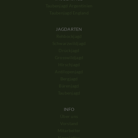
Taubenjagd Argentinien
Taubenjagd England
JAGDARTEN
Rehbockjagd
Schwarzwildjagd
Drückjagd
Grosswildjagd
Hirschjagd
Antilopenjagd
Bergjagd
Bärenjagd
Taubenjagd
INFO
Über uns
Vorstand
Mitarbeiter
Newsletter