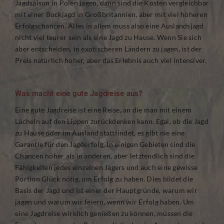
Jagdsaison in Polen jagen, dann sind die Kosten vergleichbar
mit einer Bockjagd in Großbritannien, aber mit viel höheren
Erfolgschancen. Alles in allem muss also eine Auslandsjagd
nicht viel teurer sein als eine Jagd zu Hause. Wenn Sie sich
aber entscheiden, in exotischeren Ländern zu jagen, ist der
Preis natürlich höher, aber das Erlebnis auch viel intensiver.
Was macht eine gute Jagdreise aus?
Eine gute Jagdreise ist eine Reise, an die man mit einem
Lächeln auf den Lippen zurückdenken kann. Egal, ob die Jagd
zu Hause oder im Ausland stattfindet, es gibt nie eine
Garantie für den Jagderfolg. In einigen Gebieten sind die
Chancen höher als in anderen, aber letztendlich sind die
Fähigkeiten jedes einzelnen Jägers und auch eine gewisse
Portion Glück nötig, um Erfolg zu haben. Dies bildet die
Basis der Jagd und ist einer der Hauptgründe, warum wir
jagen und warum wir feiern, wenn wir Erfolg haben. Um
eine Jagdreise wirklich genießen zu können, müssen die