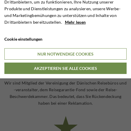
Drittanbietern, um zu funktionieren, Ihre Nutzung unserer
Trophäen. Darüber hinaus kümmern wir uns um die
Produkte und Dienstleistungen zu analysieren, unsere Werbe-
Kommunikation mit dem Outfitter, um sicher zu stellen, dass Ihre
und Marketingbemühungen zu unterstützen und Inhalte von
Ansprüche erfüllt werden.
Drittanbietern bereitzustellen.
Mehr lesen
Cookie einstellungen
NUR NOTWENDIGE COOKIES
Sicherheit
AKZEPTIEREN SIE ALLE COOKIES
Wir sind durch den dänischen Verbraucherschutz abgesichert.
Wir sind Mitglied der Vereinigung der Dänischen Reisebüros und
-veranstalter, dem Reisegarantie-Fond sowie der Reise-
Beschwerdekammer. Das bedeutet, dass Sie Rückendeckung
haben bei einer Reklamation.