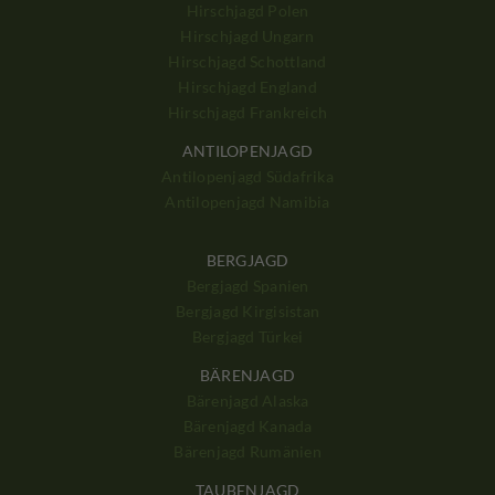
Hirschjagd Polen
Hirschjagd Ungarn
Hirschjagd Schottland
Hirschjagd England
Hirschjagd Frankreich
ANTILOPENJAGD
Antilopenjagd Südafrika
Antilopenjagd Namibia
BERGJAGD
Bergjagd Spanien
Bergjagd Kirgisistan
Bergjagd Türkei
BÄRENJAGD
Bärenjagd Alaska
Bärenjagd Kanada
Bärenjagd Rumänien
TAUBENJAGD