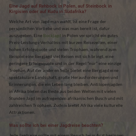
Eine Jagd auf Rehbock in Polen, auf Steinbock in
Kirgisien oder auf Kudu in Südafrika?
Welche Art von Jagd man wählt, ist eine Frage der
persönlichen Vorliebe und was man bereit ist, dafür
auszugeben. Eine
Bockjagd
in Polen verspricht ein gutes
Preis-Leistungs-Verhältnis mit kurzen Reisezeiten, einer
hohen Erfolgsquote und vielen Trophäen, während zum
Beispiel eine Bergjagd viel Reisen mit sich bringt, eine
geringere Erfolgsquote und in der Regel ”nur” eine einzige
Trophäe. Auf der anderen Seite bietet eine Bergjagd eine
spektakuläre Landschaft, große Herausforderungen und
Erinnerungen, die ein Leben lang bleiben. Antilopenjagden
in Afrika bieten das Beste aus beiden Welten mit vielen
Stunden Jagd im aufregenden afrikanischen Busch und mit
zahlreichen Trophäen. Zudem bietet Afrika viele kulturelle
Attraktionen.
Was sollte ich bei einer Jagdreise beachten?
Jede Jagdreise sollte mit einem Besuch beim Arzt beginnen,