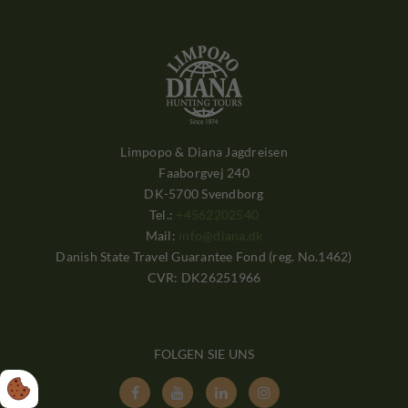
Limpopo & Diana Jagdreisen
Faaborgvej 240
DK-5700 Svendborg
Tel.:
+4562202540
Mail:
info@diana.dk
Danish State Travel Guarantee Fond (reg. No.1462)
CVR: DK26251966
FOLGEN SIE UNS



