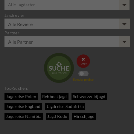
Alle Jagdarten
Jagdrevier
Partner


Reset
SUCHE
183
Reisen
Sonderpreise
Top-Suchen:
Jagdreise Polen
Rehbockjagd
Schwarzwildjagd
Jagdreise England
Jagdreise Südafrika
Jagdreise Namibia
Jagd Kudu
Hirschjagd