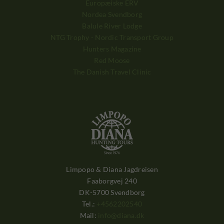
Europæiske ERV
Nordea Svendborg
Balule River Lodge
NTG Trophy - Nordic Transport Group
Hunters Magazine
Red Moose
The Danish Travel Clinic
Limpopo & Diana Jagdreisen
Faaborgvej 240
DK-5700 Svendborg
Tel.:
+4562202540
Mail:
info@diana.dk