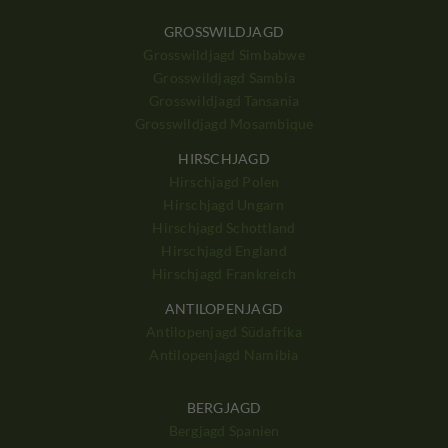
GROSSWILDJAGD
Grosswildjagd Simbabwe
Grosswildjagd Sambia
Grosswildjagd Tansania
Grosswildjagd Mosambique
HIRSCHJAGD
Hirschjagd Polen
Hirschjagd Ungarn
Hirschjagd Schottland
Hirschjagd England
Hirschjagd Frankreich
ANTILOPENJAGD
Antilopenjagd Südafrika
Antilopenjagd Namibia
BERGJAGD
Bergjagd Spanien