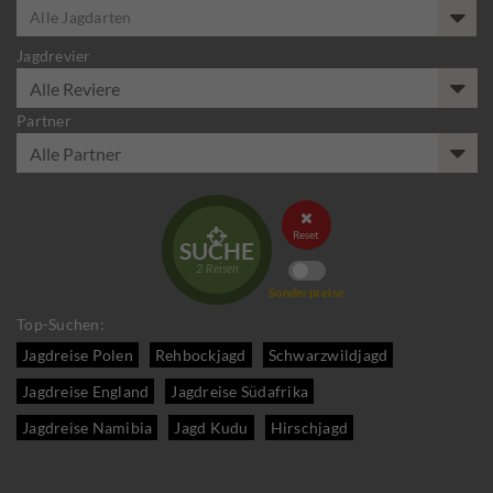
Alle Jagdarten
Jagdrevier
Partner


Reset
SUCHE
2
Reisen
Sonderpreise
Top-Suchen:
Jagdreise Polen
Rehbockjagd
Schwarzwildjagd
Jagdreise England
Jagdreise Südafrika
Jagdreise Namibia
Jagd Kudu
Hirschjagd