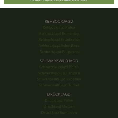
REHBOCKJAGD
Rehbockjagd Polen
Rehbockjagd Rumänien
Rehbockjagd Frankreich
Rehbockjagd Schottland
Rehbockjagd Bulgarien
SCHWARZWILDJAGD
Schwarzwildjagd Polen
Schwarzwildjagd Ungarn
Schwarzwildjagd Kroatien
Schwarzwildjagd Türkei
DRÜCKJAGD
Drückjagd Polen
Drückjagd Ungarn
Drückjagd Rumänien