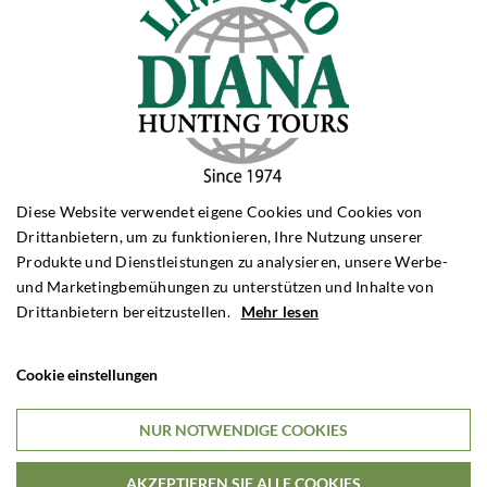
Anruf
Telefon:
+4562202540
Montag-Donnerstag: 9.00 – 16.00 Uhr
Freitag: 9.00 – 15.00 Uhr
Diese Website verwendet eigene Cookies und Cookies von
Drittanbietern, um zu funktionieren, Ihre Nutzung unserer
Rejsefordrag
Produkte und Dienstleistungen zu analysieren, unsere Werbe-
und Marketingbemühungen zu unterstützen und Inhalte von
Bestil et gratis rejseforedrag til eksempelvis din jagtforening.
Drittanbietern bereitzustellen.
Mehr lesen
Cookie einstellungen
Maßgeschneiderte Reise
Wenn Sie besondere Wünsche haben, können wir eine Jagdreise
NUR NOTWENDIGE COOKIES
nach Ihren Wünschen anpassen
AKZEPTIEREN SIE ALLE COOKIES