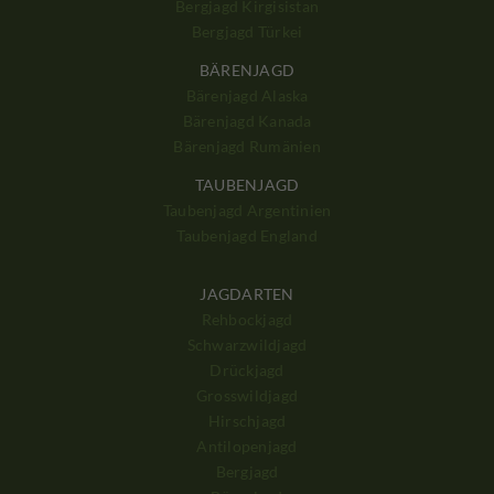
Bergjagd Kirgisistan
Bergjagd Türkei
BÄRENJAGD
Bärenjagd Alaska
Bärenjagd Kanada
Bärenjagd Rumänien
TAUBENJAGD
Taubenjagd Argentinien
Taubenjagd England
JAGDARTEN
Rehbockjagd
Schwarzwildjagd
Drückjagd
Grosswildjagd
Hirschjagd
Antilopenjagd
Bergjagd