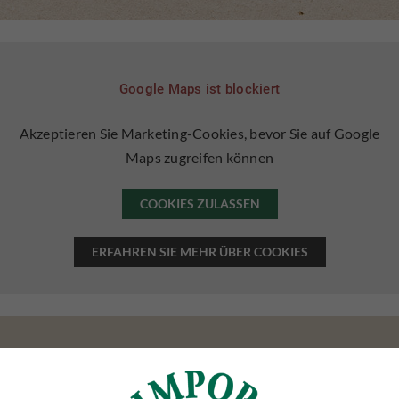
Google Maps ist blockiert
Akzeptieren Sie Marketing-Cookies, bevor Sie auf Google
Maps zugreifen können
COOKIES ZULASSEN
ERFAHREN SIE MEHR ÜBER COOKIES