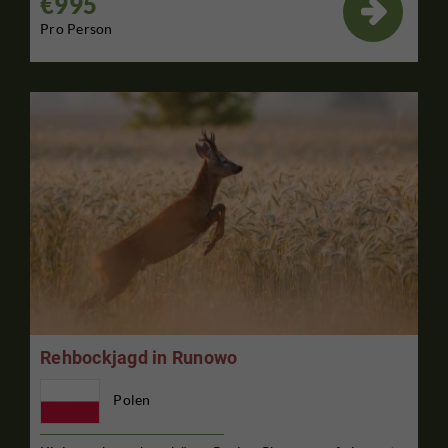
€995

Pro Person
Rehbockjagd in Runowo
Polen