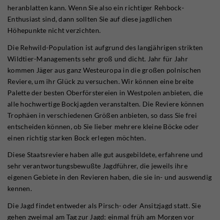
heranblatten kann. Wenn Sie also ein richtiger Rehbock-
Enthusiast sind, dann sollten Sie auf diese jagdlichen
Höhepunkte nicht verzichten.
Die Rehwild-Population ist aufgrund des langjährigen strikten
Wildtier-Managements sehr groß und dicht. Jahr für Jahr
kommen Jäger aus ganz Westeuropa in die großen polnischen
Reviere, um ihr Glück zu versuchen. Wir können eine breite
Palette der besten Oberförstereien in Westpolen anbieten, die
alle hochwertige Bockjagden veranstalten. Die Reviere können
Trophäen in verschiedenen Größen anbieten, so dass Sie frei
entscheiden können, ob Sie lieber mehrere kleine Böcke oder
einen richtig starken Bock erlegen möchten.
Diese Staatsreviere haben alle gut ausgebildete, erfahrene und
sehr verantwortungsbewußte Jagdführer, die jeweils ihre
eigenen Gebiete in den Revieren haben, die sie in- und auswendig
kennen.
Die Jagd findet entweder als Pirsch- oder Ansitzjagd statt. Sie
gehen zweimal am Tag zur Jagd: einmal früh am Morgen vor