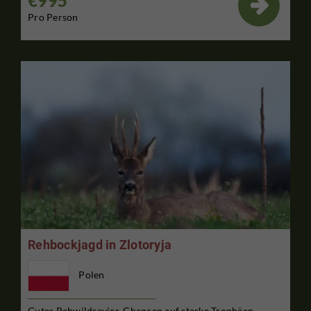
€995

Pro Person
Rehbockjagd in Zlotoryja
Polen
Gutes Rehwildrevier. Chancen auf starke Trophäen.