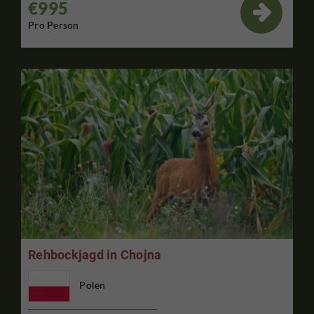
€995

Pro Person
Rehbockjagd in Chojna
Polen