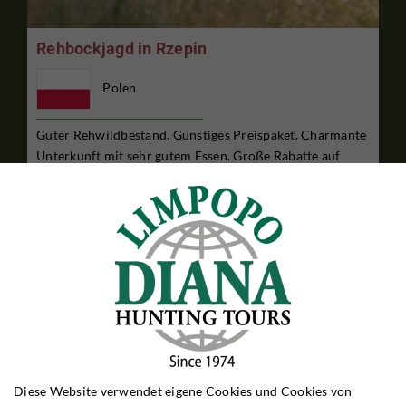
Rehbockjagd in Rzepin
Polen
Guter Rehwildbestand. Günstiges Preispaket. Charmante
Unterkunft mit sehr gutem Essen. Große Rabatte auf
Schwarzwild. Nur ½ Autostunde von der deutschen
Grenze entfernt.
3 TAGE JAGDAUFENTHALT
€890

Pro Person
Diese Website verwendet eigene Cookies und Cookies von