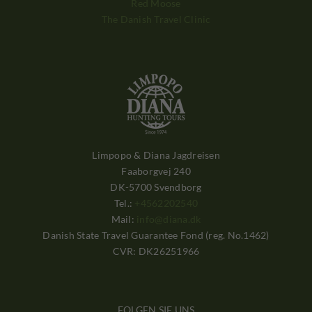
Red Moose
The Danish Travel Clinic
Limpopo & Diana Jagdreisen
Faaborgvej 240
DK-5700 Svendborg
Tel.:
+4562202540
Mail:
info@diana.dk
Danish State Travel Guarantee Fond (reg. No.1462)
CVR: DK26251966
FOLGEN SIE UNS