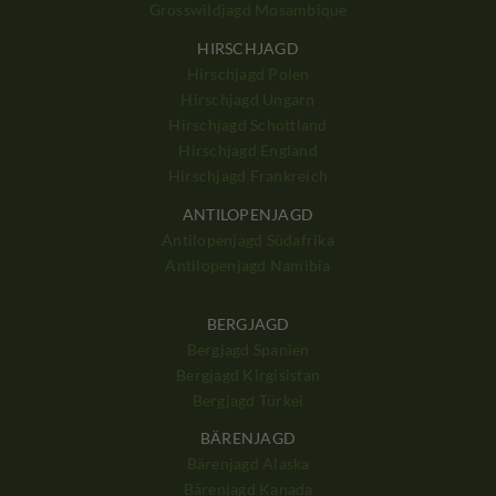
Grosswildjagd Mosambique
HIRSCHJAGD
Hirschjagd Polen
Hirschjagd Ungarn
Hirschjagd Schottland
Hirschjagd England
Hirschjagd Frankreich
ANTILOPENJAGD
Antilopenjagd Südafrika
Antilopenjagd Namibia
BERGJAGD
Bergjagd Spanien
Bergjagd Kirgisistan
Bergjagd Türkei
BÄRENJAGD
Bärenjagd Alaska
Bärenjagd Kanada