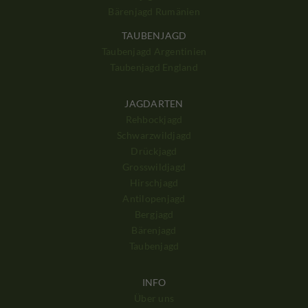
Bärenjagd Rumänien
TAUBENJAGD
Taubenjagd Argentinien
Taubenjagd England
JAGDARTEN
Rehbockjagd
Schwarzwildjagd
Drückjagd
Grosswildjagd
Hirschjagd
Antilopenjagd
Bergjagd
Bärenjagd
Taubenjagd
INFO
Über uns