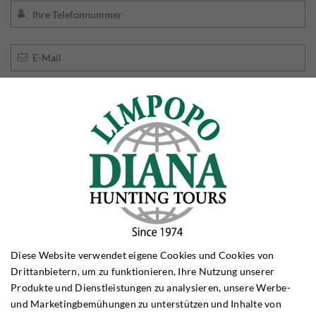
Jeg er ikke en robot
Der Zugang zu dem Element wurde eingeschränkt, da
Sie die erforderlichen Cookies nicht akzeptiert haben.
Diese Maßnahme wurde getroffen, um die geltenden
Diese Website verwendet eigene Cookies und Cookies von
Datenschutzgesetze einzuhalten. Sie können auf das
Drittanbietern, um zu funktionieren, Ihre Nutzung unserer
Produkte und Dienstleistungen zu analysieren, unsere Werbe-
Element zugreifen, indem Sie Cookies für das Element
und Marketingbemühungen zu unterstützen und Inhalte von
akzeptieren.