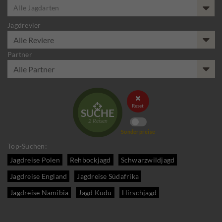
Alle Jagdarten
Jagdrevier
Partner


Reset
SUCHE
2
Reisen
Sonderpreise
Top-Suchen:
Jagdreise Polen
Rehbockjagd
Schwarzwildjagd
Jagdreise England
Jagdreise Südafrika
Jagdreise Namibia
Jagd Kudu
Hirschjagd