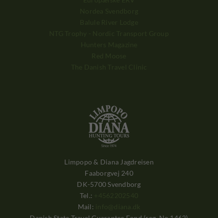
Nordea Svendborg
Balule River Lodge
NTG Trophy - Nordic Transport Group
Hunters Magazine
Red Moose
The Danish Travel Clinic
Limpopo & Diana Jagdreisen
Faaborgvej 240
DK-5700 Svendborg
Tel.:
+4562202540
Mail:
info@diana.dk
Danish State Travel Guarantee Fond (reg. No.1462)