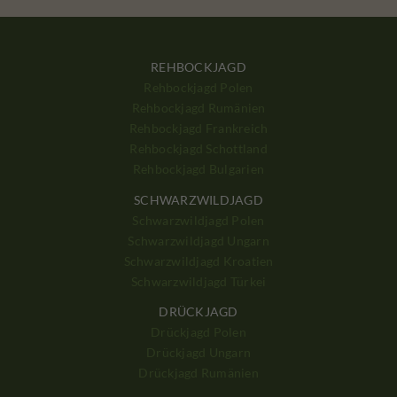
REHBOCKJAGD
Rehbockjagd Polen
Rehbockjagd Rumänien
Rehbockjagd Frankreich
Rehbockjagd Schottland
Rehbockjagd Bulgarien
SCHWARZWILDJAGD
Schwarzwildjagd Polen
Schwarzwildjagd Ungarn
Schwarzwildjagd Kroatien
Schwarzwildjagd Türkei
DRÜCKJAGD
Drückjagd Polen
Drückjagd Ungarn
Drückjagd Rumänien