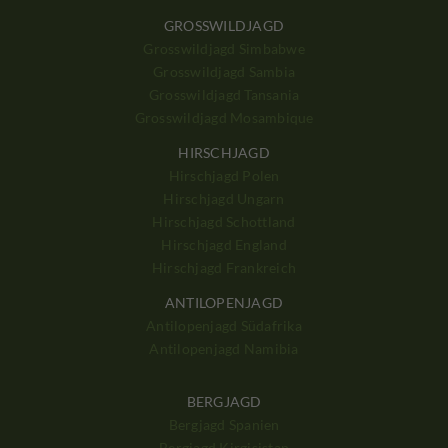
GROSSWILDJAGD
Grosswildjagd Simbabwe
Grosswildjagd Sambia
Grosswildjagd Tansania
Grosswildjagd Mosambique
HIRSCHJAGD
Hirschjagd Polen
Hirschjagd Ungarn
Hirschjagd Schottland
Hirschjagd England
Hirschjagd Frankreich
ANTILOPENJAGD
Antilopenjagd Südafrika
Antilopenjagd Namibia
BERGJAGD
Bergjagd Spanien
Bergjagd Kirgisistan