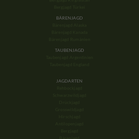
Bergjagd Türkei
BÄRENJAGD
Bärenjagd Alaska
Bärenjagd Kanada
Bärenjagd Rumänien
TAUBENJAGD
Taubenjagd Argentinien
Taubenjagd England
JAGDARTEN
Rehbockjagd
Schwarzwildjagd
Drückjagd
Grosswildjagd
Hirschjagd
Antilopenjagd
Bergjagd
Bärenjagd