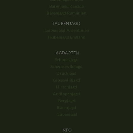
Bärenjagd Kanada
Bärenjagd Rumänien
TAUBENJAGD
Taubenjagd Argentinien
Taubenjagd England
JAGDARTEN
Rehbockjagd
Schwarzwildjagd
Drückjagd
Grosswildjagd
Hirschjagd
Antilopenjagd
Bergjagd
Bärenjagd
Taubenjagd
INFO