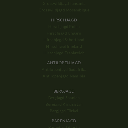
Grosswildjagd Tansania
Grosswildjagd Mosambique
HIRSCHJAGD
Hirschjagd Polen
Hirschjagd Ungarn
Hirschjagd Schottland
Hirschjagd England
Hirschjagd Frankreich
ANTILOPENJAGD
Antilopenjagd Südafrika
Antilopenjagd Namibia
BERGJAGD
Bergjagd Spanien
Bergjagd Kirgisistan
Bergjagd Türkei
BÄRENJAGD
Bärenjagd Alaska