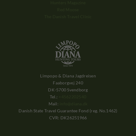
Hunters Magazine
Red Moose
The Danish Travel Clinic
Limpopo & Diana Jagdreisen
Faaborgvej 240
DK-5700 Svendborg
Tel.:
+4562202540
Mail:
info@diana.dk
Danish State Travel Guarantee Fond (reg. No.1462)
CVR: DK26251966