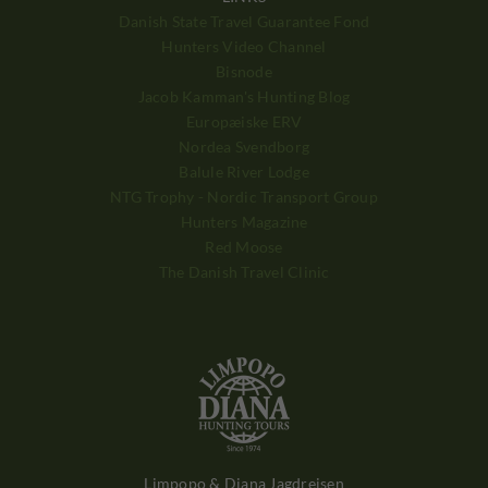
Danish State Travel Guarantee Fond
Hunters Video Channel
Bisnode
Jacob Kamman's Hunting Blog
Europæiske ERV
Nordea Svendborg
Balule River Lodge
NTG Trophy - Nordic Transport Group
Hunters Magazine
Red Moose
The Danish Travel Clinic
Limpopo & Diana Jagdreisen