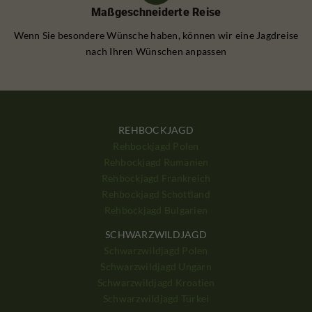
Maßgeschneiderte Reise
Wenn Sie besondere Wünsche haben, können wir eine Jagdreise
nach Ihren Wünschen anpassen
REHBOCKJAGD
Rehbockjagd Polen
Rehbockjagd Rumänien
Rehbockjagd Frankreich
Rehbockjagd Schottland
Rehbockjagd Bulgarien
SCHWARZWILDJAGD
Schwarzwildjagd Polen
Schwarzwildjagd Ungarn
Schwarzwildjagd Kroatien
Schwarzwildjagd Türkei