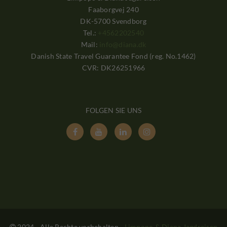
Faaborgvej 240
DK-5700 Svendborg
Tel.:
+4562202540
Mail:
info@diana.dk
Danish State Travel Guarantee Fond (reg. No.1462)
CVR: DK26251966
FOLGEN SIE UNS




2024 - Alle Rechte vorbehalten
-
Limpopo & Diana Jagdreisen