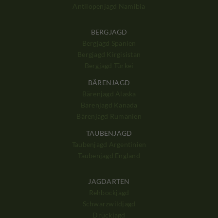
Antilopenjagd Namibia
BERGJAGD
Bergjagd Spanien
Bergjagd Kirgisistan
Bergjagd Türkei
BÄRENJAGD
Bärenjagd Alaska
Bärenjagd Kanada
Bärenjagd Rumänien
TAUBENJAGD
Taubenjagd Argentinien
Taubenjagd England
JAGDARTEN
Rehbockjagd
Schwarzwildjagd
Drückjagd