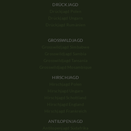
DRÜCKJAGD
Drückjagd Polen
Drückjagd Ungarn
Drückjagd Rumänien
GROSSWILDJAGD
Grosswildjagd Simbabwe
Grosswildjagd Sambia
Grosswildjagd Tansania
Grosswildjagd Mosambique
HIRSCHJAGD
Hirschjagd Polen
Hirschjagd Ungarn
Hirschjagd Schottland
Hirschjagd England
Hirschjagd Frankreich
ANTILOPENJAGD
Antilopenjagd Südafrika