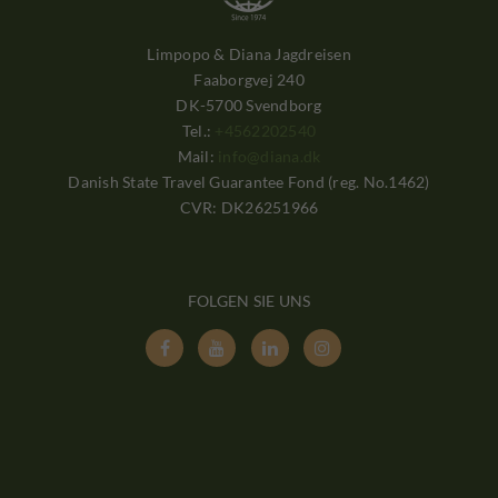
Limpopo & Diana Jagdreisen
Faaborgvej 240
DK-5700 Svendborg
Tel.:
+4562202540
Mail:
info@diana.dk
Danish State Travel Guarantee Fond (reg. No.1462)
CVR: DK26251966
FOLGEN SIE UNS



