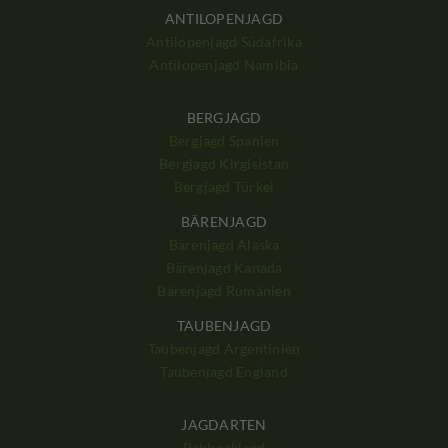
ANTILOPENJAGD
Antilopenjagd Südafrika
Antilopenjagd Namibia
BERGJAGD
Bergjagd Spanien
Bergjagd Kirgisistan
Bergjagd Türkei
BÄRENJAGD
Bärenjagd Alaska
Bärenjagd Kanada
Bärenjagd Rumänien
TAUBENJAGD
Taubenjagd Argentinien
Taubenjagd England
JAGDARTEN
Rehbockjagd