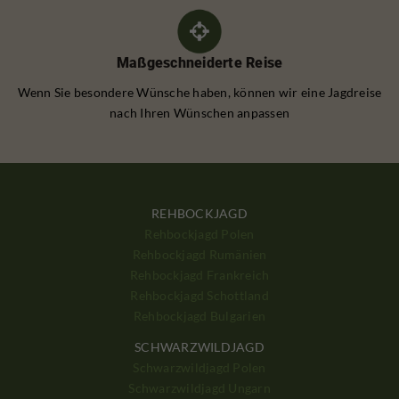
Maßgeschneiderte Reise
Wenn Sie besondere Wünsche haben, können wir eine Jagdreise
nach Ihren Wünschen anpassen
REHBOCKJAGD
Rehbockjagd Polen
Rehbockjagd Rumänien
Rehbockjagd Frankreich
Rehbockjagd Schottland
Rehbockjagd Bulgarien
SCHWARZWILDJAGD
Schwarzwildjagd Polen
Schwarzwildjagd Ungarn