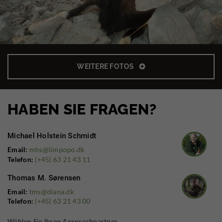
WEITERE FOTOS
HABEN SIE FRAGEN?
Michael Holstein Schmidt
Email:
mhs@limpopo.dk
Telefon:
(+45) 63 21 43 11
Thomas M. Sørensen
Email:
tms@diana.dk
Telefon:
(+45) 63 21 43 00
Wählen Sie Ihren Ansprechpartner