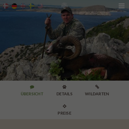




ÜBERSICHT
DETAILS
WILDARTEN

PREISE