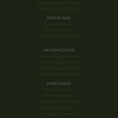
Schwarzwildjagd Kroatien
Schwarzwildjagd Türkei
DRÜCKJAGD
Drückjagd Polen
Drückjagd Ungarn
Drückjagd Rumänien
GROSSWILDJAGD
Grosswildjagd Simbabwe
Grosswildjagd Sambia
Grosswildjagd Tansania
Grosswildjagd Mosambique
HIRSCHJAGD
Hirschjagd Polen
Hirschjagd Ungarn
Hirschjagd Schottland
Hirschjagd England
Hirschjagd Frankreich