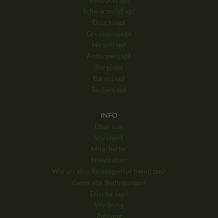
Schwarzwildjagd
Drückjagd
Grosswildjagd
Hirschjagd
Antilopenjagd
Bergjagd
Bärenjagd
Taubenjagd
INFO
Über uns
Vorstand
Mitarbeiter
Newsletter
Warum eine Reiseagentur benutzen?
Generelle Bedingungen
Etische Jagd
Werbung
Zahlung