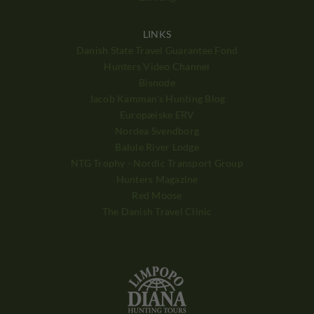
LINKS
Danish State Travel Guarantee Fond
Hunters Video Channel
Bisnode
Jacob Kamman's Hunting Blog
Europæiske ERV
Nordea Svendborg
Balule River Lodge
NTG Trophy - Nordic Transport Group
Hunters Magazine
Red Moose
The Danish Travel Clinic