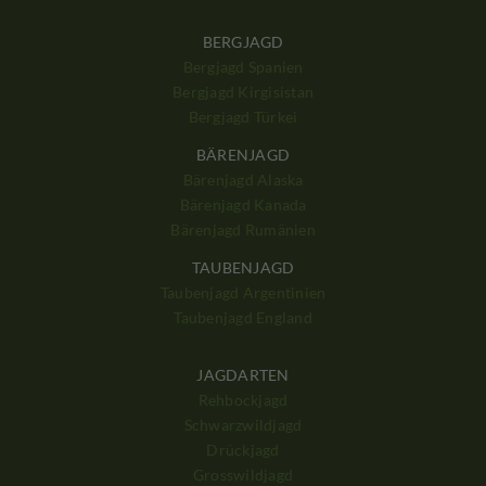
BERGJAGD
Bergjagd Spanien
Bergjagd Kirgisistan
Bergjagd Türkei
BÄRENJAGD
Bärenjagd Alaska
Bärenjagd Kanada
Bärenjagd Rumänien
TAUBENJAGD
Taubenjagd Argentinien
Taubenjagd England
JAGDARTEN
Rehbockjagd
Schwarzwildjagd
Drückjagd
Grosswildjagd