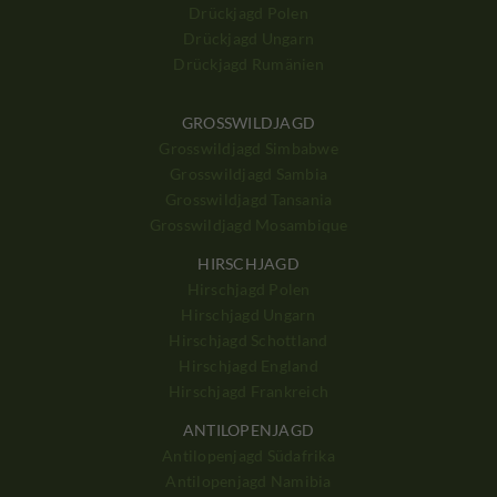
Drückjagd Polen
Drückjagd Ungarn
Drückjagd Rumänien
GROSSWILDJAGD
Grosswildjagd Simbabwe
Grosswildjagd Sambia
Grosswildjagd Tansania
Grosswildjagd Mosambique
HIRSCHJAGD
Hirschjagd Polen
Hirschjagd Ungarn
Hirschjagd Schottland
Hirschjagd England
Hirschjagd Frankreich
ANTILOPENJAGD
Antilopenjagd Südafrika
Antilopenjagd Namibia