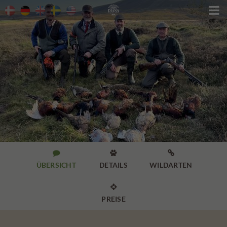




ÜBERSICHT
DETAILS
WILDARTEN

PREISE