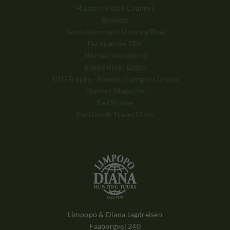
Hunters Video Channel
Bisnode
Jacob Kamman's Hunting Blog
Europæiske ERV
Nordea Svendborg
Balule River Lodge
NTG Trophy - Nordic Transport Group
Hunters Magazine
Red Moose
The Danish Travel Clinic
Limpopo & Diana Jagdreisen
Faaborgvej 240