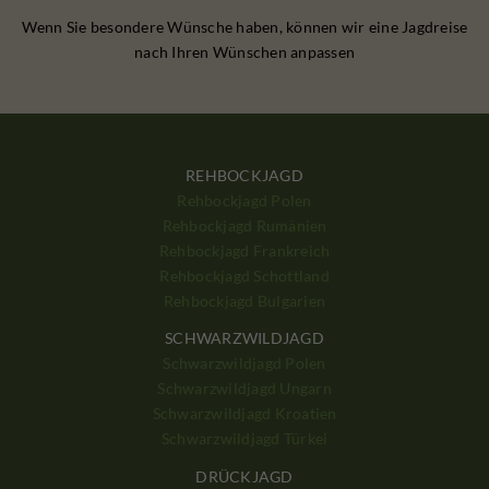
Wenn Sie besondere Wünsche haben, können wir eine Jagdreise
nach Ihren Wünschen anpassen
REHBOCKJAGD
Rehbockjagd Polen
Rehbockjagd Rumänien
Rehbockjagd Frankreich
Rehbockjagd Schottland
Rehbockjagd Bulgarien
SCHWARZWILDJAGD
Schwarzwildjagd Polen
Schwarzwildjagd Ungarn
Schwarzwildjagd Kroatien
Schwarzwildjagd Türkei
DRÜCKJAGD