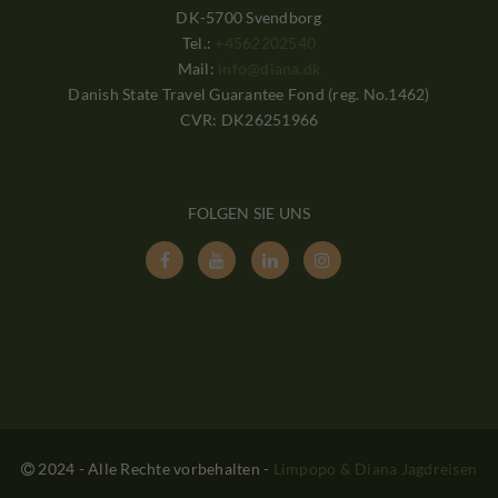
DK-5700 Svendborg
Tel.:
+4562202540
Mail:
info@diana.dk
Danish State Travel Guarantee Fond (reg. No.1462)
CVR: DK26251966
FOLGEN SIE UNS




2024 - Alle Rechte vorbehalten
-
Limpopo & Diana Jagdreisen
