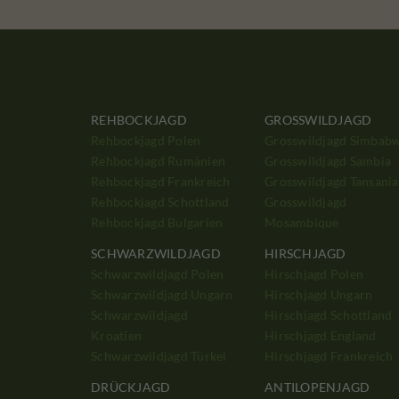
REHBOCKJAGD
GROSSWILDJAGD
Rehbockjagd Polen
Grosswildjagd Simbab
Rehbockjagd Rumänien
Grosswildjagd Sambia
Rehbockjagd Frankreich
Grosswildjagd Tansania
Rehbockjagd Schottland
Grosswildjagd
Rehbockjagd Bulgarien
Mosambique
SCHWARZWILDJAGD
HIRSCHJAGD
Schwarzwildjagd Polen
Hirschjagd Polen
Schwarzwildjagd Ungarn
Hirschjagd Ungarn
Schwarzwildjagd
Hirschjagd Schottland
Kroatien
Hirschjagd England
Schwarzwildjagd Türkei
Hirschjagd Frankreich
DRÜCKJAGD
ANTILOPENJAGD