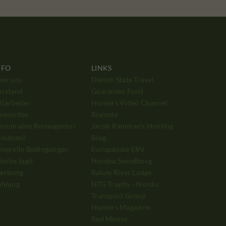
NFO
LINKS
ber uns
Danish State Travel
orstand
Guarantee Fond
tarbeiter
Hunters Video Channel
ewsletter
Bisnode
arum eine Reiseagentur
Jacob Kamman's Hunting
enutzen?
Blog
enerelle Bedingungen
Europæiske ERV
ische Jagd
Nordea Svendborg
erbung
Balule River Lodge
ahlung
NTG Trophy - Nordic
Transport Group
Hunters Magazine
Red Moose