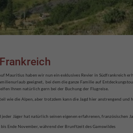
 Frankreich
 Mauritius haben wir nun ein exklusives Revier in Südfrankreich erha
amilienurlaub geeignet, bei dem die ganze Familie auf Entdeckungstour
helfen Ihnen natürlich gern bei der Buchung der Flugreise.
steil wie die Alpen, aber trotzdem kann die Jagd hier anstrengend und
d jeder Jäger hat natürlich seinen eigenen erfahrenen, französischen J
er bis Ende November, während der Brunftzeit des Gamswildes