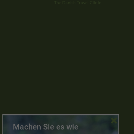
The Danish Travel Clinic

Machen Sie es wie