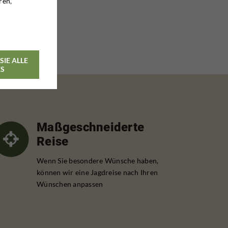
ren,
SIE ALLE
ES
Maßgeschneiderte
Reise
Wenn Sie besondere Wünsche haben,
können wir eine Jagdreise nach Ihren
Wünschen anpassen