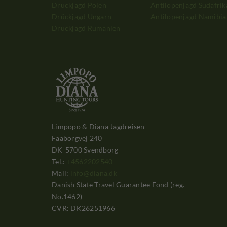
Drückjagd Polen
Antilopenjagd Südafrik
Drückjagd Ungarn
Antilopenjagd Namibia
Drückjagd Rumänien
Limpopo & Diana Jagdreisen
Faaborgvej 240
DK-5700 Svendborg
Tel.:
+4562202540
Mail:
info@diana.dk
Danish State Travel Guarantee Fond (reg.
No.1462)
CVR: DK26251966