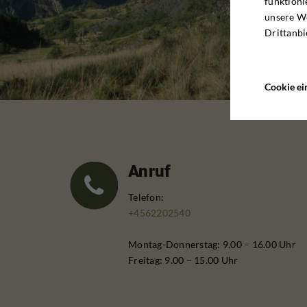
funktioni
unsere W
Drittanbi
Cookie ei
Anruf
Telefon:
+4562202540
Montag-Donnerstag: 9.00 – 16.00 Uhr
Freitag: 9.00 – 15.00 Uhr