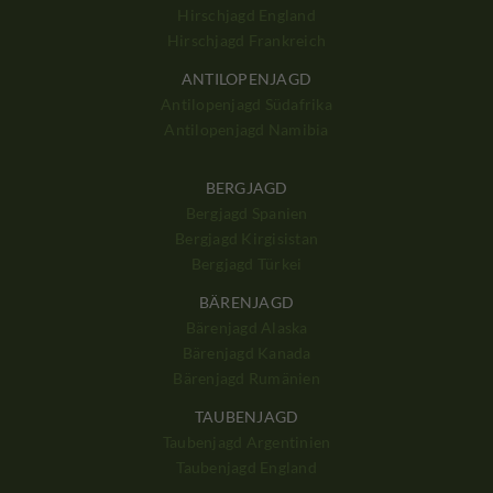
Hirschjagd England
Hirschjagd Frankreich
ANTILOPENJAGD
Antilopenjagd Südafrika
Antilopenjagd Namibia
BERGJAGD
Bergjagd Spanien
Bergjagd Kirgisistan
Bergjagd Türkei
BÄRENJAGD
Bärenjagd Alaska
Bärenjagd Kanada
Bärenjagd Rumänien
TAUBENJAGD
Taubenjagd Argentinien
Taubenjagd England