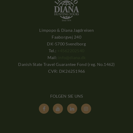
Limpopo & Diana Jagdreisen
Faaborgvej 240
DK-5700 Svendborg
Tel.:
+4562202540
Mail:
info@diana.dk
Danish State Travel Guarantee Fond (reg. No.1462)
CVR: DK26251966
FOLGEN SIE UNS



