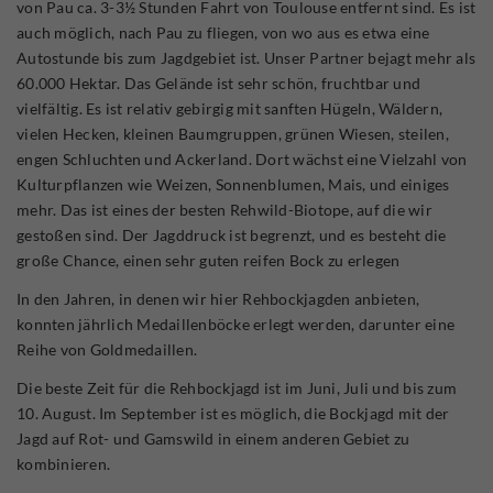
von Pau ca. 3-3½ Stunden Fahrt von Toulouse entfernt sind. Es ist
auch möglich, nach Pau zu fliegen, von wo aus es etwa eine
Autostunde bis zum Jagdgebiet ist. Unser Partner bejagt mehr als
60.000 Hektar. Das Gelände ist sehr schön, fruchtbar und
vielfältig. Es ist relativ gebirgig mit sanften Hügeln, Wäldern,
vielen Hecken, kleinen Baumgruppen, grünen Wiesen, steilen,
engen Schluchten und Ackerland. Dort wächst eine Vielzahl von
Kulturpflanzen wie Weizen, Sonnenblumen, Mais, und einiges
mehr. Das ist eines der besten Rehwild-Biotope, auf die wir
gestoßen sind. Der Jagddruck ist begrenzt, und es besteht die
große Chance, einen sehr guten reifen Bock zu erlegen
In den Jahren, in denen wir hier Rehbockjagden anbieten,
konnten jährlich Medaillenböcke erlegt werden, darunter eine
Reihe von Goldmedaillen.
Die beste Zeit für die Rehbockjagd ist im Juni, Juli und bis zum
10. August. Im September ist es möglich, die Bockjagd mit der
Jagd auf Rot- und Gamswild in einem anderen Gebiet zu
kombinieren.