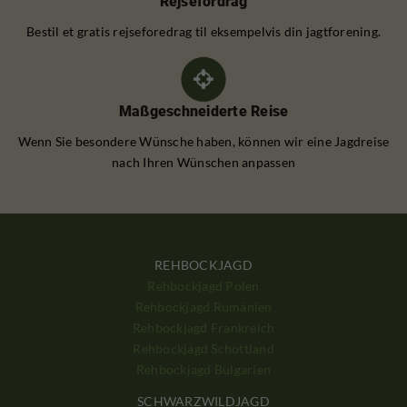
Rejsefordrag
Bestil et gratis rejseforedrag til eksempelvis din jagtforening.
Maßgeschneiderte Reise
Wenn Sie besondere Wünsche haben, können wir eine Jagdreise
nach Ihren Wünschen anpassen
REHBOCKJAGD
Rehbockjagd Polen
Rehbockjagd Rumänien
Rehbockjagd Frankreich
Rehbockjagd Schottland
Rehbockjagd Bulgarien
SCHWARZWILDJAGD