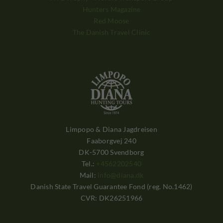
Hunters Magazine
Red Moose
The Danish Travel Clinic
Limpopo & Diana Jagdreisen
Faaborgvej 240
DK-5700 Svendborg
Tel.:
+4562202540
Mail:
info@diana.dk
Danish State Travel Guarantee Fond (reg. No.1462)
CVR: DK26251966