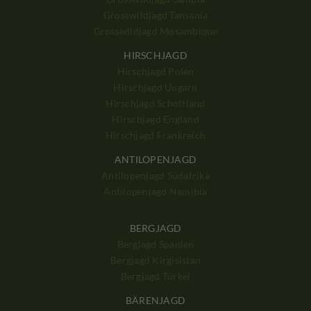
Grosswildjagd Tansania
Grosswildjagd Mosambique
HIRSCHJAGD
Hirschjagd Polen
Hirschjagd Ungarn
Hirschjagd Schottland
Hirschjagd England
Hirschjagd Frankreich
ANTILOPENJAGD
Antilopenjagd Südafrika
Antilopenjagd Namibia
BERGJAGD
Bergjagd Spanien
Bergjagd Kirgisistan
Bergjagd Türkei
BÄRENJAGD