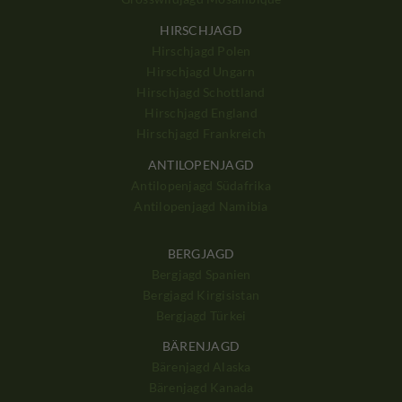
HIRSCHJAGD
Hirschjagd Polen
Hirschjagd Ungarn
Hirschjagd Schottland
Hirschjagd England
Hirschjagd Frankreich
ANTILOPENJAGD
Antilopenjagd Südafrika
Antilopenjagd Namibia
BERGJAGD
Bergjagd Spanien
Bergjagd Kirgisistan
Bergjagd Türkei
BÄRENJAGD
Bärenjagd Alaska
Bärenjagd Kanada