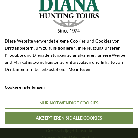
Rehbockjagd Rumänien
Rehbockjagd Frankreich
Rehbockjagd Schottland
Rehbockjagd Bulgarien
SCHWARZWILDJAGD
Schwarzwildjagd Polen
Diese Website verwendet eigene Cookies und Cookies von
Schwarzwildjagd Ungarn
Drittanbietern, um zu funktionieren, Ihre Nutzung unserer
Schwarzwildjagd Kroatien
Produkte und Dienstleistungen zu analysieren, unsere Werbe-
Schwarzwildjagd Türkei
und Marketingbemühungen zu unterstützen und Inhalte von
Drittanbietern bereitzustellen.
Mehr lesen
DRÜCKJAGD
Drückjagd Polen
Drückjagd Ungarn
Cookie einstellungen
Drückjagd Rumänien
NUR NOTWENDIGE COOKIES
GROSSWILDJAGD
Grosswildjagd Simbabwe
AKZEPTIEREN SIE ALLE COOKIES
Grosswildjagd Sambia
Grosswildjagd Tansania
Grosswildjagd Mosambique