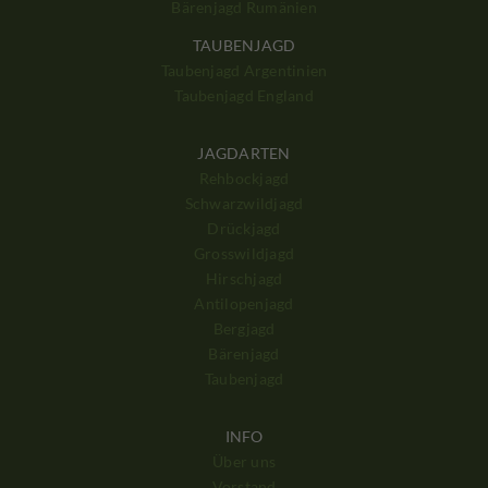
Bärenjagd Rumänien
TAUBENJAGD
Taubenjagd Argentinien
Taubenjagd England
JAGDARTEN
Rehbockjagd
Schwarzwildjagd
Drückjagd
Grosswildjagd
Hirschjagd
Antilopenjagd
Bergjagd
Bärenjagd
Taubenjagd
INFO
Über uns
Vorstand