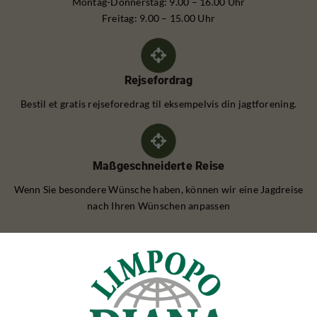
Montag-Donnerstag: 9.00 – 16.00 Uhr
Freitag: 9.00 – 15.00 Uhr
Rejsefordrag
Bestil et gratis rejseforedrag til eksempelvis din jagtforening.
Maßgeschneiderte Reise
Wenn Sie besondere Wünsche haben, können wir eine Jagdreise
nach Ihren Wünschen anpassen
REHBOCKJAGD
Rehbockjagd Polen