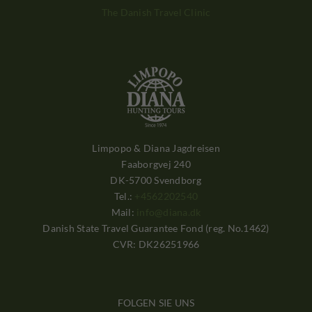
The Danish Travel Clinic
Limpopo & Diana Jagdreisen
Faaborgvej 240
DK-5700 Svendborg
Tel.:
+4562202540
Mail:
info@diana.dk
Danish State Travel Guarantee Fond (reg. No.1462)
CVR: DK26251966
FOLGEN SIE UNS