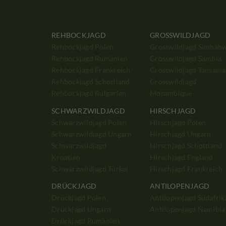
REHBOCKJAGD
GROSSWILDJAGD
Rehbockjagd Polen
Grosswildjagd Simbab
Rehbockjagd Rumänien
Grosswildjagd Sambia
Rehbockjagd Frankreich
Grosswildjagd Tansania
Rehbockjagd Schottland
Grosswildjagd
Rehbockjagd Bulgarien
Mosambique
SCHWARZWILDJAGD
HIRSCHJAGD
Schwarzwildjagd Polen
Hirschjagd Polen
Schwarzwildjagd Ungarn
Hirschjagd Ungarn
Schwarzwildjagd
Hirschjagd Schottland
Kroatien
Hirschjagd England
Schwarzwildjagd Türkei
Hirschjagd Frankreich
DRÜCKJAGD
ANTILOPENJAGD
Drückjagd Polen
Antilopenjagd Südafrik
Drückjagd Ungarn
Antilopenjagd Namibia
Drückjagd Rumänien