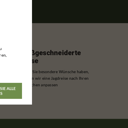
u
Maßgeschneiderte
ren,
Reise
Wenn Sie besondere Wünsche haben,
können wir eine Jagdreise nach Ihren
Wünschen anpassen
SIE ALLE
ES