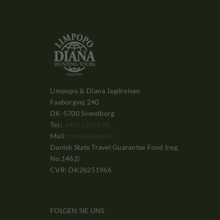
Limpopo & Diana Jagdreisen
Faaborgvej 240
DK-5700 Svendborg
Tel.:
+4562202540
Mail:
info@diana.dk
Danish State Travel Guarantee Fond (reg.
No.1462)
CVR: DK26251966
FOLGEN SIE UNS