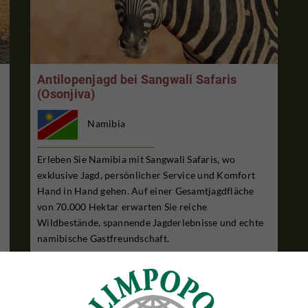
Antilopenjagd bei Sangwali Safaris
(Osonjiva)
Namibia
Erleben Sie Namibia mit Sangwali Safaris, wo
exklusive Jagd, persönlicher Service und Komfort
Hand in Hand gehen. Auf einer Gesamtjagdfläche
von 70.000 Hektar erwarten Sie reiche
Wildbestände, spannende Jagderlebnisse und echte
namibische Gastfreundschaft.
8 TAGE JAGDAUFENTHALT
€2,175
