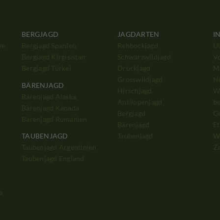
BERGJAGD
JAGDARTEN
I
we
Bergjagd Spanien
Rehbockjagd
Ü
Bergjagd Kirgisistan
Schwarzwildjagd
V
Bergjagd Türkei
Drückjagd
Mi
Grosswildjagd
N
BÄRENJAGD
Hirschjagd
W
Bärenjagd Alaska
Antilopenjagd
b
Bärenjagd Kanada
Bergjagd
G
Bärenjagd Rumänien
Bärenjagd
Et
Taubenjagd
W
TAUBENJAGD
Z
Taubenjagd Argentinien
Taubenjagd England
a