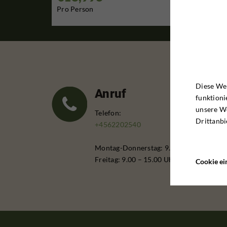
Pro Person
Diese Web
Anruf
funktioni
unsere W
Telefon:
Drittanbi
+4562202540
Montag-Donnerstag: 9.00 – 16.00 Uhr
Freitag: 9.00 – 15.00 Uhr
Cookie ei