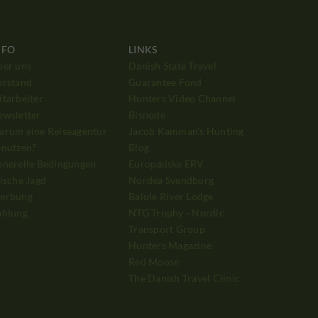
NFO
LINKS
ber uns
Danish State Travel
orstand
Guarantee Fond
tarbeiter
Hunters Video Channel
ewsletter
Bisnode
arum eine Reiseagentur
Jacob Kamman's Hunting
enutzen?
Blog
enerelle Bedingungen
Europæiske ERV
ische Jagd
Nordea Svendborg
erbung
Balule River Lodge
ahlung
NTG Trophy - Nordic
Transport Group
Hunters Magazine
Red Moose
The Danish Travel Clinic