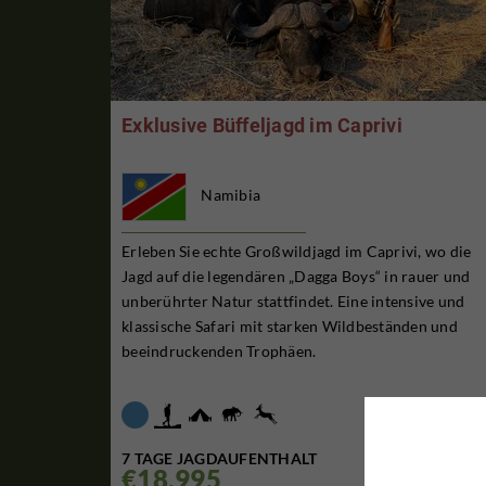
Exklusive Büffeljagd im Caprivi
Namibia
Erleben Sie echte Großwildjagd im Caprivi, wo die
Jagd auf die legendären „Dagga Boys“ in rauer und
unberührter Natur stattfindet. Eine intensive und
klassische Safari mit starken Wildbeständen und
beeindruckenden Trophäen.
7 TAGE JAGDAUFENTHALT
€18,995
