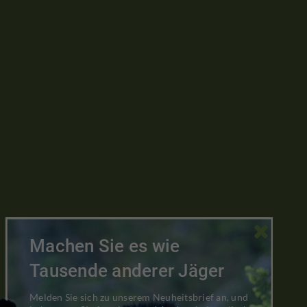

Machen Sie es wie
Tausende anderer Jäger
Melden Sie sich zu unserem Neuheitsbrief an, und