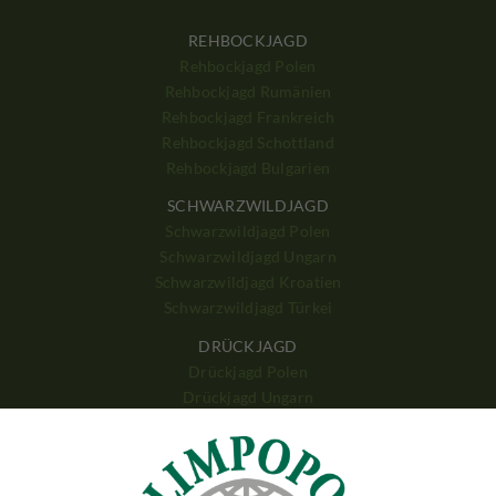
REHBOCKJAGD
Rehbockjagd Polen
Rehbockjagd Rumänien
Rehbockjagd Frankreich
Rehbockjagd Schottland
Rehbockjagd Bulgarien
SCHWARZWILDJAGD
Schwarzwildjagd Polen
Schwarzwildjagd Ungarn
Schwarzwildjagd Kroatien
Schwarzwildjagd Türkei
DRÜCKJAGD
Drückjagd Polen
Drückjagd Ungarn
Drückjagd Rumänien
GROSSWILDJAGD