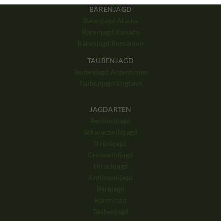
BÄRENJAGD
Bärenjagd Alaska
Bärenjagd Kanada
Bärenjagd Rumänien
TAUBENJAGD
Taubenjagd Argentinien
Taubenjagd England
JAGDARTEN
Rehbockjagd
Schwarzwildjagd
Drückjagd
Grosswildjagd
Hirschjagd
Antilopenjagd
Bergjagd
Bärenjagd
Taubenjagd