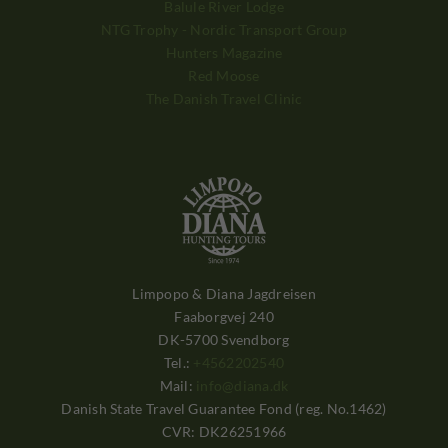
Balule River Lodge
NTG Trophy - Nordic Transport Group
Hunters Magazine
Red Moose
The Danish Travel Clinic
Limpopo & Diana Jagdreisen
Faaborgvej 240
DK-5700 Svendborg
Tel.:
+4562202540
Mail:
info@diana.dk
Danish State Travel Guarantee Fond (reg. No.1462)
CVR: DK26251966