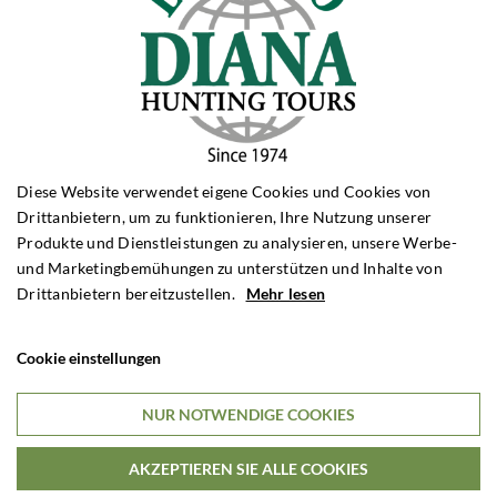
Grosswildjagd Simbabwe
Grosswildjagd Sambia
Grosswildjagd Tansania
Grosswildjagd Mosambique
HIRSCHJAGD
Hirschjagd Polen
Hirschjagd Ungarn
Diese Website verwendet eigene Cookies und Cookies von
Hirschjagd Schottland
Drittanbietern, um zu funktionieren, Ihre Nutzung unserer
Hirschjagd England
Produkte und Dienstleistungen zu analysieren, unsere Werbe-
Hirschjagd Frankreich
und Marketingbemühungen zu unterstützen und Inhalte von
ANTILOPENJAGD
Drittanbietern bereitzustellen.
Mehr lesen
Antilopenjagd Südafrika
Antilopenjagd Namibia
Cookie einstellungen
BERGJAGD
NUR NOTWENDIGE COOKIES
Bergjagd Spanien
Bergjagd Kirgisistan
AKZEPTIEREN SIE ALLE COOKIES
Bergjagd Türkei