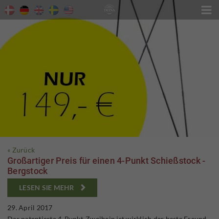

« Zurück
Großartiger Preis für einen 4-Punkt Schießstock -
Bergstock
LESEN SIE MEHR

29. April 2017
Das patentierte 4-Punkt-Zweibein ist wirklich der beste Freund