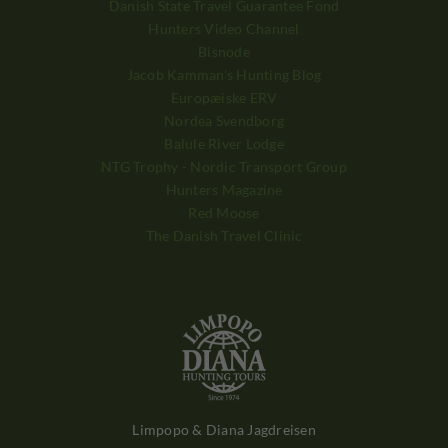
Danish State Travel Guarantee Fond
Hunters Video Channel
Bisnode
Jacob Kamman's Hunting Blog
Europæiske ERV
Nordea Svendborg
Balule River Lodge
NTG Trophy - Nordic Transport Group
Hunters Magazine
Red Moose
The Danish Travel Clinic
Limpopo & Diana Jagdreisen