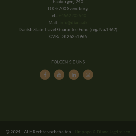
Faaborgvej 240
DK-5700 Svendborg
Tel.:
+4562202540
Mail:
info@diana.dk
Danish State Travel Guarantee Fond (reg. No.1462)
CVR: DK26251966
FOLGEN SIE UNS




2024 - Alle Rechte vorbehalten
-
Limpopo & Diana Jagdreisen
