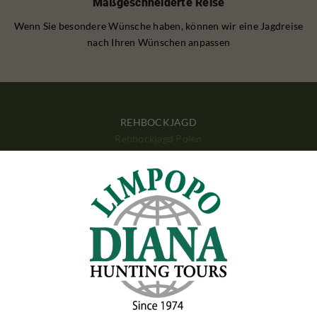
Maßgeschneiderte Reise
Wenn Sie besondere Wünsche haben, können wir eine Jagdreise
nach Ihren Wünschen anpassen
REHBOCKJAGD
Rehbockjagd Polen
Rehbockjagd Rumänien
Rehbockjagd Frankreich
Rehbockjagd Schottland
Rehbockjagd Bulgarien
SCHWARZWILDJAGD
Schwarzwildjagd Polen
Schwarzwildjagd Ungarn
Schwarzwildjagd Kroatien
Schwarzwildjagd Türkei