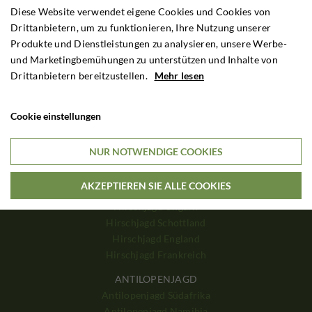
DRÜCKJAGD
Diese Website verwendet eigene Cookies und Cookies von
Drückjagd Polen
Drittanbietern, um zu funktionieren, Ihre Nutzung unserer
Drückjagd Ungarn
Produkte und Dienstleistungen zu analysieren, unsere Werbe-
Drückjagd Rumänien
und Marketingbemühungen zu unterstützen und Inhalte von
Drittanbietern bereitzustellen.
Mehr lesen
GROSSWILDJAGD
Grosswildjagd Simbabwe
Cookie einstellungen
Grosswildjagd Sambia
Grosswildjagd Tansania
Grosswildjagd Mosambique
NUR NOTWENDIGE COOKIES
HIRSCHJAGD
AKZEPTIEREN SIE ALLE COOKIES
Hirschjagd Polen
Hirschjagd Ungarn
Hirschjagd Schottland
Hirschjagd England
Hirschjagd Frankreich
ANTILOPENJAGD
Antilopenjagd Südafrika
Antilopenjagd Namibia