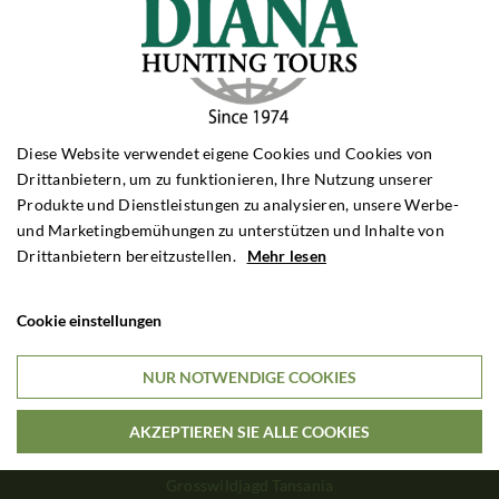
Rehbockjagd Rumänien
Rehbockjagd Frankreich
Rehbockjagd Schottland
Rehbockjagd Bulgarien
SCHWARZWILDJAGD
Diese Website verwendet eigene Cookies und Cookies von
Schwarzwildjagd Polen
Drittanbietern, um zu funktionieren, Ihre Nutzung unserer
Schwarzwildjagd Ungarn
Produkte und Dienstleistungen zu analysieren, unsere Werbe-
Schwarzwildjagd Kroatien
und Marketingbemühungen zu unterstützen und Inhalte von
Schwarzwildjagd Türkei
Drittanbietern bereitzustellen.
Mehr lesen
DRÜCKJAGD
Drückjagd Polen
Cookie einstellungen
Drückjagd Ungarn
Drückjagd Rumänien
NUR NOTWENDIGE COOKIES
GROSSWILDJAGD
AKZEPTIEREN SIE ALLE COOKIES
Grosswildjagd Simbabwe
Grosswildjagd Sambia
Grosswildjagd Tansania