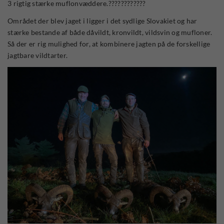
3 rigtig stærke muflonvæddere.????????????
Området der blev jaget i ligger i det sydlige Slovakiet og har
stærke bestande af både dåvildt, kronvildt, vildsvin og mufloner.
Så der er rig mulighed for, at kombinere jagten på de forskellige
jagtbare vildtarter.