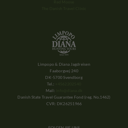
Red Moose
The Danish Travel Clinic
Limpopo & Diana Jagdreisen
Faaborgvej 240
DK-5700 Svendborg
Tel.:
+4562202540
Mail:
info@diana.dk
Danish State Travel Guarantee Fond (reg. No.1462)
CVR: DK26251966
FOLGEN SIE UNS