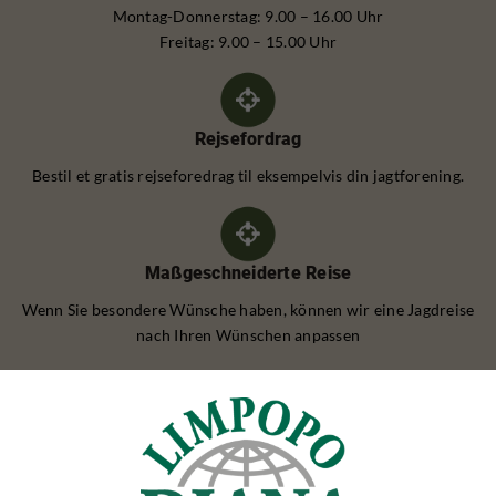
Montag-Donnerstag: 9.00 – 16.00 Uhr
Freitag: 9.00 – 15.00 Uhr
Rejsefordrag
Bestil et gratis rejseforedrag til eksempelvis din jagtforening.
Maßgeschneiderte Reise
Wenn Sie besondere Wünsche haben, können wir eine Jagdreise
nach Ihren Wünschen anpassen
REHBOCKJAGD
Rehbockjagd Polen