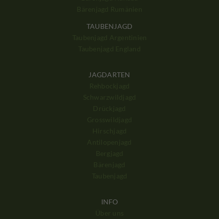
Bärenjagd Rumänien
TAUBENJAGD
Taubenjagd Argentinien
Taubenjagd England
JAGDARTEN
Rehbockjagd
Schwarzwildjagd
Drückjagd
Grosswildjagd
Hirschjagd
Antilopenjagd
Bergjagd
Bärenjagd
Taubenjagd
INFO
Über uns