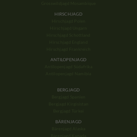
Grosswildjagd Mosambique
HIRSCHJAGD
Hirschjagd Polen
Hirschjagd Ungarn
Hirschjagd Schottland
Hirschjagd England
Hirschjagd Frankreich
ANTILOPENJAGD
Antilopenjagd Südafrika
Antilopenjagd Namibia
BERGJAGD
Bergjagd Spanien
Bergjagd Kirgisistan
Bergjagd Türkei
BÄRENJAGD
Bärenjagd Alaska
Bärenjagd Kanada