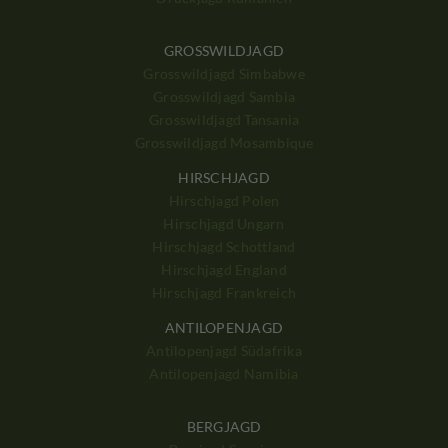
GROSSWILDJAGD
Grosswildjagd Simbabwe
Grosswildjagd Sambia
Grosswildjagd Tansania
Grosswildjagd Mosambique
HIRSCHJAGD
Hirschjagd Polen
Hirschjagd Ungarn
Hirschjagd Schottland
Hirschjagd England
Hirschjagd Frankreich
ANTILOPENJAGD
Antilopenjagd Südafrika
Antilopenjagd Namibia
BERGJAGD