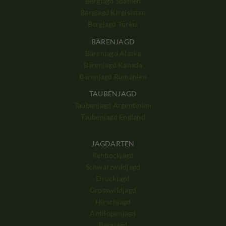
Bergjagd Spanien
Bergjagd Kirgisistan
Bergjagd Türkei
BÄRENJAGD
Bärenjagd Alaska
Bärenjagd Kanada
Bärenjagd Rumänien
TAUBENJAGD
Taubenjagd Argentinien
Taubenjagd England
JAGDARTEN
Rehbockjagd
Schwarzwildjagd
Drückjagd
Grosswildjagd
Hirschjagd
Antilopenjagd
Bergjagd