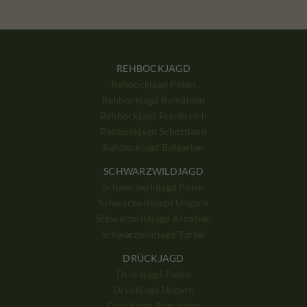
REHBOCKJAGD
Rehbockjagd Polen
Rehbockjagd Rumänien
Rehbockjagd Frankreich
Rehbockjagd Schottland
Rehbockjagd Bulgarien
SCHWARZWILDJAGD
Schwarzwildjagd Polen
Schwarzwildjagd Ungarn
Schwarzwildjagd Kroatien
Schwarzwildjagd Türkei
DRÜCKJAGD
Drückjagd Polen
Drückjagd Ungarn
Drückjagd Rumänien