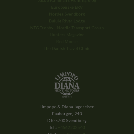
Jacob Kamman's Hunting Blog
Europæiske ERV
Nordea Svendborg
Balule River Lodge
NTG Trophy - Nordic Transport Group
Hunters Magazine
Red Moose
The Danish Travel Clinic
Limpopo & Diana Jagdreisen
Faaborgvej 240
DK-5700 Svendborg
Tel.:
+4562202540