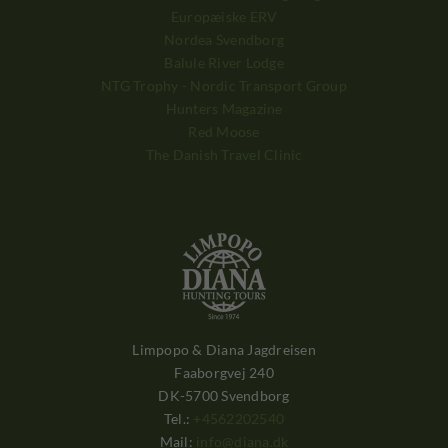
Europæiske ERV
Nordea Svendborg
Balule River Lodge
NTG Trophy - Nordic Transport Group
Hunters Magazine
Red Moose
The Danish Travel Clinic
Limpopo & Diana Jagdreisen
Faaborgvej 240
DK-5700 Svendborg
Tel.:
+4562202540
Mail:
info@diana.dk