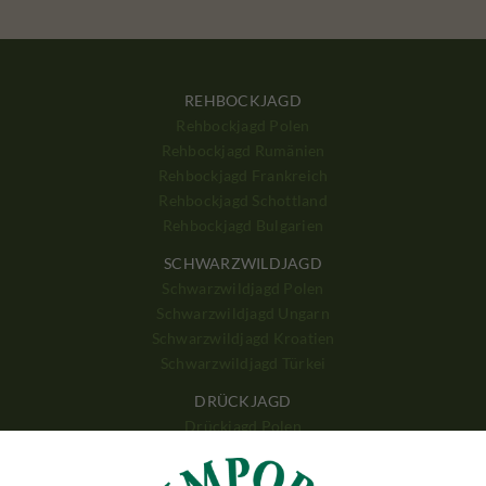
REHBOCKJAGD
Rehbockjagd Polen
Rehbockjagd Rumänien
Rehbockjagd Frankreich
Rehbockjagd Schottland
Rehbockjagd Bulgarien
SCHWARZWILDJAGD
Schwarzwildjagd Polen
Schwarzwildjagd Ungarn
Schwarzwildjagd Kroatien
Schwarzwildjagd Türkei
DRÜCKJAGD
Drückjagd Polen
Drückjagd Ungarn
Drückjagd Rumänien