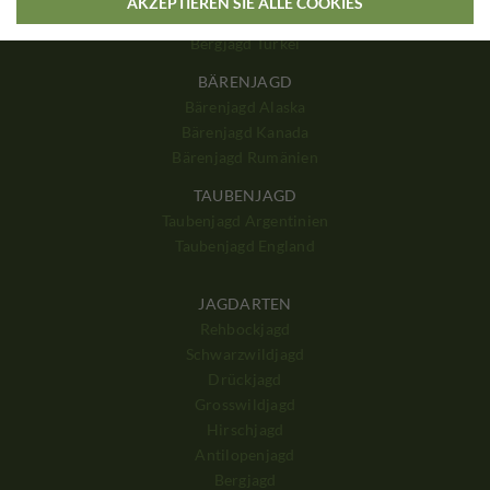
AKZEPTIEREN SIE ALLE COOKIES
Bergjagd Kirgisistan
Bergjagd Türkei
BÄRENJAGD
Bärenjagd Alaska
Bärenjagd Kanada
Bärenjagd Rumänien
TAUBENJAGD
Taubenjagd Argentinien
Taubenjagd England
JAGDARTEN
Rehbockjagd
Schwarzwildjagd
Drückjagd
Grosswildjagd
Hirschjagd
Antilopenjagd
Bergjagd