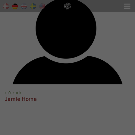

« Zurück
Jamie Horne