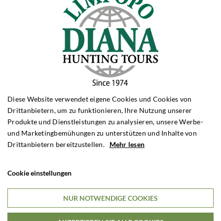
GROSSWILDJAGD
Grosswildjagd Simbabwe
Grosswildjagd Sambia
Grosswildjagd Tansania
Grosswildjagd Mosambique
HIRSCHJAGD
Hirschjagd Polen
Diese Website verwendet eigene Cookies und Cookies von
Hirschjagd Ungarn
Drittanbietern, um zu funktionieren, Ihre Nutzung unserer
Hirschjagd Schottland
Produkte und Dienstleistungen zu analysieren, unsere Werbe-
Hirschjagd England
und Marketingbemühungen zu unterstützen und Inhalte von
Hirschjagd Frankreich
Drittanbietern bereitzustellen.
Mehr lesen
ANTILOPENJAGD
Antilopenjagd Südafrika
Cookie einstellungen
Antilopenjagd Namibia
NUR NOTWENDIGE COOKIES
BERGJAGD
Bergjagd Spanien