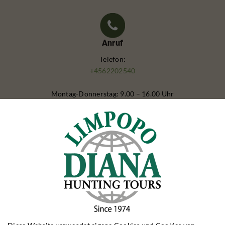
Anruf
Telefon:
+4562202540
Montag-Donnerstag: 9.00 – 16.00 Uhr
Freitag: 9.00 – 15.00 Uhr
Rejsefordrag
Bestil et gratis rejseforedrag til eksempelvis din jagtforening.
Maßgeschneiderte Reise