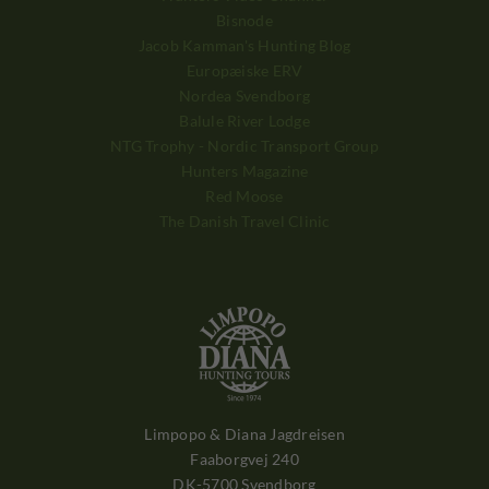
Bisnode
Jacob Kamman's Hunting Blog
Europæiske ERV
Nordea Svendborg
Balule River Lodge
NTG Trophy - Nordic Transport Group
Hunters Magazine
Red Moose
The Danish Travel Clinic
Limpopo & Diana Jagdreisen
Faaborgvej 240
DK-5700 Svendborg