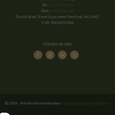
Tel.:
+4562202540
Mail:
info@diana.dk
Danish State Travel Guarantee Fond (reg. No.1462)
CVR: DK26251966
FOLGEN SIE UNS




2024 - Alle Rechte vorbehalten
-
Limpopo & Diana Jagdreisen
