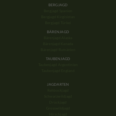
BERGJAGD
Bergjagd Spanien
Bergjagd Kirgisistan
Bergjagd Türkei
BÄRENJAGD
Bärenjagd Alaska
Bärenjagd Kanada
Bärenjagd Rumänien
TAUBENJAGD
Taubenjagd Argentinien
Taubenjagd England
JAGDARTEN
Rehbockjagd
Schwarzwildjagd
Drückjagd
Grosswildjagd
Hirschjagd