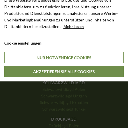
Diese Website verwendet eigene Cookies und Cookies von
Wenn Sie besondere Wünsche haben, können wir eine Jagdreise
Drittanbietern, um zu funktionieren, Ihre Nutzung unserer
nach Ihren Wünschen anpassen
Produkte und Dienstleistungen zu analysieren, unsere Werbe-
und Marketingbemühungen zu unterstützen und Inhalte von
Drittanbietern bereitzustellen.
Mehr lesen
REHBOCKJAGD
Cookie einstellungen
Rehbockjagd Polen
Rehbockjagd Rumänien
NUR NOTWENDIGE COOKIES
Rehbockjagd Frankreich
Rehbockjagd Schottland
AKZEPTIEREN SIE ALLE COOKIES
Rehbockjagd Bulgarien
SCHWARZWILDJAGD
Schwarzwildjagd Polen
Schwarzwildjagd Ungarn
Schwarzwildjagd Kroatien
Schwarzwildjagd Türkei
DRÜCKJAGD
Drückjagd Polen