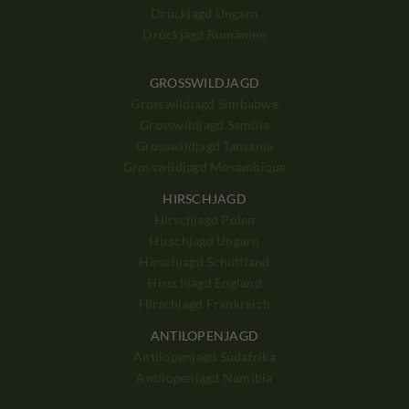
Drückjagd Ungarn
Drückjagd Rumänien
GROSSWILDJAGD
Grosswildjagd Simbabwe
Grosswildjagd Sambia
Grosswildjagd Tansania
Grosswildjagd Mosambique
HIRSCHJAGD
Hirschjagd Polen
Hirschjagd Ungarn
Hirschjagd Schottland
Hirschjagd England
Hirschjagd Frankreich
ANTILOPENJAGD
Antilopenjagd Südafrika
Antilopenjagd Namibia