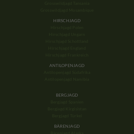
Grosswildjagd Tansania
Grosswildjagd Mosambique
HIRSCHJAGD
Hirschjagd Polen
Hirschjagd Ungarn
Hirschjagd Schottland
Hirschjagd England
Hirschjagd Frankreich
ANTILOPENJAGD
Antilopenjagd Südafrika
Antilopenjagd Namibia
BERGJAGD
Bergjagd Spanien
Bergjagd Kirgisistan
Bergjagd Türkei
BÄRENJAGD
Bärenjagd Alaska