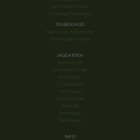
Bärenjagd Kanada
Bärenjagd Rumänien
TAUBENJAGD
Taubenjagd Argentinien
Taubenjagd England
JAGDARTEN
Rehbockjagd
Schwarzwildjagd
Drückjagd
Grosswildjagd
Hirschjagd
Antilopenjagd
Bergjagd
Bärenjagd
Taubenjagd
INFO