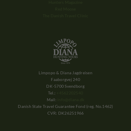
Hunters Magazine
Red Moose
The Danish Travel Clinic
Limpopo & Diana Jagdreisen
Faaborgvej 240
DK-5700 Svendborg
Tel.:
+4562202540
Mail:
info@diana.dk
Danish State Travel Guarantee Fond (reg. No.1462)
CVR: DK26251966