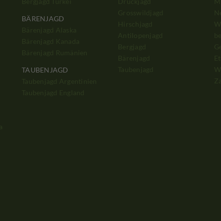
Bergjagd Türkei
Drückjagd
Mi
Grosswildjagd
N
BÄRENJAGD
Hirschjagd
W
Bärenjagd Alaska
Antilopenjagd
b
Bärenjagd Kanada
Bergjagd
G
Bärenjagd Rumänien
Bärenjagd
Et
Taubenjagd
W
TAUBENJAGD
Z
Taubenjagd Argentinien
Taubenjagd England
a