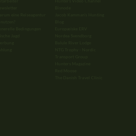
tarbeiter
Hunters Video Channel
ewsletter
Bisnode
arum eine Reiseagentur
Jacob Kamman's Hunting
enutzen?
Blog
enerelle Bedingungen
Europæiske ERV
ische Jagd
Nordea Svendborg
erbung
Balule River Lodge
ahlung
NTG Trophy - Nordic
Transport Group
Hunters Magazine
Red Moose
The Danish Travel Clinic