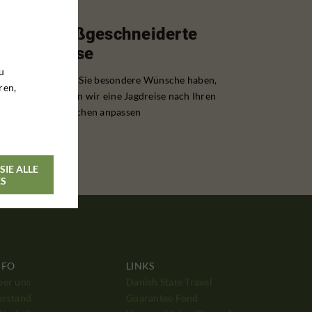
Maßgeschneiderte
Reise
u
Wenn Sie besondere Wünsche haben,
ren,
können wir eine Jagdreise nach Ihren
Wünschen anpassen
SIE ALLE
ES
NFO
LINKS
ber uns
Danish State Travel
orstand
Guarantee Fond