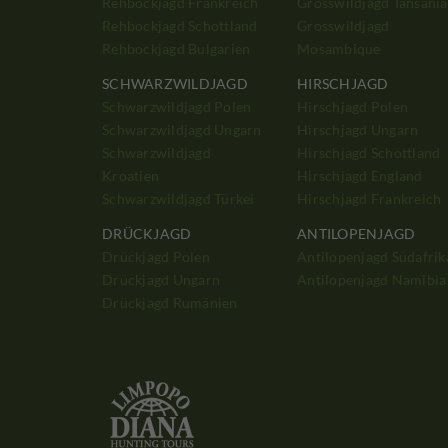
Rehbockjagd Frankreich
Grosswildjagd Tansania
Rehbockjagd Schottland
Grosswildjagd
Rehbockjagd Bulgarien
Mosambique
SCHWARZWILDJAGD
HIRSCHJAGD
Schwarzwildjagd Polen
Hirschjagd Polen
Schwarzwildjagd Ungarn
Hirschjagd Ungarn
Schwarzwildjagd
Hirschjagd Schottland
Kroatien
Hirschjagd England
Schwarzwildjagd Türkei
Hirschjagd Frankreich
DRÜCKJAGD
ANTILOPENJAGD
Drückjagd Polen
Antilopenjagd Südafrik
Drückjagd Ungarn
Antilopenjagd Namibia
Drückjagd Rumänien