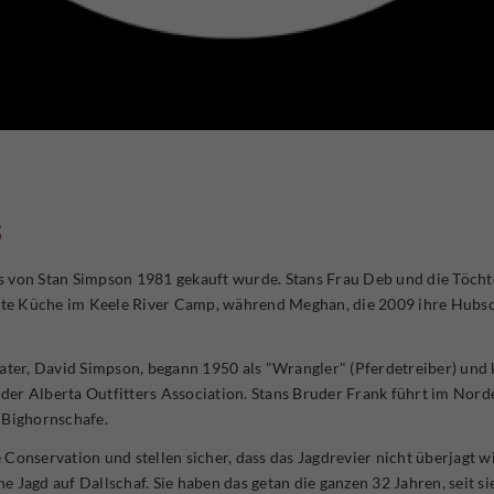
s
 von Stan Simpson 1981 gekauft wurde. Stans Frau Deb und die Töchter
te Küche im Keele River Camp, während Meghan, die 2009 ihre Hubsch
Vater, David Simpson, begann 1950 als "Wrangler" (Pferdetreiber) und 
r der Alberta Outfitters Association. Stans Bruder Frank führt im Nor
 Bighornschafe.
 Conservation und stellen sicher, dass das Jagdrevier nicht überjagt 
Jagd auf Dallschaf. Sie haben das getan die ganzen 32 Jahren, seit sie