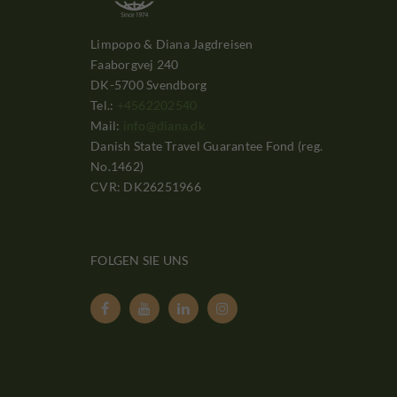
Limpopo & Diana Jagdreisen
Faaborgvej 240
DK-5700 Svendborg
Tel.:
+4562202540
Mail:
info@diana.dk
Danish State Travel Guarantee Fond (reg.
No.1462)
CVR: DK26251966
FOLGEN SIE UNS



