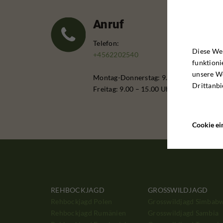
Anruf
Telefon:
Diese Web
+4562202540
funktioni
unsere W
Montag-Donnerstag: 9.00 – 16.00 Uhr
Drittanbi
Freitag: 9.00 – 15.00 Uhr
Cookie ei
REHBOCKJAGD
GROSSWILDJAGD
Rehbockjagd Polen
Grosswildjagd Simbab
Rehbockjagd Rumänien
Grosswildjagd Sambia