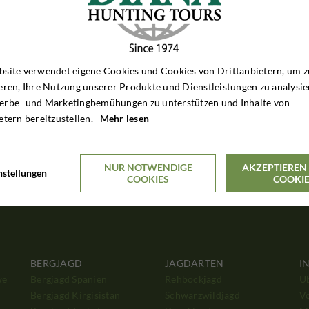
site verwendet eigene Cookies und Cookies von Drittanbietern, um z
eren, Ihre Nutzung unserer Produkte und Dienstleistungen zu analysie
erbe- und Marketingbemühungen zu unterstützen und Inhalte von
etern bereitzustellen.
Mehr lesen
NUR NOTWENDIGE
AKZEPTIEREN 
nstellungen
COOKIES
COOKI
BERGJAGD
JAGDARTEN
I
we
Bergjagd Spanien
Rehbockjagd
Ü
Bergjagd Kirgisistan
Schwarzwildjagd
V