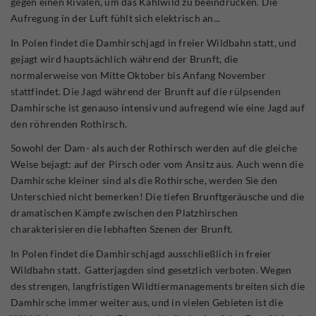
gegen einen Rivalen, um das Kahlwild zu beeindrucken. Die
Aufregung in der Luft fühlt sich elektrisch an...
In Polen findet die Damhirschjagd in freier Wildbahn statt, und
gejagt wird hauptsächlich während der Brunft, die
normalerweise von Mitte Oktober bis Anfang November
stattfindet. Die Jagd während der Brunft auf die rülpsenden
Damhirsche ist genauso intensiv und aufregend wie eine Jagd auf
den röhrenden Rothirsch.
Sowohl der Dam- als auch der Rothirsch werden auf die gleiche
Weise bejagt: auf der Pirsch oder vom Ansitz aus. Auch wenn die
Damhirsche kleiner sind als die Rothirsche, werden Sie den
Unterschied nicht bemerken! Die tiefen Brunftgeräusche und die
dramatischen Kämpfe zwischen den Platzhirschen
charakterisieren die lebhaften Szenen der Brunft.
In Polen findet die Damhirschjagd ausschließlich in freier
Wildbahn statt. Gatterjagden sind gesetzlich verboten. Wegen
des strengen, langfristigen Wildtiermanagements breiten sich die
Damhirsche immer weiter aus, und in vielen Gebieten ist die