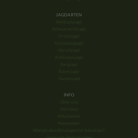
JAGDARTEN
Rehbockjagd
Schwarzwildjagd
Drückjagd
Grosswildjagd
Hirschjagd
Antilopenjagd
Bergjagd
Bärenjagd
Taubenjagd
INFO
Über uns
Vorstand
Mitarbeiter
Newsletter
Warum eine Reiseagentur benutzen?
Generelle Bedingungen