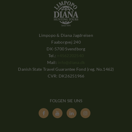
Limpopo & Diana Jagdreisen
Faaborgvej 240
DK-5700 Svendborg
Tel.:
+4562202540
Mail:
info@diana.dk
Danish State Travel Guarantee Fond (reg. No.1462)
CVR: DK26251966
FOLGEN SIE UNS



