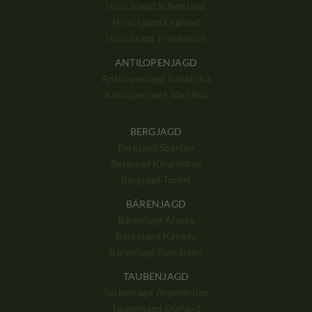
Hirschjagd Schottland
Hirschjagd England
Hirschjagd Frankreich
ANTILOPENJAGD
Antilopenjagd Südafrika
Antilopenjagd Namibia
BERGJAGD
Bergjagd Spanien
Bergjagd Kirgisistan
Bergjagd Türkei
BÄRENJAGD
Bärenjagd Alaska
Bärenjagd Kanada
Bärenjagd Rumänien
TAUBENJAGD
Taubenjagd Argentinien
Taubenjagd England