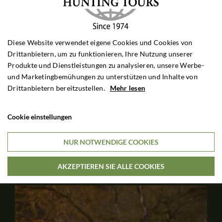
Damhirschjagd in Zmigrod
Polen
Diese Website verwendet eigene Cookies und Cookies von
Drittanbietern, um zu funktionieren, Ihre Nutzung unserer
Zmigrod hat einen guten Damwildbestand. Die meisten
Produkte und Dienstleistungen zu analysieren, unsere Werbe-
Hirsche haben ein Trophäengewicht von 2,5-3,00 kg. Sehr
und Marketingbemühungen zu unterstützen und Inhalte von
professionelle Jagdorganisation. Schöne Unterkunft im
Drittanbietern bereitzustellen.
Mehr lesen
Revier.
Cookie einstellungen
4 TAGE JAGDAUFENTHALT
€1,395
NUR NOTWENDIGE COOKIES

Pro Person
AKZEPTIEREN SIE ALLE COOKIES