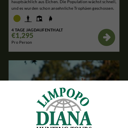
hauptsächlich aus Eichen. Die Population wächst schnell,
und es wurden schon ansehnliche Trophäen geschossen.
4 TAGE JAGDAUFENTHALT
€1,295

Pro Person