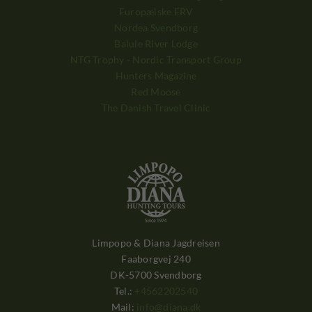
Europæiske ERV
Nordea Svendborg
Balule River Lodge
NTG Trophy - Nordic Transport Group
Hunters Magazine
Red Moose
The Danish Travel Clinic
Limpopo & Diana Jagdreisen
Faaborgvej 240
DK-5700 Svendborg
Tel.:
+4562202540
Mail:
info@diana.dk