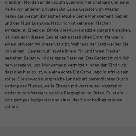
grenzt im Norden an den South Luangwa Nationalpark und einer
Reihe von anderen privaten Big Game-Gebieten. Im Westen
liegen das westafrikanische Petauke Game Management-Gebiet
und der Fluss Luangwa. Natürlich ist keine der Flächen
eingezäunt. Eines der Dinge, die Munyamadzi einzigartig machen,
ist, dass es in diesem Gebiet keine staatlichen Eingriffe wie in
einem privaten Wildreservat gibt. Während der Jagd werden Sie
von einem "Gamescout" sowie Ihrem PH und Ihrem Tracker
begleitet. Bejagt wird das ganze Reservat. Das Gebiet ist wirklich
hervorragend, und Munyamadzi vermittelt Ihnen den Eindruck,
dass dies hier so ist, wie eine echte Big Game-Jagd in Afrika sein
sollte. Die abwechslungsreiche Landschaft bietet dichten Busch
entlang des Flusses, weite Ebenen mit verstreuter Vegetation
entfernt vom Wasser und eine Bergregion im Osten. Es ist ein
einzigartiges Jagdgebiet und eines, das Sie unbedingt erleben
sollten.