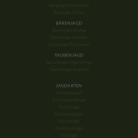
Bergjagd Kirgisistan
Bergjagd Türkei
BÄRENJAGD
Bärenjagd Alaska
Bärenjagd Kanada
Bärenjagd Rumänien
TAUBENJAGD
Taubenjagd Argentinien
Taubenjagd England
JAGDARTEN
Rehbockjagd
Schwarzwildjagd
Drückjagd
Grosswildjagd
Hirschjagd
Antilopenjagd
Bergjagd