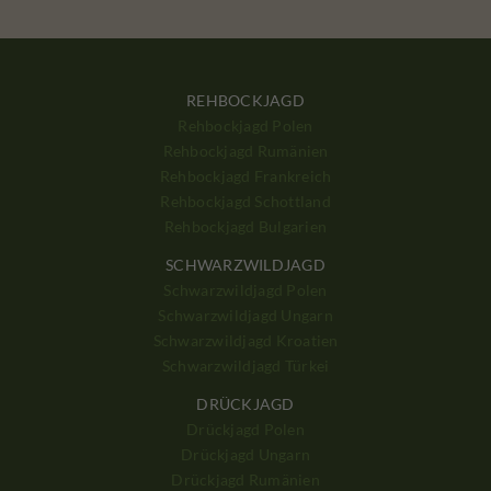
REHBOCKJAGD
Rehbockjagd Polen
Rehbockjagd Rumänien
Rehbockjagd Frankreich
Rehbockjagd Schottland
Rehbockjagd Bulgarien
SCHWARZWILDJAGD
Schwarzwildjagd Polen
Schwarzwildjagd Ungarn
Schwarzwildjagd Kroatien
Schwarzwildjagd Türkei
DRÜCKJAGD
Drückjagd Polen
Drückjagd Ungarn
Drückjagd Rumänien