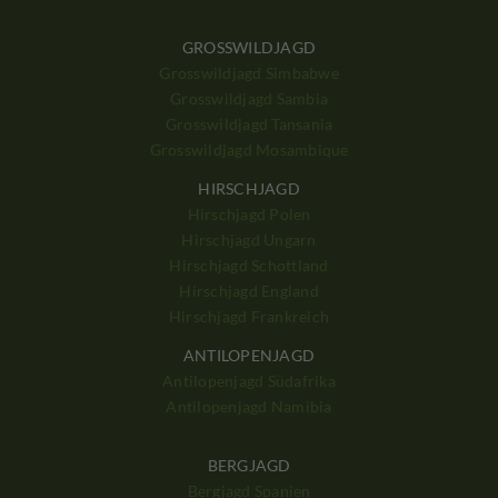
GROSSWILDJAGD
Grosswildjagd Simbabwe
Grosswildjagd Sambia
Grosswildjagd Tansania
Grosswildjagd Mosambique
HIRSCHJAGD
Hirschjagd Polen
Hirschjagd Ungarn
Hirschjagd Schottland
Hirschjagd England
Hirschjagd Frankreich
ANTILOPENJAGD
Antilopenjagd Südafrika
Antilopenjagd Namibia
BERGJAGD
Bergjagd Spanien