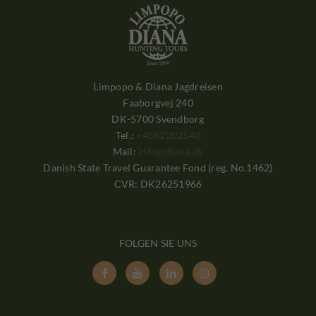
Limpopo & Diana Jagdreisen
Faaborgvej 240
DK-5700 Svendborg
Tel.:
+4562202540
Mail:
info@diana.dk
Danish State Travel Guarantee Fond (reg. No.1462)
CVR: DK26251966
FOLGEN SIE UNS



