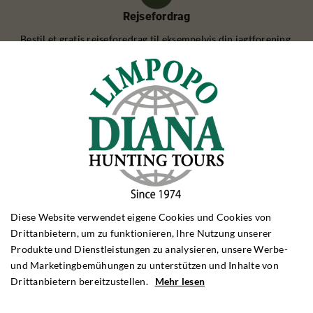
Rejsefordrag
Bestil et gratis rejseforedrag til eksempelvis din jagtforening.
Maßgeschneiderte Reise
Wenn Sie besondere Wünsche haben, können wir eine Jagdreise
nach Ihren Wünschen anpassen
Diese Website verwendet eigene Cookies und Cookies von
REHBOCKJAGD
Drittanbietern, um zu funktionieren, Ihre Nutzung unserer
Rehbockjagd Polen
Produkte und Dienstleistungen zu analysieren, unsere Werbe-
Rehbockjagd Rumänien
und Marketingbemühungen zu unterstützen und Inhalte von
Rehbockjagd Frankreich
Drittanbietern bereitzustellen.
Mehr lesen
Rehbockjagd Schottland
Rehbockjagd Bulgarien