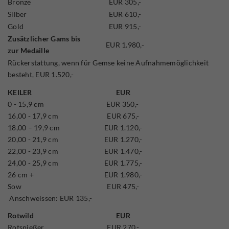
Bronze
EUR 305,-
Silber
EUR 610,-
Gold
EUR 915,-
Zusätzlicher Gams bis
EUR 1.980,-
zur Medaille
Rückerstattung, wenn für Gemse keine Aufnahmemöglichkeit
besteht, EUR 1.520,-
KEILER
EUR
0 - 15,9 cm
EUR 350,-
16,00 - 17,9 cm
EUR 675,-
18,00 – 19,9 cm
EUR 1.120,-
20,00 - 21,9 cm
EUR 1.270,-
22,00 - 23,9 cm
EUR 1.470,-
24,00 - 25,9 cm
EUR 1.775,-
26 cm +
EUR 1.980,-
Sow
EUR 475,-
Anschweissen: EUR 135,-
Rotwild
EUR
Rotspießer
EUR 270,-