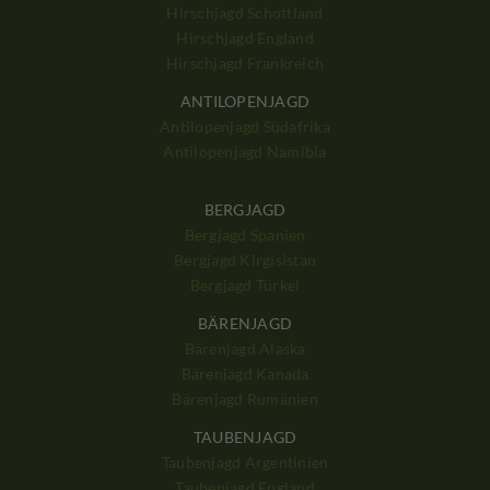
Hirschjagd Schottland
Hirschjagd England
Hirschjagd Frankreich
ANTILOPENJAGD
Antilopenjagd Südafrika
Antilopenjagd Namibia
BERGJAGD
Bergjagd Spanien
Bergjagd Kirgisistan
Bergjagd Türkei
BÄRENJAGD
Bärenjagd Alaska
Bärenjagd Kanada
Bärenjagd Rumänien
TAUBENJAGD
Taubenjagd Argentinien
Taubenjagd England