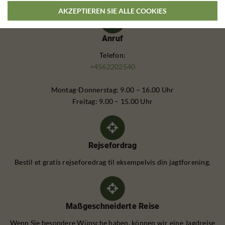
AKZEPTIEREN SIE ALLE COOKIES
Anruf
Telefon:
+4562202540
Montag-Donnerstag: 9.00 – 16.00 Uhr
Freitag: 9.00 – 15.00 Uhr
Rejsefordrag
Bestil et gratis rejseforedrag til eksempelvis din jagtforening.
Maßgeschneiderte Reise
Wenn Sie besondere Wünsche haben, können wir eine Jagdreise