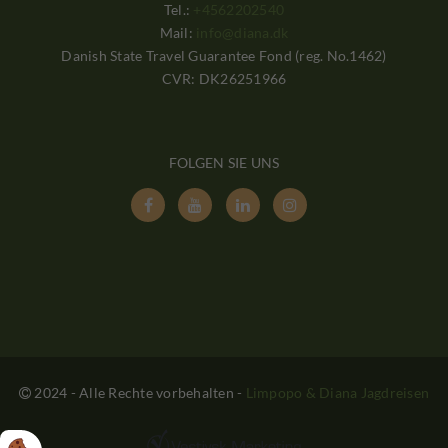
Tel.:
+4562202540
Mail:
info@diana.dk
Danish State Travel Guarantee Fond (reg. No.1462)
CVR: DK26251966
FOLGEN SIE UNS




2024 - Alle Rechte vorbehalten
-
Limpopo & Diana Jagdreisen
