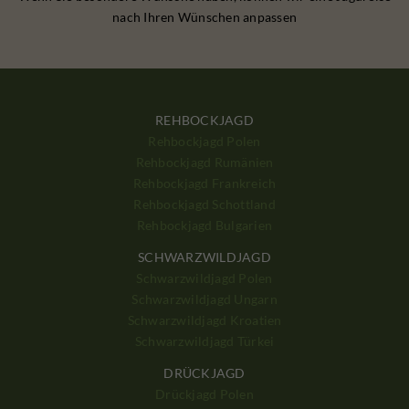
nach Ihren Wünschen anpassen
REHBOCKJAGD
Rehbockjagd Polen
Rehbockjagd Rumänien
Rehbockjagd Frankreich
Rehbockjagd Schottland
Rehbockjagd Bulgarien
SCHWARZWILDJAGD
Schwarzwildjagd Polen
Schwarzwildjagd Ungarn
Schwarzwildjagd Kroatien
Schwarzwildjagd Türkei
DRÜCKJAGD
Drückjagd Polen