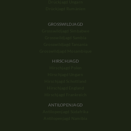
Drückjagd Ungarn
Drückjagd Rumänien
GROSSWILDJAGD
Grosswildjagd Simbabwe
Grosswildjagd Sambia
Grosswildjagd Tansania
Grosswildjagd Mosambique
HIRSCHJAGD
Hirschjagd Polen
Hirschjagd Ungarn
Hirschjagd Schottland
Hirschjagd England
Hirschjagd Frankreich
ANTILOPENJAGD
Antilopenjagd Südafrika
Antilopenjagd Namibia