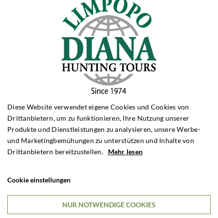
Rehbockjagd in Zamrzenica
Polen
Gute Unterkunft nur 10 Meter von einem großen See
entfernt, wo man angeln kann. Sehr guter
Rehwildbestand – hier können Sie einen braven Bock
Diese Website verwendet eigene Cookies und Cookies von
erlegen. Sehr professionelle Jagdorganisation.
Drittanbietern, um zu funktionieren, Ihre Nutzung unserer
Produkte und Dienstleistungen zu analysieren, unsere Werbe-
und Marketingbemühungen zu unterstützen und Inhalte von
3 TAGE JAGDAUFENTHALT
€995
Drittanbietern bereitzustellen.
Mehr lesen

Pro Person
Cookie einstellungen
NUR NOTWENDIGE COOKIES