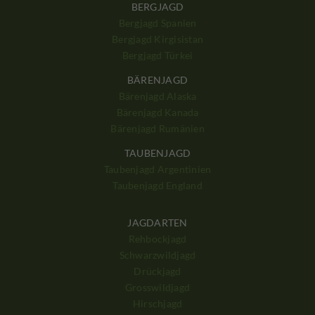
BERGJAGD
Bergjagd Spanien
Bergjagd Kirgisistan
Bergjagd Türkei
BÄRENJAGD
Bärenjagd Alaska
Bärenjagd Kanada
Bärenjagd Rumänien
TAUBENJAGD
Taubenjagd Argentinien
Taubenjagd England
JAGDARTEN
Rehbockjagd
Schwarzwildjagd
Drückjagd
Grosswildjagd
Hirschjagd