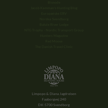
Bisnode
Jacob Kamman's Hunting Blog
Europæiske ERV
Nordea Svendborg
Balule River Lodge
NTG Trophy - Nordic Transport Group
Hunters Magazine
Red Moose
The Danish Travel Clinic
Limpopo & Diana Jagdreisen
Faaborgvej 240
DK-5700 Svendborg