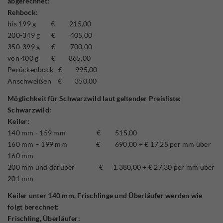
abgerechnet:
Rehbock:
bis 199 g € 215,00
200-349 g € 405,00
350-399 g € 700,00
von 400 g € 865,00
Perückenbock € 995,00
Anschweißen € 350,00
Möglichkeit für Schwarzwild laut geltender Preisliste:
Schwarzwild:
Keiler:
140 mm - 159 mm € 515,00
160 mm – 199 mm € 690,00 + € 17,25 per mm über
160 mm
200 mm und darüber € 1.380,00 + € 27,30 per mm über
201 mm
Keiler unter 140 mm, Frischlinge und Überläufer werden wie
folgt berechnet:
Frischling, Überläufer: