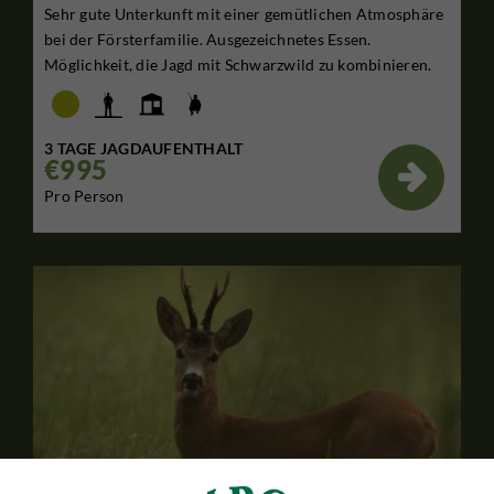
Sehr gute Unterkunft mit einer gemütlichen Atmosphäre
bei der Försterfamilie. Ausgezeichnetes Essen.
Möglichkeit, die Jagd mit Schwarzwild zu kombinieren.
3 TAGE JAGDAUFENTHALT
€995

Pro Person