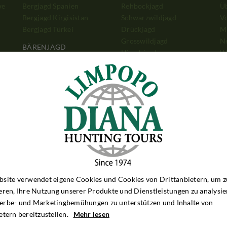
we
Bergjagd Spanien
Rehbockjagd
Ü
Bergjagd Kirgisistan
Schwarzwildjagd
V
Bergjagd Türkei
Drückjagd
Mi
Grosswildjagd
N
BÄRENJAGD
Hirschjagd
W
Bärenjagd Alaska
Antilopenjagd
b
Bärenjagd Kanada
Bergjagd
G
Bärenjagd Rumänien
Bärenjagd
Et
Taubenjagd
W
TAUBENJAGD
Z
Taubenjagd Argentinien
Taubenjagd England
a
site verwendet eigene Cookies und Cookies von Drittanbietern, um z
eren, Ihre Nutzung unserer Produkte und Dienstleistungen zu analysie
erbe- und Marketingbemühungen zu unterstützen und Inhalte von
etern bereitzustellen.
Mehr lesen