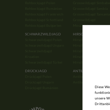
Rehbockjagd Polen
Grosswildjagd Simbab
Rehbockjagd Rumänien
Grosswildjagd Sambia
Rehbockjagd Frankreich
Grosswildjagd Tansania
Rehbockjagd Schottland
Grosswildjagd
Rehbockjagd Bulgarien
Mosambique
SCHWARZWILDJAGD
HIRSCHJAGD
Schwarzwildjagd Polen
Hirschjagd Polen
Schwarzwildjagd Ungarn
Hirschjagd Ungarn
Schwarzwildjagd
Hirschjagd Schottland
Kroatien
Hirschjagd England
Schwarzwildjagd Türkei
Hirschjagd Frankreich
DRÜCKJAGD
ANTILOPENJAGD
Drückjagd Polen
Antilopenjagd Südafrik
Drückjagd Ungarn
Antilopenjagd Namibia
Diese Web
Drückjagd Rumänien
funktioni
unsere W
Drittanbi