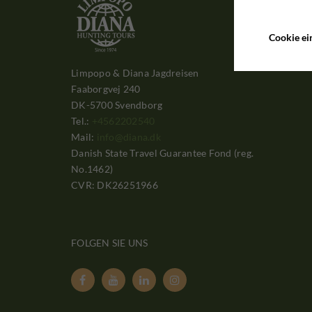
Cookie ei
Limpopo & Diana Jagdreisen
Faaborgvej 240
DK-5700 Svendborg
Tel.:
+4562202540
Mail:
info@diana.dk
Danish State Travel Guarantee Fond (reg.
No.1462)
CVR: DK26251966
FOLGEN SIE UNS



