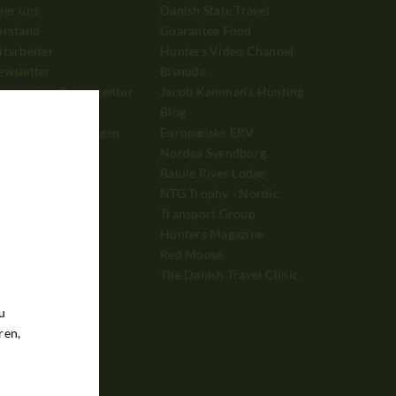
ber uns
Danish State Travel
orstand
Guarantee Fond
tarbeiter
Hunters Video Channel
ewsletter
Bisnode
arum eine Reiseagentur
Jacob Kamman's Hunting
enutzen?
Blog
enerelle Bedingungen
Europæiske ERV
ische Jagd
Nordea Svendborg
erbung
Balule River Lodge
ahlung
NTG Trophy - Nordic
Transport Group
Hunters Magazine
Red Moose
The Danish Travel Clinic
u
ren,