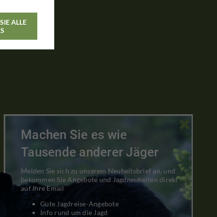
SIE ALLE
ES

Machen Sie es wie
Tausende anderer Jäger
Melden Sie sich zu unserem Neuheitsbrief an, und
bekommen Sie Angebote und Jagdneuheiten direkt
auf Ihre Email
Gute Jagdreise-Angebote
Info rund um die Jagd