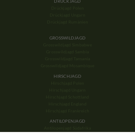
DRÜCKJAGD
Drückjagd Polen
Drückjagd Ungarn
Drückjagd Rumänien
GROSSWILDJAGD
Grosswildjagd Simbabwe
Grosswildjagd Sambia
Grosswildjagd Tansania
Grosswildjagd Mosambique
HIRSCHJAGD
Hirschjagd Polen
Hirschjagd Ungarn
Hirschjagd Schottland
Hirschjagd England
Hirschjagd Frankreich
ANTILOPENJAGD
Antilopenjagd Südafrika
Antilopenjagd Namibia