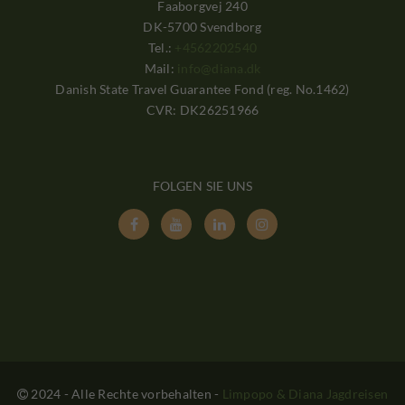
Faaborgvej 240
DK-5700 Svendborg
Tel.:
+4562202540
Mail:
info@diana.dk
Danish State Travel Guarantee Fond (reg. No.1462)
CVR: DK26251966
FOLGEN SIE UNS




2024 - Alle Rechte vorbehalten
-
Limpopo & Diana Jagdreisen
