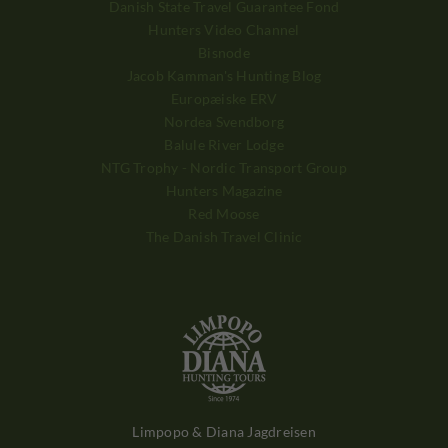
Danish State Travel Guarantee Fond
Hunters Video Channel
Bisnode
Jacob Kamman's Hunting Blog
Europæiske ERV
Nordea Svendborg
Balule River Lodge
NTG Trophy - Nordic Transport Group
Hunters Magazine
Red Moose
The Danish Travel Clinic
Limpopo & Diana Jagdreisen