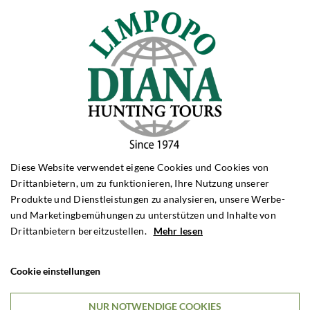
BERGJAGD
Bergjagd Spanien
Bergjagd Kirgisistan
Bergjagd Türkei
BÄRENJAGD
Bärenjagd Alaska
Bärenjagd Kanada
Bärenjagd Rumänien
Diese Website verwendet eigene Cookies und Cookies von
TAUBENJAGD
Drittanbietern, um zu funktionieren, Ihre Nutzung unserer
Taubenjagd Argentinien
Produkte und Dienstleistungen zu analysieren, unsere Werbe-
Taubenjagd England
und Marketingbemühungen zu unterstützen und Inhalte von
Drittanbietern bereitzustellen.
Mehr lesen
JAGDARTEN
Rehbockjagd
Cookie einstellungen
Schwarzwildjagd
Drückjagd
NUR NOTWENDIGE COOKIES