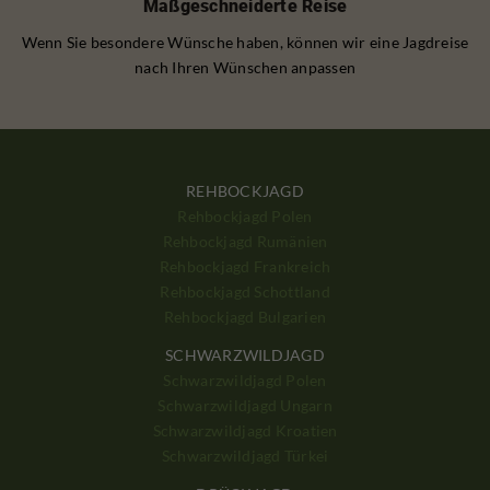
Maßgeschneiderte Reise
Wenn Sie besondere Wünsche haben, können wir eine Jagdreise
nach Ihren Wünschen anpassen
REHBOCKJAGD
Rehbockjagd Polen
Rehbockjagd Rumänien
Rehbockjagd Frankreich
Rehbockjagd Schottland
Rehbockjagd Bulgarien
SCHWARZWILDJAGD
Schwarzwildjagd Polen
Schwarzwildjagd Ungarn
Schwarzwildjagd Kroatien
Schwarzwildjagd Türkei