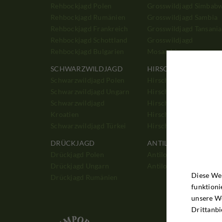
Rehbockjagd Polen
Grosswildjagd Simbab
Rehbockjagd Rumänien
Grosswildjagd Sambia
Rehbockjagd Frankreich
Grosswildjagd Tansania
Rehbockjagd Schottland
Grosswildjagd
Rehbockjagd Bulgarien
Mosambique
SCHWARZWILDJAGD
HIRSCHJAGD
Schwarzwildjagd Polen
Hirschjagd Polen
Schwarzwildjagd Ungarn
Hirschjagd Ungarn
Schwarzwildjagd
Hirschjagd Schottland
Kroatien
Hirschjagd England
Schwarzwildjagd Türkei
Hirschjagd Frankreich
DRÜCKJAGD
ANTILOPENJAGD
Drückjagd Polen
Antilopenjagd Südafrik
Drückjagd Ungarn
Antilopenjagd Namibia
Diese Web
Drückjagd Rumänien
funktioni
unsere W
Drittanbi