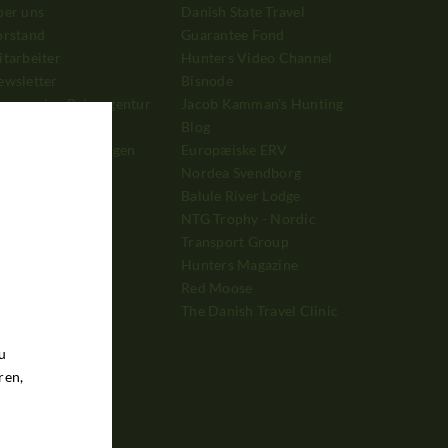
ber uns
Danish State Travel
orstand
Guarantee Fond
tarbeiter
Hunters Video Channel
ewsletter
Bisnode
arum eine Reiseagentur
Jacob Kamman's Hunting
enutzen?
Blog
enerelle Bedingungen
Europæiske ERV
ische Jagd
Nordea Svendborg
erbung
Balule River Lodge
ahlung
NTG Trophy - Nordic
Transport Group
Hunters Magazine
Red Moose
The Danish Travel Clinic
u
ren,