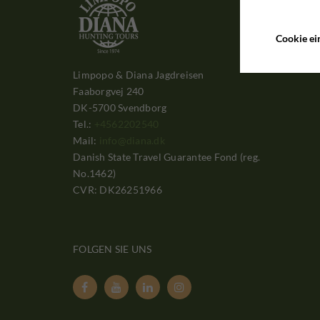
Cookie ei
Limpopo & Diana Jagdreisen
Faaborgvej 240
DK-5700 Svendborg
Tel.:
+4562202540
Mail:
info@diana.dk
Danish State Travel Guarantee Fond (reg.
No.1462)
CVR: DK26251966
FOLGEN SIE UNS



