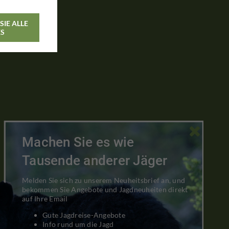
SIE ALLE
ES

Machen Sie es wie
Tausende anderer Jäger
Melden Sie sich zu unserem Neuheitsbrief an, und
bekommen Sie Angebote und Jagdneuheiten direkt
auf Ihre Email
Gute Jagdreise-Angebote
Info rund um die Jagd