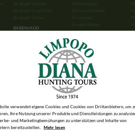
we
Bergjagd Spanien
Rehbockjagd
Ü
Bergjagd Kirgisistan
Schwarzwildjagd
V
Bergjagd Türkei
Drückjagd
Mi
Grosswildjagd
N
BÄRENJAGD
Hirschjagd
W
Bärenjagd Alaska
Antilopenjagd
b
Bärenjagd Kanada
Bergjagd
G
Bärenjagd Rumänien
Bärenjagd
Et
Taubenjagd
W
TAUBENJAGD
Z
Taubenjagd Argentinien
Taubenjagd England
a
site verwendet eigene Cookies und Cookies von Drittanbietern, um z
eren, Ihre Nutzung unserer Produkte und Dienstleistungen zu analysie
erbe- und Marketingbemühungen zu unterstützen und Inhalte von
etern bereitzustellen.
Mehr lesen