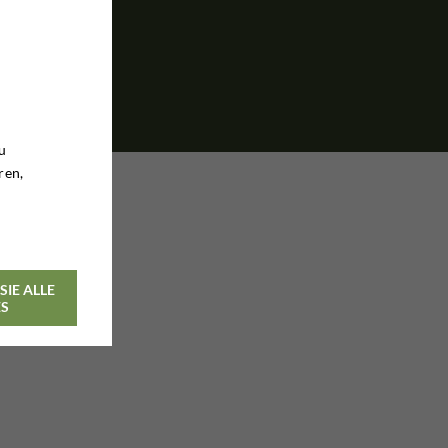
u
ren,
SIE ALLE
ES