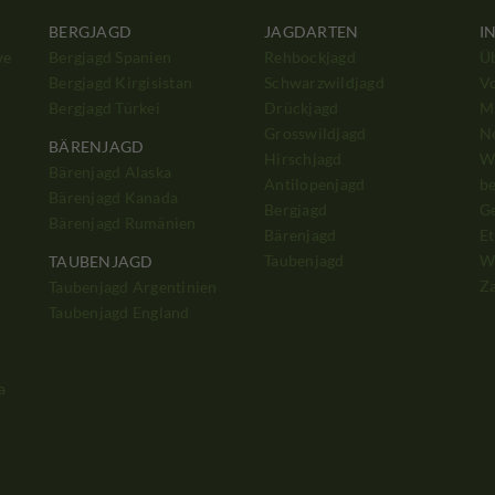
BERGJAGD
JAGDARTEN
I
we
Bergjagd Spanien
Rehbockjagd
Ü
Bergjagd Kirgisistan
Schwarzwildjagd
V
Bergjagd Türkei
Drückjagd
Mi
Grosswildjagd
N
BÄRENJAGD
Hirschjagd
W
Bärenjagd Alaska
Antilopenjagd
b
Bärenjagd Kanada
Bergjagd
G
Bärenjagd Rumänien
Bärenjagd
Et
Taubenjagd
W
TAUBENJAGD
Z
Taubenjagd Argentinien
Taubenjagd England
a