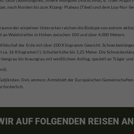
ni): Gobi (Südmongolei), Innere Mongolei (Nordchina), 8. Tibet-Argali (O
an, nach Norden bis zum Xizang- Plateau (Tibet) und dem Lop-Nor-See
äume der einzelnen Unterarten reichen die Biotope von extrem aktis
nd an Waldstreifen in Höhen zwischen 100 und über 4.000 Metern.
e Wildschaf der Erde mit über 200 Kilogramm Gewicht. Schneckenlänge
 ca. 16 Kilogramm!!). Schulterhöhe bis 1,25 Meter. Die Schneckenlä
engrau bis braungrau mit weißlichem Anflug, speziell an Träger und 
rd).
Tadjikistan. Ovis ammon: Amtsblatt der Europäischen Gemeinschaften L 
erforderlich.
 WIR AUF FOLGENDEN REISEN AN