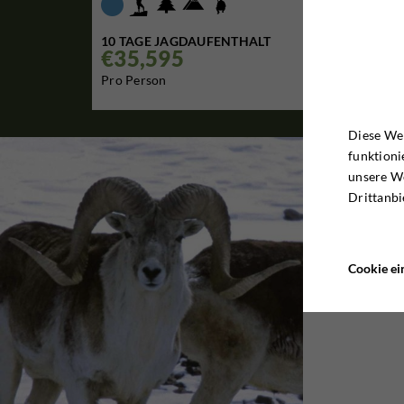
10 TAGE JAGDAUFENTHALT
€35,595

Pro Person
Diese Web
funktioni
unsere W
Drittanbi
Cookie ei