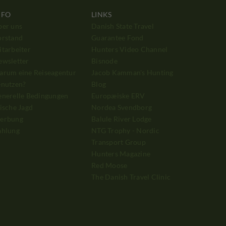
NFO
LINKS
ber uns
Danish State Travel
orstand
Guarantee Fond
tarbeiter
Hunters Video Channel
ewsletter
Bisnode
arum eine Reiseagentur
Jacob Kamman's Hunting
enutzen?
Blog
enerelle Bedingungen
Europæiske ERV
ische Jagd
Nordea Svendborg
erbung
Balule River Lodge
ahlung
NTG Trophy - Nordic
Transport Group
Hunters Magazine
Red Moose
The Danish Travel Clinic