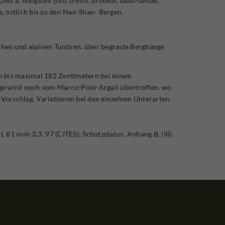
vis a. hodgsoni [syn. blythi, brookei, dalai-lamae,
, östlich bis zu den Nan-Shan- Bergen.
chen und alpinen Tundren, über begraste Berghänge
n bis maximal 182 Zentimetern bei einem
nge wird noch vom Marco-Polo-Argali übertroffen, wo
Vorschlag. Variationen bei den einzelnen Unterarten.
61 vom 3.3.´97 (CITES): Schutzstatus: Anhang B, (III).