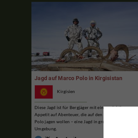
Jagd auf Marco Polo in Kirgisistan
Kirgisien
Diese Jagd ist für Bergjäger mit einem richtigen
Appetit auf Abenteuer, die auf den mächtigen Marc
Polo jagen wollen – eine Jagd in großartiges
Umgebung.