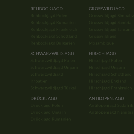
REHBOCKJAGD
GROSSWILDJAGD
Rehbockjagd Polen
Grosswildjagd Simbab
Rehbockjagd Rumänien
Grosswildjagd Sambia
Rehbockjagd Frankreich
Grosswildjagd Tansania
Rehbockjagd Schottland
Grosswildjagd
Rehbockjagd Bulgarien
Mosambique
SCHWARZWILDJAGD
HIRSCHJAGD
Schwarzwildjagd Polen
Hirschjagd Polen
Schwarzwildjagd Ungarn
Hirschjagd Ungarn
Schwarzwildjagd
Hirschjagd Schottland
Kroatien
Hirschjagd England
Schwarzwildjagd Türkei
Hirschjagd Frankreich
DRÜCKJAGD
ANTILOPENJAGD
Drückjagd Polen
Antilopenjagd Südafrik
Drückjagd Ungarn
Antilopenjagd Namibia
Drückjagd Rumänien