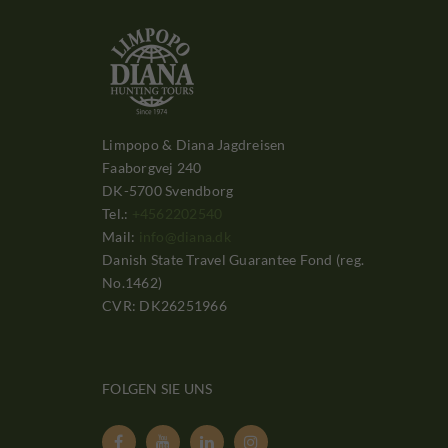
Limpopo & Diana Jagdreisen
Faaborgvej 240
DK-5700 Svendborg
Tel.:
+4562202540
Mail:
info@diana.dk
Danish State Travel Guarantee Fond (reg.
No.1462)
CVR: DK26251966
FOLGEN SIE UNS



