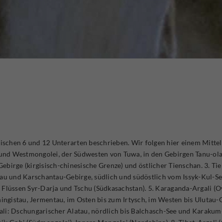
chen 6 und 12 Unterarten beschrieben. Wir folgen hier einem Mittelwe
- und Westmongolei, der Südwesten von Tuwa, in den Gebirgen Tanu-ola
Gebirge (kirgisisch-chinesische Grenze) und östlicher Tienschan. 3. Tie
tau und Karschantau-Gebirge, südlich und südöstlich vom Issyk-Kul-See
 Flüssen Syr-Darja und Tschu (Südkasachstan). 5. Karaganda-Argali (Ov
ingistau, Jermentau, im Osten bis zum Irtysch, im Westen bis Ulutau-Geb
i: Dschungarischer Alatau, nördlich bis Balchasch-See und Karakum