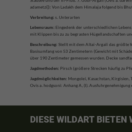
Stausee und der Ili-Fluß. 7. Gobi-Argali (Ovis a. darwi
adametzi]): Von Ladakh dem Himalaja folgend bis Bhut
Verbreitung:
s. Unterarten
Lebensraum:
Eingedenk der unterschiedlichen Lebensr
mit Klippen bis zu zu begrasten Hügellandschaften u
Beschreibung:
Stellt mit dem Altai-Argali das größt
Basisumfang von 53 Zentimetern (Gewicht mit Schädel
über 190 Zentimeter gemessen wurden. Decke sandfarb
Jagdmethoden:
Pirsch (größere Strecken häufig zu Pfe
Jagdmöglichkeiten:
Mongolei, Kasachstan, Kirgisien, 
Ovis a. hodgsoni: Anhang A, (I). Ausfuhrgenehmigung 
DIESE WILDART BIETEN