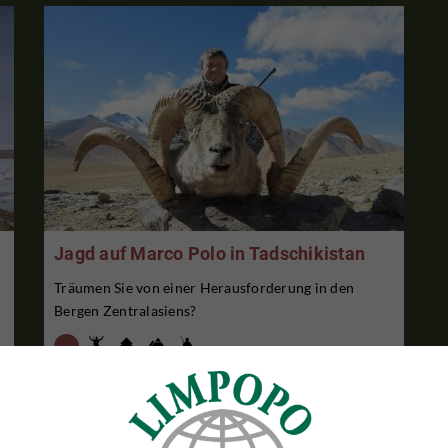
Jagd auf Marco Polo in Tadschikistan
Träumen Sie von einer Herausforderung in den
Bergen Zentralasiens?
o
7 TAGE JAGDAUFENTHALT
$45,000
Pro Person