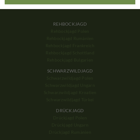
REHBOCKJAGD
Rehbockjagd Polen
Rehbockjagd Rumänien
Rehbockjagd Frankreich
Rehbockjagd Schottland
Rehbockjagd Bulgarien
SCHWARZWILDJAGD
Schwarzwildjagd Polen
Schwarzwildjagd Ungarn
Schwarzwildjagd Kroatien
Schwarzwildjagd Türkei
DRÜCKJAGD
Drückjagd Polen
Drückjagd Ungarn
Drückjagd Rumänien