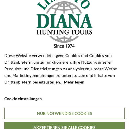
Anruf
Telefon:
+4562202540
Montag-Donnerstag: 9.00 – 16.00 Uhr
Freitag: 9.00 – 15.00 Uhr
Diese Website verwendet eigene Cookies und Cookies von
Drittanbietern, um zu funktionieren, Ihre Nutzung unserer
Rejsefordrag
Produkte und Dienstleistungen zu analysieren, unsere Werbe-
und Marketingbemühungen zu unterstützen und Inhalte von
Bestil et gratis rejseforedrag til eksempelvis din jagtforening.
Drittanbietern bereitzustellen.
Mehr lesen
Cookie einstellungen
Maßgeschneiderte Reise
Wenn Sie besondere Wünsche haben, können wir eine Jagdreise
NUR NOTWENDIGE COOKIES
nach Ihren Wünschen anpassen
AKZEPTIEREN SIE ALLE COOKIES