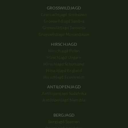
GROSSWILDJAGD
Grosswildjagd Simbabwe
Grosswildjagd Sambia
Grosswildjagd Tansania
Grosswildjagd Mosambique
HIRSCHJAGD
Hirschjagd Polen
Hirschjagd Ungarn
Hirschjagd Schottland
Hirschjagd England
Hirschjagd Frankreich
ANTILOPENJAGD
Antilopenjagd Südafrika
Antilopenjagd Namibia
BERGJAGD
Bergjagd Spanien