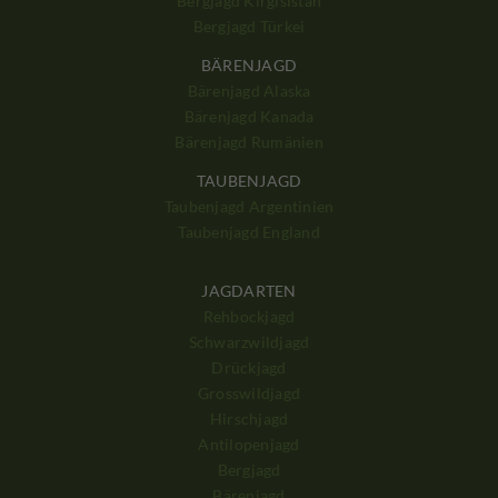
Bergjagd Kirgisistan
Bergjagd Türkei
BÄRENJAGD
Bärenjagd Alaska
Bärenjagd Kanada
Bärenjagd Rumänien
TAUBENJAGD
Taubenjagd Argentinien
Taubenjagd England
JAGDARTEN
Rehbockjagd
Schwarzwildjagd
Drückjagd
Grosswildjagd
Hirschjagd
Antilopenjagd
Bergjagd
Bärenjagd