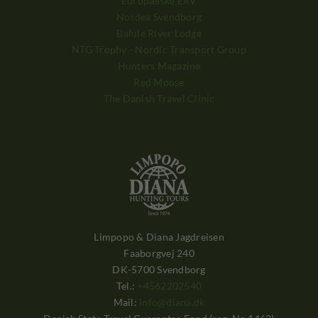
Europæiske ERV
Nordea Svendborg
Balule River Lodge
NTG Trophy - Nordic Transport Group
Hunters Magazine
Red Moose
The Danish Travel Clinic
Limpopo & Diana Jagdreisen
Faaborgvej 240
DK-5700 Svendborg
Tel.:
+4562202540
Mail:
info@diana.dk