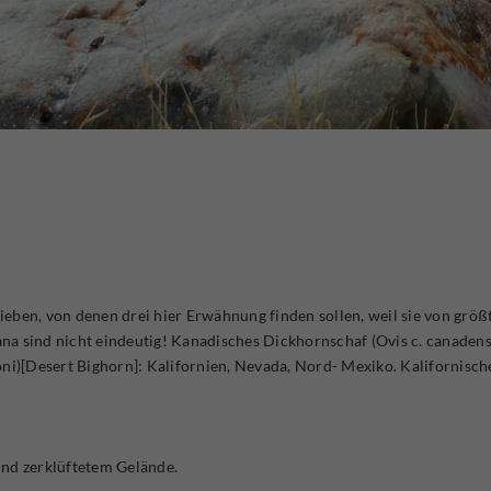
eben, von denen drei hier Erwähnung finden sollen, weil sie von größ
na sind nicht eindeutig! Kanadisches Dickhornschaf (Ovis c. canaden
ni)[Desert Bighorn]: Kalifornien, Nevada, Nord- Mexiko. Kalifornische
d zerklüftetem Gelände.