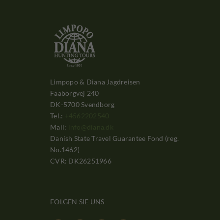
Limpopo & Diana Jagdreisen
Faaborgvej 240
DK-5700 Svendborg
Tel.:
+4562202540
Mail:
info@diana.dk
Danish State Travel Guarantee Fond (reg.
No.1462)
CVR: DK26251966
FOLGEN SIE UNS