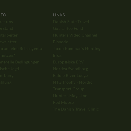
NFO
LINKS
ber uns
Danish State Travel
orstand
Guarantee Fond
tarbeiter
Hunters Video Channel
ewsletter
Bisnode
arum eine Reiseagentur
Jacob Kamman's Hunting
enutzen?
Blog
enerelle Bedingungen
Europæiske ERV
ische Jagd
Nordea Svendborg
erbung
Balule River Lodge
ahlung
NTG Trophy - Nordic
Transport Group
Hunters Magazine
Red Moose
The Danish Travel Clinic