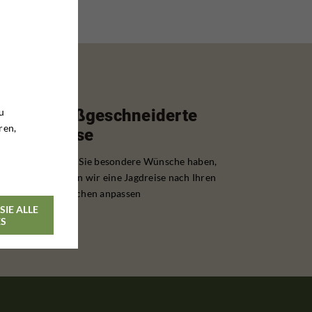
u
Maßgeschneiderte
ren,
Reise
Wenn Sie besondere Wünsche haben,
können wir eine Jagdreise nach Ihren
Wünschen anpassen
SIE ALLE
ES