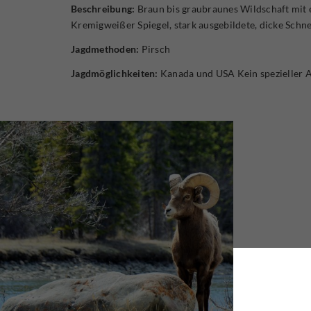
Beschreibung:
Braun bis graubraunes Wildschaft mit 
Kremigweißer Spiegel, stark ausgebildete, dicke Schn
Jagdmethoden:
Pirsch
Jagdmöglichkeiten:
Kanada und USA Kein spezieller A