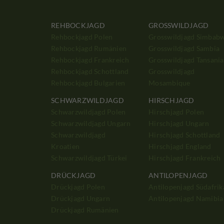
REHBOCKJAGD
GROSSWILDJAGD
Rehbockjagd Polen
Grosswildjagd Simbab
Rehbockjagd Rumänien
Grosswildjagd Sambia
Rehbockjagd Frankreich
Grosswildjagd Tansania
Rehbockjagd Schottland
Grosswildjagd
Rehbockjagd Bulgarien
Mosambique
SCHWARZWILDJAGD
HIRSCHJAGD
Schwarzwildjagd Polen
Hirschjagd Polen
Schwarzwildjagd Ungarn
Hirschjagd Ungarn
Schwarzwildjagd
Hirschjagd Schottland
Kroatien
Hirschjagd England
Schwarzwildjagd Türkei
Hirschjagd Frankreich
DRÜCKJAGD
ANTILOPENJAGD
Drückjagd Polen
Antilopenjagd Südafrik
Drückjagd Ungarn
Antilopenjagd Namibia
Drückjagd Rumänien