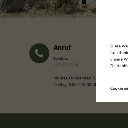
Diese Web
Anruf
funktioni
Telefon:
unsere W
+4562202540
Drittanbi
Montag-Donnerstag: 9.00 – 16.00 Uhr
Freitag: 9.00 – 15.00 Uhr
Cookie ei