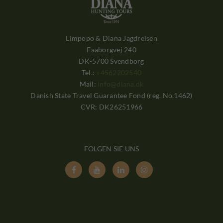
Limpopo & Diana Jagdreisen
Faaborgvej 240
DK-5700 Svendborg
Tel.:
+4562202540
Mail:
info@diana.dk
Danish State Travel Guarantee Fond (reg. No.1462)
CVR: DK26251966
FOLGEN SIE UNS



