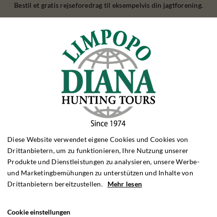
Bestil et gratis rejseforedrag til eksempelvis din jagtforening.
Maßgeschneiderte Reise
Wenn Sie besondere Wünsche haben, können wir eine Jagdreise
nach Ihren Wünschen anpassen
REHBOCKJAGD
Diese Website verwendet eigene Cookies und Cookies von
Rehbockjagd Polen
Drittanbietern, um zu funktionieren, Ihre Nutzung unserer
Rehbockjagd Rumänien
Produkte und Dienstleistungen zu analysieren, unsere Werbe-
Rehbockjagd Frankreich
und Marketingbemühungen zu unterstützen und Inhalte von
Rehbockjagd Schottland
Drittanbietern bereitzustellen.
Mehr lesen
Rehbockjagd Bulgarien
SCHWARZWILDJAGD
Cookie einstellungen
Schwarzwildjagd Polen