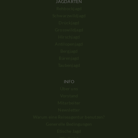
JAGDARTEN
Rehbockjagd
Schwarzwildjagd
Drückjagd
Grosswildjagd
Hirschjagd
Antilopenjagd
Bergjagd
Bärenjagd
Taubenjagd
INFO
Über uns
Vorstand
Mitarbeiter
Newsletter
Warum eine Reiseagentur benutzen?
Generelle Bedingungen
Etische Jagd