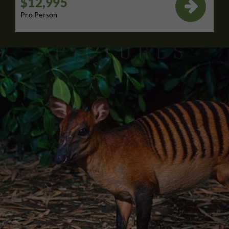
$12,995

Pro Person