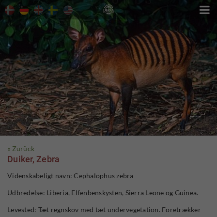

« Zurück
Duiker, Zebra
Videnskabeligt navn: Cephalophus zebra
Udbredelse: Liberia, Elfenbenskysten, Sierra Leone og Guinea.
Levested: Tæt regnskov med tæt undervegetation. Foretrækker