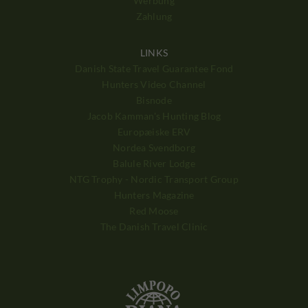
Werbung
Zahlung
LINKS
Danish State Travel Guarantee Fond
Hunters Video Channel
Bisnode
Jacob Kamman's Hunting Blog
Europæiske ERV
Nordea Svendborg
Balule River Lodge
NTG Trophy - Nordic Transport Group
Hunters Magazine
Red Moose
The Danish Travel Clinic