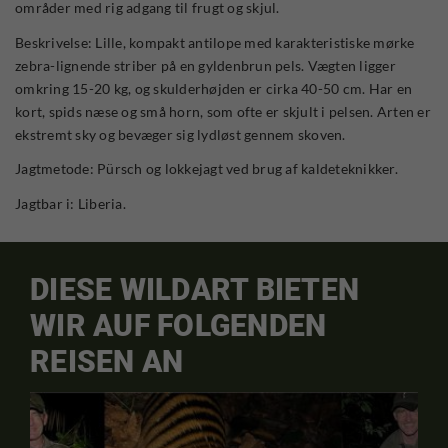
områder med rig adgang til frugt og skjul.
Beskrivelse: Lille, kompakt antilope med karakteristiske mørke
zebra-lignende striber på en gyldenbrun pels. Vægten ligger
omkring 15-20 kg, og skulderhøjden er cirka 40-50 cm. Har en
kort, spids næse og små horn, som ofte er skjult i pelsen. Arten er
ekstremt sky og bevæger sig lydløst gennem skoven.
Jagtmetode: Pürsch og lokkejagt ved brug af kaldeteknikker.
Jagtbar i: Liberia.
DIESE WILDART BIETEN
WIR AUF FOLGENDEN
REISEN AN