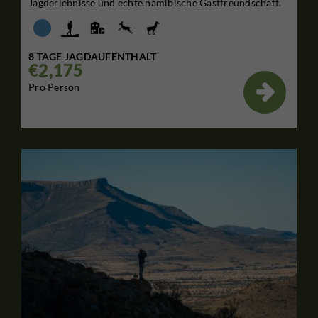
Jagderlebnisse und echte namibische Gastfreundschaft.
8 TAGE JAGDAUFENTHALT
€2,175

Pro Person