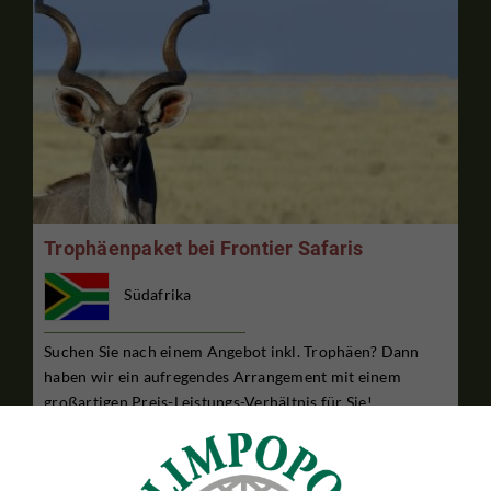
Trophäenpaket bei Frontier Safaris
Südafrika
Suchen Sie nach einem Angebot inkl. Trophäen? Dann
haben wir ein aufregendes Arrangement mit einem
großartigen Preis-Leistungs-Verhältnis für Sie!
11 TAGE JAGDAUFENTHALT