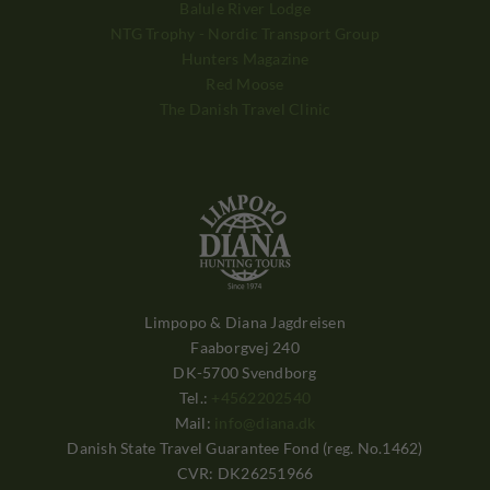
Balule River Lodge
NTG Trophy - Nordic Transport Group
Hunters Magazine
Red Moose
The Danish Travel Clinic
Limpopo & Diana Jagdreisen
Faaborgvej 240
DK-5700 Svendborg
Tel.:
+4562202540
Mail:
info@diana.dk
Danish State Travel Guarantee Fond (reg. No.1462)
CVR: DK26251966