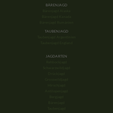
BÄRENJAGD
Bärenjagd Alaska
Bärenjagd Kanada
Bärenjagd Rumänien
TAUBENJAGD
Taubenjagd Argentinien
Taubenjagd England
JAGDARTEN
Rehbockjagd
Schwarzwildjagd
Drückjagd
Grosswildjagd
Hirschjagd
Antilopenjagd
Bergjagd
Bärenjagd
Taubenjagd