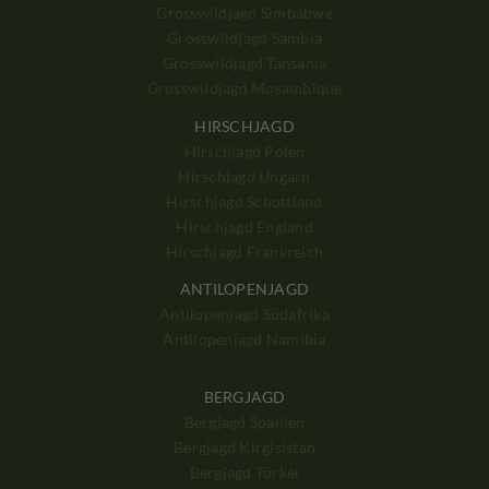
Grosswildjagd Simbabwe
Grosswildjagd Sambia
Grosswildjagd Tansania
Grosswildjagd Mosambique
HIRSCHJAGD
Hirschjagd Polen
Hirschjagd Ungarn
Hirschjagd Schottland
Hirschjagd England
Hirschjagd Frankreich
ANTILOPENJAGD
Antilopenjagd Südafrika
Antilopenjagd Namibia
BERGJAGD
Bergjagd Spanien
Bergjagd Kirgisistan
Bergjagd Türkei