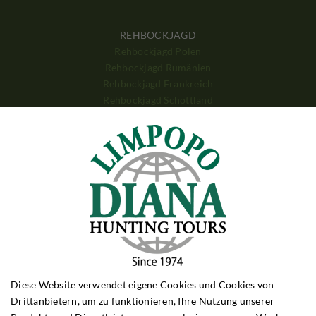
REHBOCKJAGD
Rehbockjagd Polen
Rehbockjagd Rumänien
Rehbockjagd Frankreich
Rehbockjagd Schottland
Rehbockjagd Bulgarien
SCHWARZWILDJAGD
Schwarzwildjagd Polen
Schwarzwildjagd Ungarn
Schwarzwildjagd Kroatien
Schwarzwildjagd Türkei
DRÜCKJAGD
Drückjagd Polen
Drückjagd Ungarn
Drückjagd Rumänien
Diese Website verwendet eigene Cookies und Cookies von
Drittanbietern, um zu funktionieren, Ihre Nutzung unserer