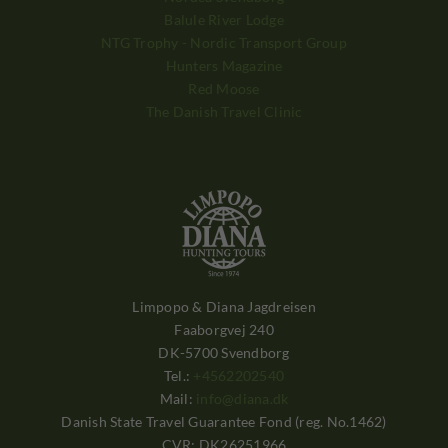
Balule River Lodge
NTG Trophy - Nordic Transport Group
Hunters Magazine
Red Moose
The Danish Travel Clinic
Limpopo & Diana Jagdreisen
Faaborgvej 240
DK-5700 Svendborg
Tel.:
+4562202540
Mail:
info@diana.dk
Danish State Travel Guarantee Fond (reg. No.1462)
CVR: DK26251966