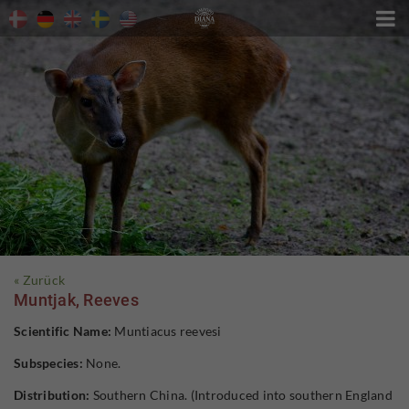

« Zurück
Muntjak, Reeves
Scientific Name:
Muntiacus reevesi
Subspecies:
None.
Distribution:
Southern China. (Introduced into southern England