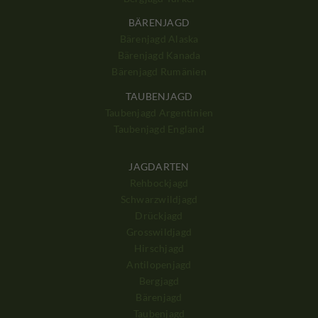
BÄRENJAGD
Bärenjagd Alaska
Bärenjagd Kanada
Bärenjagd Rumänien
TAUBENJAGD
Taubenjagd Argentinien
Taubenjagd England
JAGDARTEN
Rehbockjagd
Schwarzwildjagd
Drückjagd
Grosswildjagd
Hirschjagd
Antilopenjagd
Bergjagd
Bärenjagd
Taubenjagd