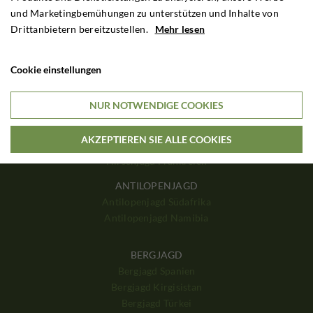
Grosswildjagd Simbabwe
und Marketingbemühungen zu unterstützen und Inhalte von
Grosswildjagd Sambia
Drittanbietern bereitzustellen.
Mehr lesen
Grosswildjagd Tansania
Grosswildjagd Mosambique
Cookie einstellungen
HIRSCHJAGD
Hirschjagd Polen
NUR NOTWENDIGE COOKIES
Hirschjagd Ungarn
Hirschjagd Schottland
AKZEPTIEREN SIE ALLE COOKIES
Hirschjagd England
Hirschjagd Frankreich
ANTILOPENJAGD
Antilopenjagd Südafrika
Antilopenjagd Namibia
BERGJAGD
Bergjagd Spanien
Bergjagd Kirgisistan
Bergjagd Türkei