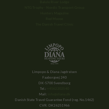
Balule River Lodge
NTG Trophy - Nordic Transport Group
Hunters Magazine
Red Moose
The Danish Travel Clinic
Limpopo & Diana Jagdreisen
Faaborgvej 240
DK-5700 Svendborg
Tel.:
+4562202540
Mail:
info@diana.dk
Danish State Travel Guarantee Fond (reg. No.1462)
CVR: DK26251966