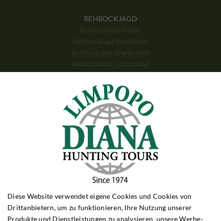
REHBOCKJAGD
Rehbockjagd Polen
Rehbockjagd Rumänien
Rehbockjagd Frankreich
Rehbockjagd Schottland
Rehbockjagd Bulgarien
SCHWARZWILDJAGD
Schwarzwildjagd Polen
Schwarzwildjagd Ungarn
Schwarzwildjagd Kroatien
Schwarzwildjagd Türkei
DRÜCKJAGD
Drückjagd Polen
Drückjagd Ungarn
Drückjagd Rumänien
Diese Website verwendet eigene Cookies und Cookies von
Drittanbietern, um zu funktionieren, Ihre Nutzung unserer
GROSSWILDJAGD
Produkte und Dienstleistungen zu analysieren, unsere Werbe-