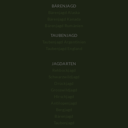
BÄRENJAGD
Bärenjagd Alaska
Bärenjagd Kanada
Bärenjagd Rumänien
TAUBENJAGD
Taubenjagd Argentinien
Taubenjagd England
JAGDARTEN
Rehbockjagd
Schwarzwildjagd
Drückjagd
Grosswildjagd
Hirschjagd
Antilopenjagd
Bergjagd
Bärenjagd
Taubenjagd