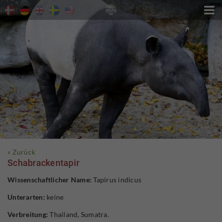

« Zurück
Schabrackentapir
Wissenschaftlicher Name:
Tapirus indicus
Unterarten:
keine
Verbreitung:
Thailand, Sumatra.