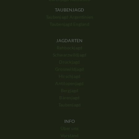
TAUBENJAGD
Taubenjagd Argentinien
Taubenjagd England
JAGDARTEN
Rehbockjagd
Schwarzwildjagd
Drückjagd
Grosswildjagd
Hirschjagd
Antilopenjagd
Bergjagd
Bärenjagd
Taubenjagd
INFO
Über uns
Vorstand