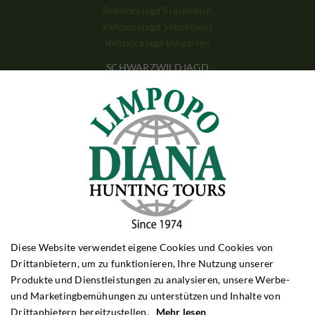
Rehbockjagd Frankreich
Rehbockjagd Schottland
Rehbockjagd Bulgarien
SCHWARZWILDJAGD
Schwarzwildjagd Polen
Schwarzwildjagd Ungarn
Schwarzwildjagd Kroatien
Schwarzwildjagd Türkei
DRÜCKJAGD
Drückjagd Polen
Drückjagd Ungarn
Drückjagd Rumänien
GROSSWILDJAGD
Diese Website verwendet eigene Cookies und Cookies von
Grosswildjagd Simbabwe
Drittanbietern, um zu funktionieren, Ihre Nutzung unserer
Grosswildjagd Sambia
Produkte und Dienstleistungen zu analysieren, unsere Werbe-
Grosswildjagd Tansania
und Marketingbemühungen zu unterstützen und Inhalte von
Grosswildjagd Mosambique
Drittanbietern bereitzustellen.
Mehr lesen