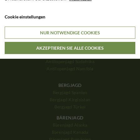
HIRSCHJAGD
Hirschjagd Polen
Cookie einstellungen
Hirschjagd Ungarn
Hirschjagd Schottland
NUR NOTWENDIGE COOKIES
Hirschjagd England
Hirschjagd Frankreich
AKZEPTIEREN SIE ALLE COOKIES
ANTILOPENJAGD
Antilopenjagd Südafrika
Antilopenjagd Namibia
BERGJAGD
Bergjagd Spanien
Bergjagd Kirgisistan
Bergjagd Türkei
BÄRENJAGD
Bärenjagd Alaska
Bärenjagd Kanada
Bärenjagd Rumänien