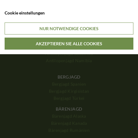
HIRSCHJAGD
Hirschjagd Polen
Cookie einstellungen
Hirschjagd Ungarn
Hirschjagd Schottland
Hirschjagd England
NUR NOTWENDIGE COOKIES
Hirschjagd Frankreich
AKZEPTIEREN SIE ALLE COOKIES
ANTILOPENJAGD
Antilopenjagd Südafrika
Antilopenjagd Namibia
BERGJAGD
Bergjagd Spanien
Bergjagd Kirgisistan
Bergjagd Türkei
BÄRENJAGD
Bärenjagd Alaska
Bärenjagd Kanada
Bärenjagd Rumänien