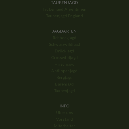
TAUBENJAGD
Taubenjagd Argentinien
Taubenjagd England
JAGDARTEN
Rehbockjagd
Schwarzwildjagd
Drückjagd
Grosswildjagd
Hirschjagd
Antilopenjagd
Bergjagd
Bärenjagd
Taubenjagd
INFO
Über uns
Vorstand
Mitarbeiter