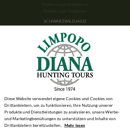
Rehbockjagd Schottland
Rehbockjagd Bulgarien
SCHWARZWILDJAGD
Schwarzwildjagd Polen
Schwarzwildjagd Ungarn
Schwarzwildjagd Kroatien
Schwarzwildjagd Türkei
DRÜCKJAGD
Drückjagd Polen
Drückjagd Ungarn
Drückjagd Rumänien
GROSSWILDJAGD
Diese Website verwendet eigene Cookies und Cookies von
Grosswildjagd Simbabwe
Drittanbietern, um zu funktionieren, Ihre Nutzung unserer
Grosswildjagd Sambia
Produkte und Dienstleistungen zu analysieren, unsere Werbe-
Grosswildjagd Tansania
und Marketingbemühungen zu unterstützen und Inhalte von
Grosswildjagd Mosambique
Drittanbietern bereitzustellen.
Mehr lesen