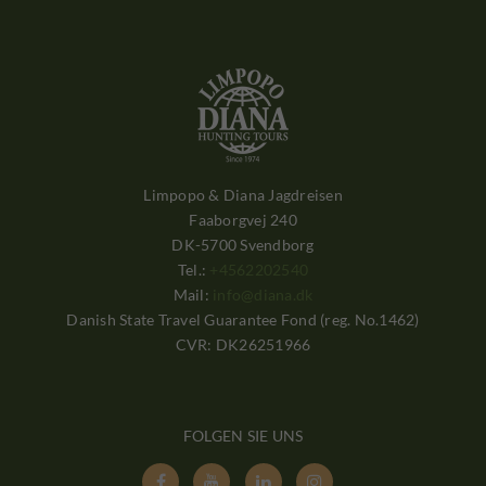
Limpopo & Diana Jagdreisen
Faaborgvej 240
DK-5700 Svendborg
Tel.:
+4562202540
Mail:
info@diana.dk
Danish State Travel Guarantee Fond (reg. No.1462)
CVR: DK26251966
FOLGEN SIE UNS



