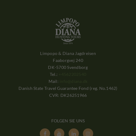
Limpopo & Diana Jagdreisen
Faaborgvej 240
DK-5700 Svendborg
Tel.:
+4562202540
Mail:
info@diana.dk
Danish State Travel Guarantee Fond (reg. No.1462)
CVR: DK26251966
FOLGEN SIE UNS



