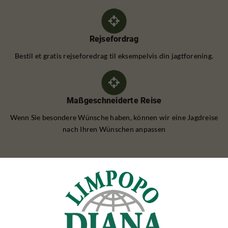
Rejsefordrag
Bestil et gratis rejseforedrag til eksempelvis din jagtforening.
Maßgeschneiderte Reise
Wenn Sie besondere Wünsche haben, können wir eine Jagdreise
nach Ihren Wünschen anpassen
REHBOCKJAGD
Rehbockjagd Polen
Rehbockjagd Rumänien
Rehbockjagd Frankreich