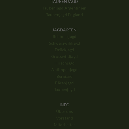
TAUBENJAGD
Taubenjagd Argentinien
Taubenjagd England
JAGDARTEN
Rehbockjagd
Schwarzwildjagd
Drückjagd
Grosswildjagd
Hirschjagd
Antilopenjagd
Bergjagd
Bärenjagd
Taubenjagd
INFO
Über uns
Vorstand
Mitarbeiter