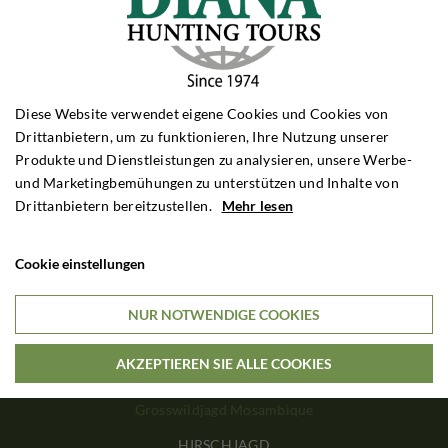
Rehbockjagd Schottland
Rehbockjagd Bulgarien
SCHWARZWILDJAGD
Schwarzwildjagd Polen
Diese Website verwendet eigene Cookies und Cookies von
Schwarzwildjagd Ungarn
Drittanbietern, um zu funktionieren, Ihre Nutzung unserer
Schwarzwildjagd Kroatien
Produkte und Dienstleistungen zu analysieren, unsere Werbe-
Schwarzwildjagd Türkei
und Marketingbemühungen zu unterstützen und Inhalte von
DRÜCKJAGD
Drittanbietern bereitzustellen.
Mehr lesen
Drückjagd Polen
Drückjagd Ungarn
Cookie einstellungen
Drückjagd Rumänien
NUR NOTWENDIGE COOKIES
GROSSWILDJAGD
Grosswildjagd Simbabwe
Grosswildjagd Sambia
AKZEPTIEREN SIE ALLE COOKIES
Grosswildjagd Tansania
Grosswildjagd Mosambique
HIRSCHJAGD