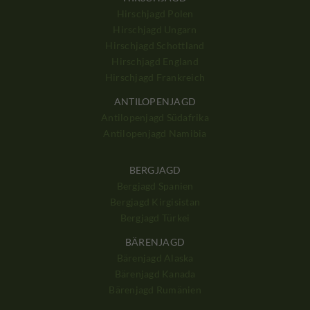
Hirschjagd Polen
Hirschjagd Ungarn
Hirschjagd Schottland
Hirschjagd England
Hirschjagd Frankreich
ANTILOPENJAGD
Antilopenjagd Südafrika
Antilopenjagd Namibia
BERGJAGD
Bergjagd Spanien
Bergjagd Kirgisistan
Bergjagd Türkei
BÄRENJAGD
Bärenjagd Alaska
Bärenjagd Kanada
Bärenjagd Rumänien