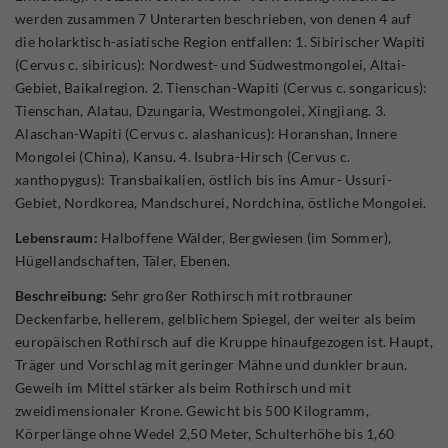
werden zusammen 7 Unterarten beschrieben, von denen 4 auf
die holarktisch-asiatische Region entfallen: 1. Sibirischer Wapiti
(Cervus c. sibiricus): Nordwest- und Südwestmongolei, Altai-
Gebiet, Baikalregion. 2. Tienschan-Wapiti (Cervus c. songaricus):
Tienschan, Alatau, Dzungaria, Westmongolei, Xingjiang. 3.
Alaschan-Wapiti (Cervus c. alashanicus): Horanshan, Innere
Mongolei (China), Kansu. 4. Isubra-Hirsch (Cervus c.
xanthopygus): Transbaikalien, östlich bis ins Amur- Ussuri-
Gebiet, Nordkorea, Mandschurei, Nordchina, östliche Mongolei.
Lebensraum:
Halboffene Wälder, Bergwiesen (im Sommer),
Hügellandschaften, Täler, Ebenen.
Beschreibung:
Sehr großer Rothirsch mit rotbrauner
Deckenfarbe, hellerem, gelblichem Spiegel, der weiter als beim
europäischen Rothirsch auf die Kruppe hinaufgezogen ist. Haupt,
Träger und Vorschlag mit geringer Mähne und dunkler braun.
Geweih im Mittel stärker als beim Rothirsch und mit
zweidimensionaler Krone. Gewicht bis 500 Kilogramm,
Körperlänge ohne Wedel 2,50 Meter, Schulterhöhe bis 1,60