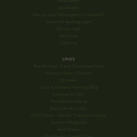
Mitarbeiter
Newsletter
Warum eine Reiseagentur benutzen?
Generelle Bedingungen
Etische Jagd
Werbung
Zahlung
LINKS
Danish State Travel Guarantee Fond
Hunters Video Channel
Bisnode
Jacob Kamman's Hunting Blog
Europæiske ERV
Nordea Svendborg
Balule River Lodge
NTG Trophy - Nordic Transport Group
Hunters Magazine
Red Moose
The Danish Travel Clinic