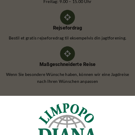
Freitag: 9.00 – 15.00 Uhr
Rejsefordrag
Bestil et gratis rejseforedrag til eksempelvis din jagtforening.
Maßgeschneiderte Reise
Wenn Sie besondere Wünsche haben, können wir eine Jagdreise
nach Ihren Wünschen anpassen
REHBOCKJAGD
Rehbockjagd Polen
Rehbockjagd Rumänien