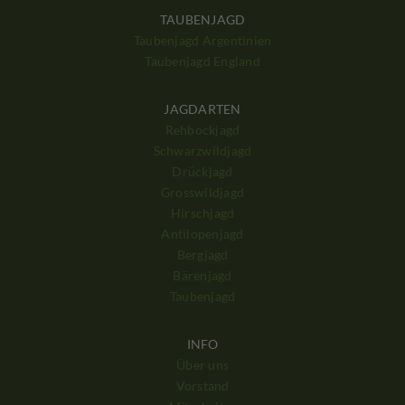
TAUBENJAGD
Taubenjagd Argentinien
Taubenjagd England
JAGDARTEN
Rehbockjagd
Schwarzwildjagd
Drückjagd
Grosswildjagd
Hirschjagd
Antilopenjagd
Bergjagd
Bärenjagd
Taubenjagd
INFO
Über uns
Vorstand