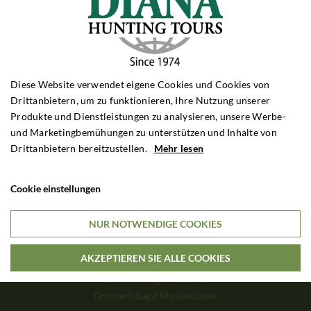
Rehbockjagd Frankreich
Rehbockjagd Schottland
Rehbockjagd Bulgarien
SCHWARZWILDJAGD
Schwarzwildjagd Polen
Diese Website verwendet eigene Cookies und Cookies von
Schwarzwildjagd Ungarn
Drittanbietern, um zu funktionieren, Ihre Nutzung unserer
Schwarzwildjagd Kroatien
Produkte und Dienstleistungen zu analysieren, unsere Werbe-
Schwarzwildjagd Türkei
und Marketingbemühungen zu unterstützen und Inhalte von
DRÜCKJAGD
Drittanbietern bereitzustellen.
Mehr lesen
Drückjagd Polen
Drückjagd Ungarn
Cookie einstellungen
Drückjagd Rumänien
NUR NOTWENDIGE COOKIES
GROSSWILDJAGD
Grosswildjagd Simbabwe
AKZEPTIEREN SIE ALLE COOKIES
Grosswildjagd Sambia
Grosswildjagd Tansania
Grosswildjagd Mosambique