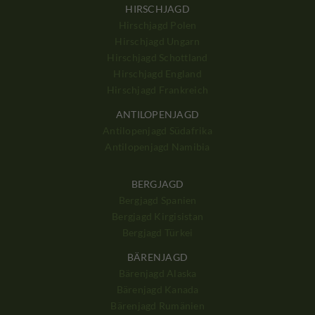
HIRSCHJAGD
Hirschjagd Polen
Hirschjagd Ungarn
Hirschjagd Schottland
Hirschjagd England
Hirschjagd Frankreich
ANTILOPENJAGD
Antilopenjagd Südafrika
Antilopenjagd Namibia
BERGJAGD
Bergjagd Spanien
Bergjagd Kirgisistan
Bergjagd Türkei
BÄRENJAGD
Bärenjagd Alaska
Bärenjagd Kanada
Bärenjagd Rumänien