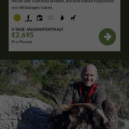
Molat und Tramerka erleben, die eine starke Population
von Wildziegen haben.
4 TAGE JAGDAUFENTHALT
€2,695

Pro Person