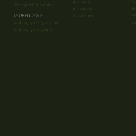
Bergjagd
G
Bärenjagd Rumänien
Bärenjagd
Et
Taubenjagd
W
TAUBENJAGD
Z
Taubenjagd Argentinien
Taubenjagd England
a