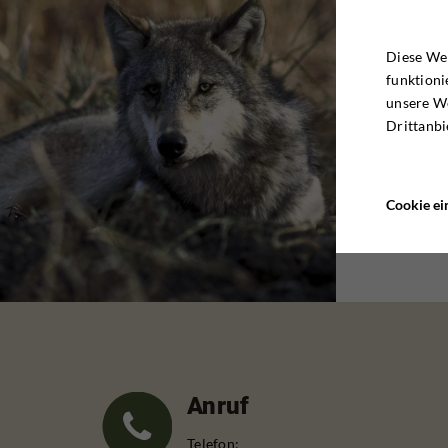
Diese Web
funktioni
unsere W
Drittanbi
Cookie ei
Anruf
Telefon: