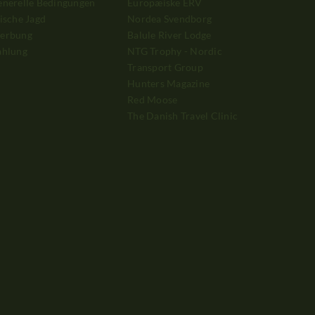
enerelle Bedingungen
Europæiske ERV
ische Jagd
Nordea Svendborg
erbung
Balule River Lodge
ahlung
NTG Trophy - Nordic
Transport Group
Hunters Magazine
Red Moose
The Danish Travel Clinic