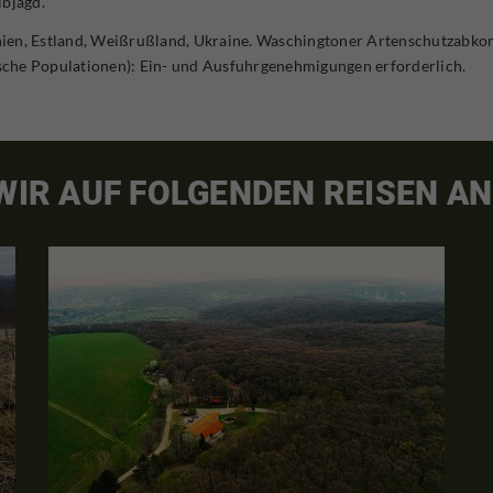
ibjagd.
ien, Estland, Weißrußland, Ukraine. Waschingtoner Artenschutzabko
sche Populationen): Ein- und Ausfuhrgenehmigungen erforderlich.
 WIR AUF FOLGENDEN REISEN AN