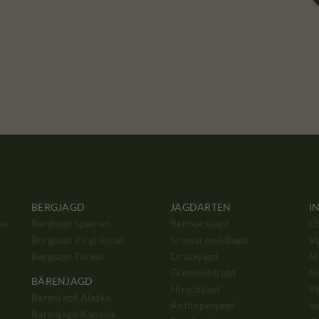
BERGJAGD
JAGDARTEN
I
we
Bergjagd Spanien
Rehbockjagd
Ü
Bergjagd Kirgisistan
Schwarzwildjagd
V
Bergjagd Türkei
Drückjagd
Mi
Grosswildjagd
N
BÄRENJAGD
Hirschjagd
W
Bärenjagd Alaska
Antilopenjagd
b
Bärenjagd Kanada