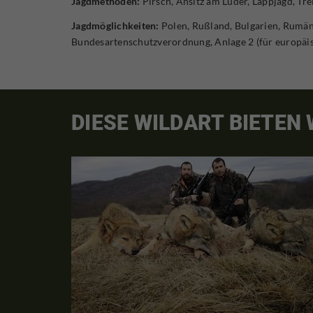
Jagdmethoden:
Pirsch, Ansitz am Luder, Lappjagd, Tre
Jagdmöglichkeiten:
Polen, Rußland, Bulgarien, Rumän
Bundesartenschutzverordnung, Anlage 2 (für europäi
DIESE WILDART BIETEN