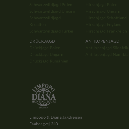
Schwarzwildjagd Polen
Hirschjagd Polen
Schwarzwildjagd Ungarn
Hirschjagd Ungarn
Schwarzwildjagd
Hirschjagd Schottland
Kroatien
Hirschjagd England
Schwarzwildjagd Türkei
Hirschjagd Frankreich
DRÜCKJAGD
ANTILOPENJAGD
Drückjagd Polen
Antilopenjagd Südafrik
Drückjagd Ungarn
Antilopenjagd Namibia
Drückjagd Rumänien
Limpopo & Diana Jagdreisen
Faaborgvej 240