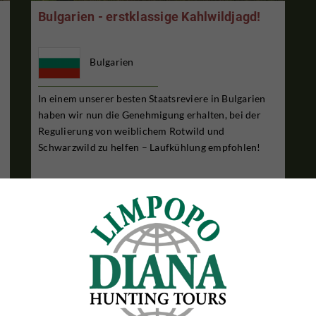
Bulgarien - erstklassige Kahlwildjagd!
Bulgarien
In einem unserer besten Staatsreviere in Bulgarien
haben wir nun die Genehmigung erhalten, bei der
Regulierung von weiblichem Rotwild und
Schwarzwild zu helfen – Laufkühlung empfohlen!
5 TAGE JAGDAUFENTHALT
€1,695

Pro Person