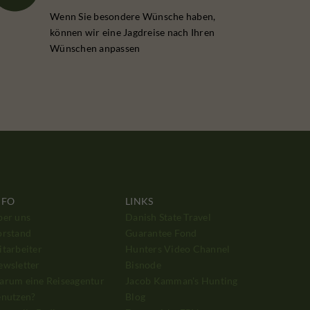
Wenn Sie besondere Wünsche haben,
können wir eine Jagdreise nach Ihren
Wünschen anpassen
NFO
LINKS
ber uns
Danish State Travel
orstand
Guarantee Fond
tarbeiter
Hunters Video Channel
ewsletter
Bisnode
arum eine Reiseagentur
Jacob Kamman's Hunting
enutzen?
Blog