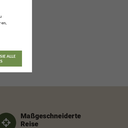
u
ren,
SIE ALLE
ES
Maßgeschneiderte
Reise