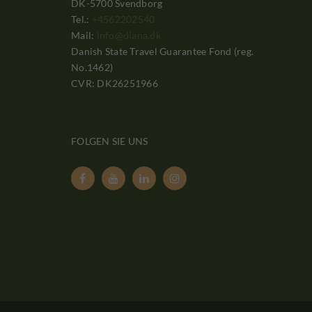
DK-5700 Svendborg
Tel.:
+4562202540
Mail:
info@diana.dk
Danish State Travel Guarantee Fond (reg.
No.1462)
CVR: DK26251966
FOLGEN SIE UNS



