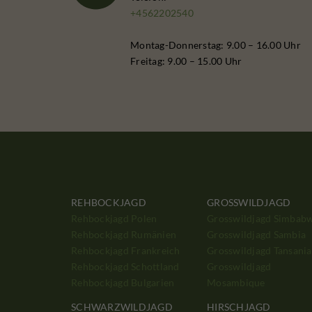
+4562202540
Montag-Donnerstag: 9.00 – 16.00 Uhr
Freitag: 9.00 – 15.00 Uhr
REHBOCKJAGD
GROSSWILDJAGD
Rehbockjagd Polen
Grosswildjagd Simbab
Rehbockjagd Rumänien
Grosswildjagd Sambia
Rehbockjagd Frankreich
Grosswildjagd Tansania
Rehbockjagd Schottland
Grosswildjagd
Rehbockjagd Bulgarien
Mosambique
SCHWARZWILDJAGD
HIRSCHJAGD