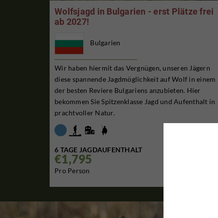
Wolfsjagd in Bulgarien - erst Plätze frei
ab 2027!
Bulgarien
Wir haben hiermit das Vergnügen, unseren Jägern
diese spannende Jagdmöglichkeit auf Wolf in einem
der besten Reviere Bulgariens anzubieten. Hier
bekommen Sie Spitzenklasse Jagd und Aufenthalt in
prachtvoller Natur.
6 TAGE JAGDAUFENTHALT
€1,795

Pro Person