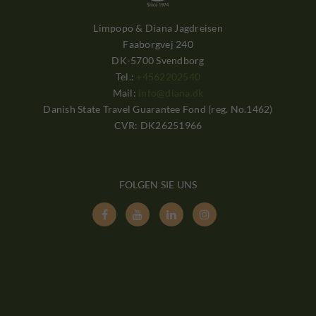
Limpopo & Diana Jagdreisen
Faaborgvej 240
DK-5700 Svendborg
Tel.:
+4562202540
Mail:
info@diana.dk
Danish State Travel Guarantee Fond (reg. No.1462)
CVR: DK26251966
FOLGEN SIE UNS



