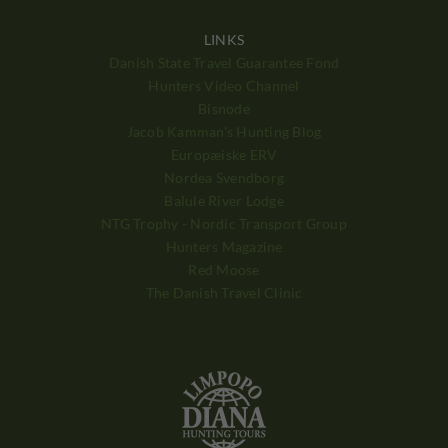
LINKS
Danish State Travel Guarantee Fond
Hunters Video Channel
Bisnode
Jacob Kamman's Hunting Blog
Europæiske ERV
Nordea Svendborg
Balule River Lodge
NTG Trophy - Nordic Transport Group
Hunters Magazine
Red Moose
The Danish Travel Clinic