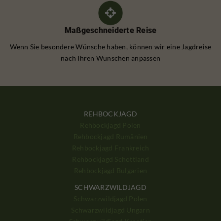
Maßgeschneiderte Reise
Wenn Sie besondere Wünsche haben, können wir eine Jagdreise
nach Ihren Wünschen anpassen
REHBOCKJAGD
Rehbockjagd Polen
Rehbockjagd Rumänien
Rehbockjagd Frankreich
Rehbockjagd Schottland
Rehbockjagd Bulgarien
SCHWARZWILDJAGD
Schwarzwildjagd Polen
Schwarzwildjagd Ungarn