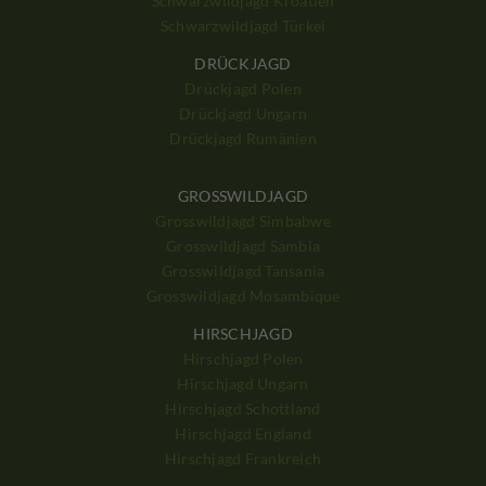
Schwarzwildjagd Kroatien
Schwarzwildjagd Türkei
DRÜCKJAGD
Drückjagd Polen
Drückjagd Ungarn
Drückjagd Rumänien
GROSSWILDJAGD
Grosswildjagd Simbabwe
Grosswildjagd Sambia
Grosswildjagd Tansania
Grosswildjagd Mosambique
HIRSCHJAGD
Hirschjagd Polen
Hirschjagd Ungarn
Hirschjagd Schottland
Hirschjagd England
Hirschjagd Frankreich