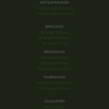
ANTILOPENJAGD
Antilopenjagd Südafrika
Antilopenjagd Namibia
BERGJAGD
Bergjagd Spanien
Bergjagd Kirgisistan
Bergjagd Türkei
BÄRENJAGD
Bärenjagd Alaska
Bärenjagd Kanada
Bärenjagd Rumänien
TAUBENJAGD
Taubenjagd Argentinien
Taubenjagd England
JAGDARTEN
Rehbockjagd