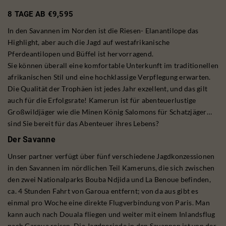
8 TAGE AB €9,595
In den Savannen im Norden ist die Riesen- Elanantilope das
Highlight, aber auch die Jagd auf westafrikanische
Pferdeantilopen und Büffel ist hervorragend.
Sie können überall eine komfortable Unterkunft im traditionellen
afrikanischen Stil und eine hochklassige Verpflegung erwarten.
Die Qualität der Trophäen ist jedes Jahr exzellent, und das gilt
auch für die Erfolgsrate! Kamerun ist für abenteuerlustige
Großwildjäger wie die Minen König Salomons für Schatzjäger…
sind Sie bereit für das Abenteuer ihres Lebens?
Der Savanne
Unser partner verfügt über fünf verschiedene Jagdkonzessionen
in den Savannen im nördlichen Teil Kameruns, die sich zwischen
den zwei Nationalparks Bouba Ndjida und La Benoue befinden,
ca. 4 Stunden Fahrt von Garoua entfernt; von da aus gibt es
einmal pro Woche eine direkte Flugverbindung von Paris. Man
kann auch nach Douala fliegen und weiter mit einem Inlandsflug
nach Garoua reisen. Die Jagdperiode in den Savannen ist von der