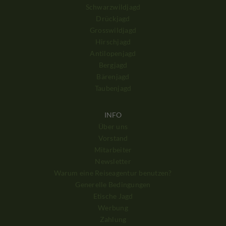
Schwarzwildjagd
Drückjagd
Grosswildjagd
Hirschjagd
Antilopenjagd
Bergjagd
Bärenjagd
Taubenjagd
INFO
Über uns
Vorstand
Mitarbeiter
Newsletter
Warum eine Reiseagentur benutzen?
Generelle Bedingungen
Etische Jagd
Werbung
Zahlung