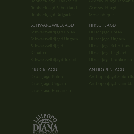
Rehbockjagd Frankreich
Grosswildjagd Tansania
Rehbockjagd Schottland
Grosswildjagd
Rehbockjagd Bulgarien
Mosambique
SCHWARZWILDJAGD
HIRSCHJAGD
Schwarzwildjagd Polen
Hirschjagd Polen
Schwarzwildjagd Ungarn
Hirschjagd Ungarn
Schwarzwildjagd
Hirschjagd Schottland
Kroatien
Hirschjagd England
Schwarzwildjagd Türkei
Hirschjagd Frankreich
DRÜCKJAGD
ANTILOPENJAGD
Drückjagd Polen
Antilopenjagd Südafrik
Drückjagd Ungarn
Antilopenjagd Namibia
Drückjagd Rumänien