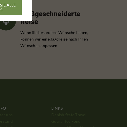
SIE ALLE
ES
Maßgeschneiderte
Reise
Wenn Sie besondere Wünsche haben,
können wir eine Jagdreise nach Ihren
Wünschen anpassen
NFO
LINKS
ber uns
Danish State Travel
orstand
Guarantee Fond