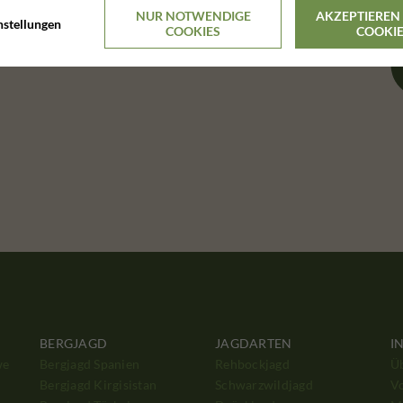
NUR NOTWENDIGE
AKZEPTIEREN 
nstellungen
COOKIES
COOKI
BERGJAGD
JAGDARTEN
I
we
Bergjagd Spanien
Rehbockjagd
Ü
Bergjagd Kirgisistan
Schwarzwildjagd
V