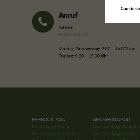
Cookie ei
Anruf
Telefon:
+4562202540
Montag-Donnerstag: 9.00 – 16.00 Uhr
Freitag: 9.00 – 15.00 Uhr
REHBOCKJAGD
GROSSWILDJAGD
Rehbockjagd Polen
Grosswildjagd Simbab
Rehbockjagd Rumänien
Grosswildjagd Sambia