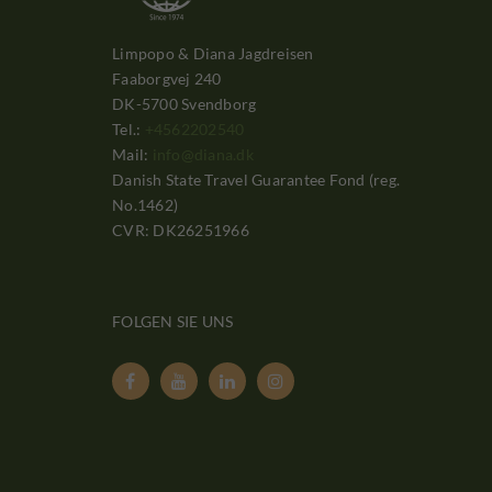
Limpopo & Diana Jagdreisen
Faaborgvej 240
DK-5700 Svendborg
Tel.:
+4562202540
Mail:
info@diana.dk
Danish State Travel Guarantee Fond (reg.
No.1462)
CVR: DK26251966
FOLGEN SIE UNS



