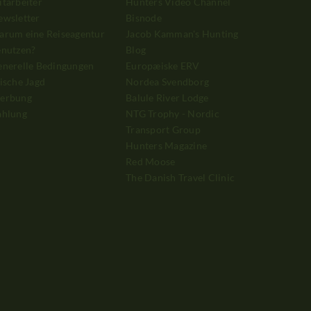
tarbeiter
Hunters Video Channel
ewsletter
Bisnode
arum eine Reiseagentur
Jacob Kamman's Hunting
enutzen?
Blog
enerelle Bedingungen
Europæiske ERV
ische Jagd
Nordea Svendborg
erbung
Balule River Lodge
ahlung
NTG Trophy - Nordic
Transport Group
Hunters Magazine
Red Moose
The Danish Travel Clinic