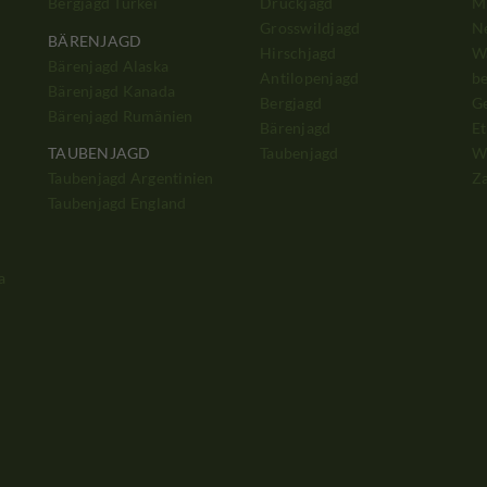
Bergjagd Türkei
Drückjagd
Mi
Grosswildjagd
N
BÄRENJAGD
Hirschjagd
W
Bärenjagd Alaska
Antilopenjagd
b
Bärenjagd Kanada
Bergjagd
G
Bärenjagd Rumänien
Bärenjagd
Et
Taubenjagd
W
TAUBENJAGD
Z
Taubenjagd Argentinien
Taubenjagd England
a