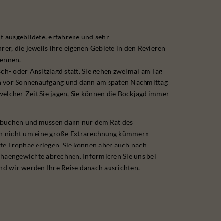
ut ausgebildete, erfahrene und sehr
r, die jeweils ihre eigenen Gebiete in den Revieren
kennen.
sch- oder Ansitzjagd statt. Sie gehen zweimal am Tag
n vor Sonnenaufgang und dann am späten Nachmittag
welcher Zeit Sie jagen, Sie können die Bockjagd immer
 buchen und müssen dann nur dem Rat des
ich nicht um eine große Extrarechnung kümmern
gute Trophäe erlegen. Sie können aber auch nach
phäengewichte abrechnen. Informieren Sie uns bei
d wir werden Ihre Reise danach ausrichten.