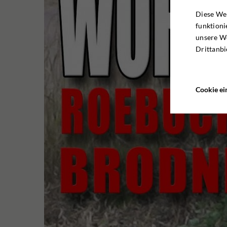
Diese Web
funktioni
unsere W
Drittanbi
Cookie ei