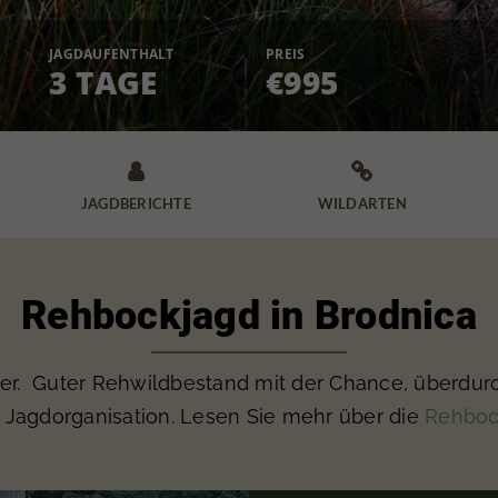
JAGDAUFENTHALT
PREIS
3 TAGE
€995


JAGDBERICHTE
WILDARTEN
Rehbockjagd in Brodnica
er. Guter Rehwildbestand mit der Chance, überdurc
e Jagdorganisation. Lesen Sie mehr über die
Rehboc