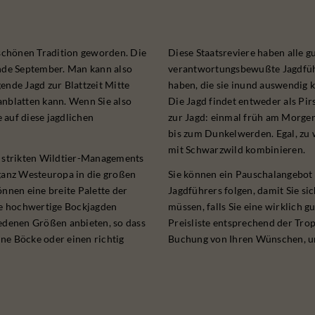
 schönen Tradition geworden. Die
Diese Staatsreviere haben alle g
Ende September. Man kann also
verantwortungsbewußte Jagdführe
ende Jagd zur Blattzeit Mitte
haben, die sie inund auswendig 
anblatten kann. Wenn Sie also
Die Jagd findet entweder als Pir
e auf diese jagdlichen
zur Jagd: einmal früh am Morge
bis zum Dunkelwerden. Egal, zu 
mit Schwarzwild kombinieren.
n strikten Wildtier-Managements
 ganz Westeuropa in die großen
Sie können ein Pauschalangebot
nnen eine breite Palette der
Jagdführers folgen, damit Sie s
le hochwertige Bockjagden
müssen, falls Sie eine wirklich 
iedenen Größen anbieten, so dass
Preisliste entsprechend der Tro
ine Böcke oder einen richtig
Buchung von Ihren Wünschen, un