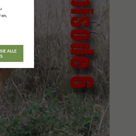
u
ren,
SIE ALLE
ES