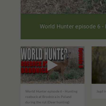
World Hunter episode 6 - 

World Hunter episode 6 - Hunting
Jagd i
roebuck at Brodnica in Poland
during the rut (Deer hunting)