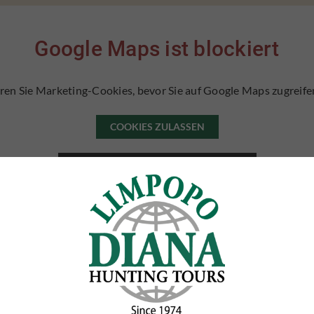
Google Maps ist blockiert
ren Sie Marketing-Cookies, bevor Sie auf Google Maps zugreif
COOKIES ZULASSEN
ERFAHREN SIE MEHR ÜBER COOKIES
VIDEOGALERIE
