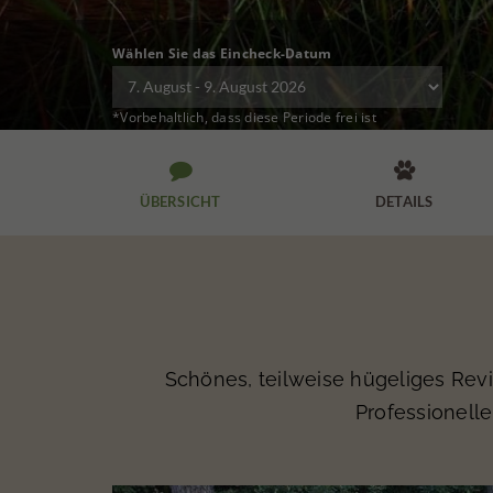
Wählen Sie das Eincheck-Datum
*Vorbehaltlich, dass diese Periode frei ist


ÜBERSICHT
DETAILS
Schönes, teilweise hügeliges Revi
Professionell