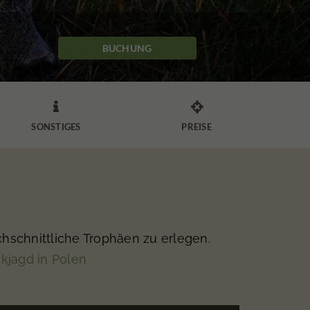
BUCHUNG


SONSTIGES
PREISE
hschnittliche Trophäen zu erlegen.
kjagd in Polen