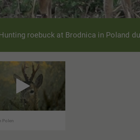
Hunting roebuck at Brodnica in Poland dur

n Polen