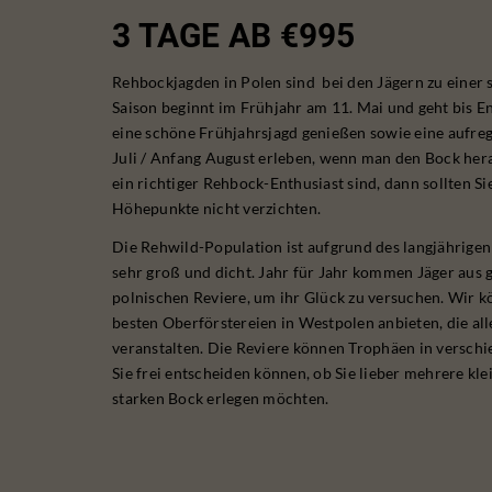
3 TAGE AB €995
Rehbockjagden in Polen sind bei den Jägern zu einer
Saison beginnt im Frühjahr am 11. Mai und geht bis 
eine schöne Frühjahrsjagd genießen sowie eine aufreg
Juli / Anfang August erleben, wenn man den Bock her
ein richtiger Rehbock-Enthusiast sind, dann sollten Si
Höhepunkte nicht verzichten.
Die Rehwild-Population ist aufgrund des langjährige
sehr groß und dicht. Jahr für Jahr kommen Jäger aus
polnischen Reviere, um ihr Glück zu versuchen. Wir kö
besten Oberförstereien in Westpolen anbieten, die al
veranstalten. Die Reviere können Trophäen in versch
Sie frei entscheiden können, ob Sie lieber mehrere kle
starken Bock erlegen möchten.