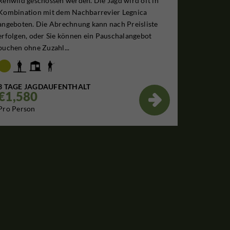
Rehwild geschossen werden. Die Jagd wird oft in
Kombination mit dem Nachbarrevier Legnica
angeboten. Die Abrechnung kann nach Preisliste
erfolgen, oder Sie können ein Pauschalangebot
buchen ohne Zuzahl...
3 TAGE JAGDAUFENTHALT
€1,580

Pro Person