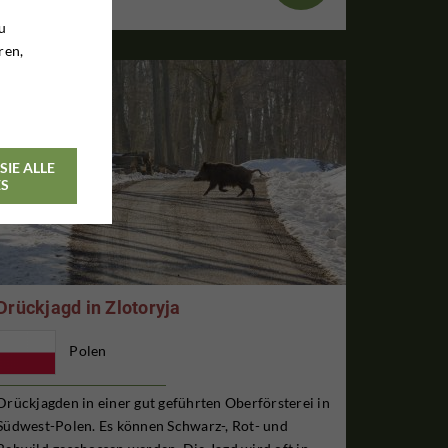
u
ren,
SIE ALLE
ES
Drückjagd in Zlotoryja
Polen
Drückjagden in einer gut geführten Oberförsterei in
Südwest-Polen. Es können Schwarz-, Rot- und