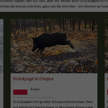
insamen Jagden Jahr für Jahr, aber wir stellen auch Drückjagden für 
liste abrechnen möchten, ganz wie Sie möchten - wir können auf jeden
Drückjagd in Chojna
Polen
Drückjagden mit großen Schwarzwildstrecken. Sehr
gut geführte Oberförsterei in Nordwest-Polen nahe