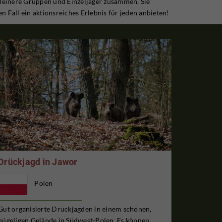
kleinere Gruppen und Einzeljäger zusammen. Sie
 Fall ein aktionsreiches Erlebnis für jeden anbieten!
Drückjagd in Jawor
Polen
Gut organisierte Drückjagden in einem schönen,
hügeligen Gelände in Südwest-Polen. Es können