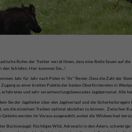
stische Rufen der Treiber verrät Ihnen, dass eine Rotte Sauen auf di
in den Schläfen. Hier kommen Sie…!
mmen Jahr für Jahr nach Polen in ”ihr” Revier. Dass die Zahl der Stam
 Zugang zu einer breiten Palette der besten Oberförstereien in Westpo
s, erfahrenes und sehr verantwortungsbewusstes Jagdpersonal. Alle hab
 dem Sie der Jagdleiter über den Jagdverlauf und die Sicherheitsrege
, um die einzelnen Treiben optimal abstellen zu können. Zwischen 8 
n Gebiete werden im Voraus ausgewählt, wobei die Wildwechsel berüc
der Büchsenjagd: flüchtiges Wild, Adrenalin in den Adern, schwierige S