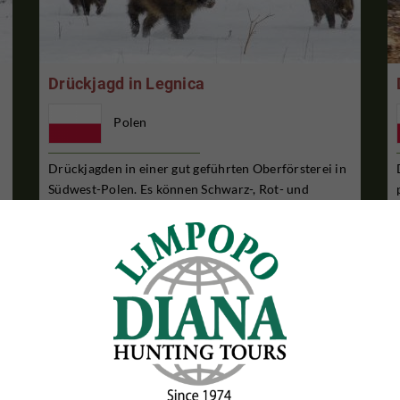
Drückjagd in Legnica
Polen
n
Drückjagden in einer gut geführten Oberförsterei in
Südwest-Polen. Es können Schwarz-, Rot- und
Rehwild geschossen werden. Die Jagd wird oft in
Kombination mit dem Nachbarrevier Zlotoryja
angeboten. Sehr gute Unterkunft im Revier. Die
g
Abrechnung kann nach Preisliste erfolgen, oder Sie
können ein ...
3 TAGE JAGDAUFENTHALT
€1,580

Pro Person