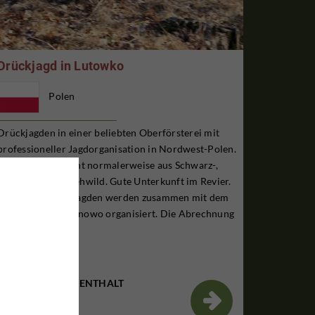
Drückjagd in Lutowko
Polen
Drückjagden in einer beliebten Oberförsterei mit
professioneller Jagdorganisation in Nordwest-Polen.
Die Strecke besteht normalerweise aus Schwarz-,
Rot-, Dam- und Rehwild. Gute Unterkunft im Revier.
Einige der Drückjagden werden zusammen mit dem
Nachbarrevier Runowo organisiert. Die Abrechnung
k...
3 TAGE JAGDAUFENTHALT
€2,100

Pro Person