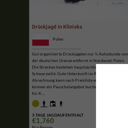
Drückjagd in Kliniska
Polen
Gut organisierte Drückjagden nur ½ Autostunde vo
der deutschen Grenze entfernt in Nordwest-Polen.
Die Strecken bestehen hauptsächlich aus Rot- und
Schwarzwild. Gute Unterkunft im Revier. Die
Abrechnung kann nach Preisliste erfolgen, oder Sie
können ein Pauschalangebot buchen ohne Zuzahlun
für K...
3 TAGE JAGDAUFENTHALT
€1,760

Pro Person