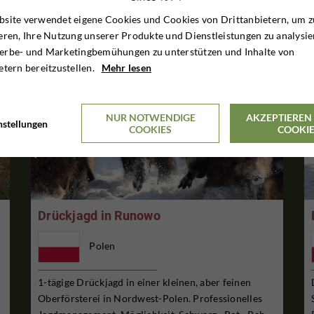
site verwendet eigene Cookies und Cookies von Drittanbietern, um z
eren, Ihre Nutzung unserer Produkte und Dienstleistungen zu analysie
erbe- und Marketingbemühungen zu unterstützen und Inhalte von
etern bereitzustellen.
Mehr lesen
NUR NOTWENDIGE
AKZEPTIEREN 
nstellungen
COOKIES
COOKI
Drückjagd in Runowo
Polen
1-tägige Drückjagd in einer kleinen, aber feinen
Oberförsterei in Nordwest-Polen. Professionelles