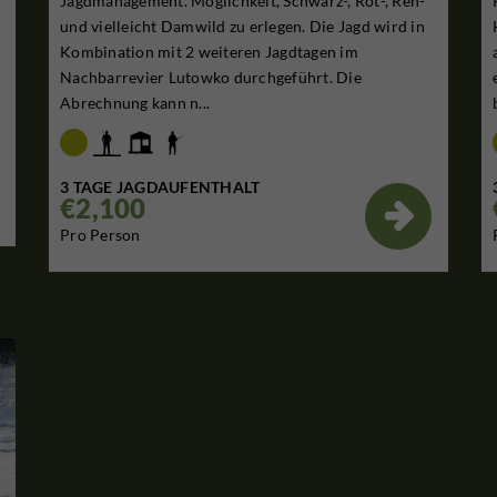
r
Jagdmanagement. Möglichkeit, Schwarz-, Rot-, Reh-
und vielleicht Damwild zu erlegen. Die Jagd wird in
Kombination mit 2 weiteren Jagdtagen im
Nachbarrevier Lutowko durchgeführt. Die
Abrechnung kann n...
3 TAGE JAGDAUFENTHALT
€2,100

Pro Person