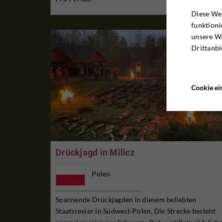
Diese Web
funktioni
unsere W
Drittanbi
Cookie ei
Drückjagd in Milicz
Polen
Spannende Drückjagden in diesem beliebten
Staatsrevier in Südwest-Polen. Die Strecke besteht