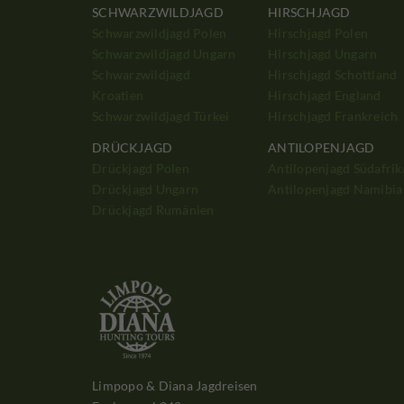
SCHWARZWILDJAGD
HIRSCHJAGD
Schwarzwildjagd Polen
Hirschjagd Polen
Schwarzwildjagd Ungarn
Hirschjagd Ungarn
Schwarzwildjagd
Hirschjagd Schottland
Kroatien
Hirschjagd England
Schwarzwildjagd Türkei
Hirschjagd Frankreich
DRÜCKJAGD
ANTILOPENJAGD
Drückjagd Polen
Antilopenjagd Südafrik
Drückjagd Ungarn
Antilopenjagd Namibia
Drückjagd Rumänien
Limpopo & Diana Jagdreisen