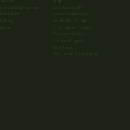
enutzen?
Blog
enerelle Bedingungen
Europæiske ERV
ische Jagd
Nordea Svendborg
erbung
Balule River Lodge
ahlung
NTG Trophy - Nordic
Transport Group
Hunters Magazine
Red Moose
The Danish Travel Clinic