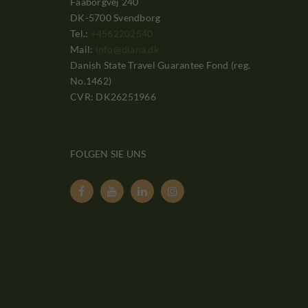
Faaborgvej 240
DK-5700 Svendborg
Tel.:
+4562202540
Mail:
info@diana.dk
Danish State Travel Guarantee Fond (reg.
No.1462)
CVR: DK26251966
FOLGEN SIE UNS



