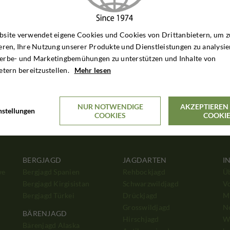
site verwendet eigene Cookies und Cookies von Drittanbietern, um z
eren, Ihre Nutzung unserer Produkte und Dienstleistungen zu analysie
erbe- und Marketingbemühungen zu unterstützen und Inhalte von
etern bereitzustellen.
Mehr lesen
NUR NOTWENDIGE
AKZEPTIEREN 
nstellungen
COOKIES
COOKI
BERGJAGD
JAGDARTEN
I
we
Bergjagd Spanien
Rehbockjagd
Ü
Bergjagd Kirgisistan
Schwarzwildjagd
V
Bergjagd Türkei
Drückjagd
Mi
Grosswildjagd
N
BÄRENJAGD
Hirschjagd
W
Bärenjagd Alaska