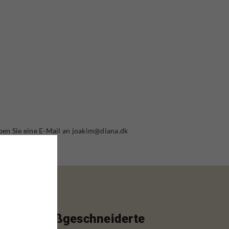
ben Sie eine E-Mail an joakim@diana.dk
Maßgeschneiderte