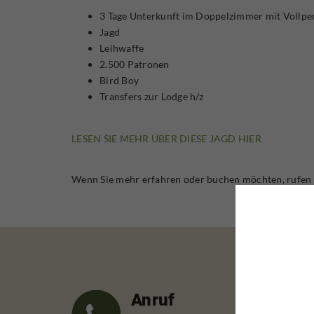
3 Tage Unterkunft im Doppelzimmer mit Vollpe
Jagd
Leihwaffe
2.500 Patronen
Bird Boy
Transfers zur Lodge h/z
LESEN SIE MEHR ÜBER DIESE JAGD HIER
Wenn Sie mehr erfahren oder buchen möchten, rufen Si
Anruf