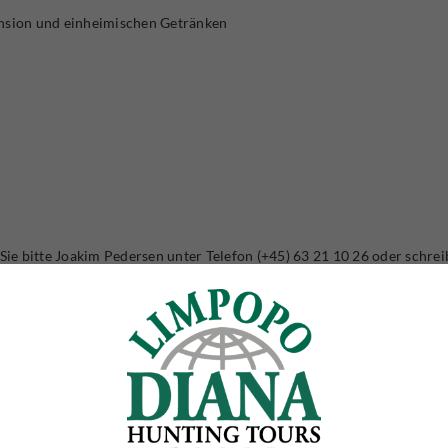
nsion und einheimischen Getränken
e bitte Joakim Pedersen unter Telefon (+45) 63 21 10 26 oder schrei