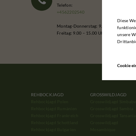
Telefon:
+4562202540
Diese Web
Montag-Donnerstag: 9.00 – 16.00 Uhr
funktioni
Freitag: 9.00 – 15.00 Uhr
unsere W
Drittanbi
Cookie ei
REHBOCKJAGD
GROSSWILDJAGD
Rehbockjagd Polen
Grosswildjagd Simbab
Rehbockjagd Rumänien
Grosswildjagd Sambia
Rehbockjagd Frankreich
Grosswildjagd Tansania
Rehbockjagd Schottland
Grosswildjagd
Rehbockjagd Bulgarien
Mosambique