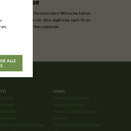
Reise
Wenn Sie besondere Wünsche haben,
u
können wir eine Jagdreise nach Ihren
ren,
Wünschen anpassen
SIE ALLE
ES
NFO
LINKS
ber uns
Danish State Travel
orstand
Guarantee Fond
tarbeiter
Hunters Video Channel
ewsletter
Bisnode
arum eine Reiseagentur
Jacob Kamman's Hunting