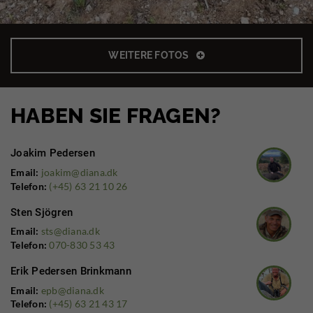
WEITERE FOTOS
HABEN SIE FRAGEN?
Joakim Pedersen
Email:
joakim@diana.dk
Telefon:
(+45) 63 21 10 26
Sten Sjögren
Email:
sts@diana.dk
Telefon:
070-830 53 43
Erik Pedersen Brinkmann
Email:
epb@diana.dk
Telefon:
(+45) 63 21 43 17