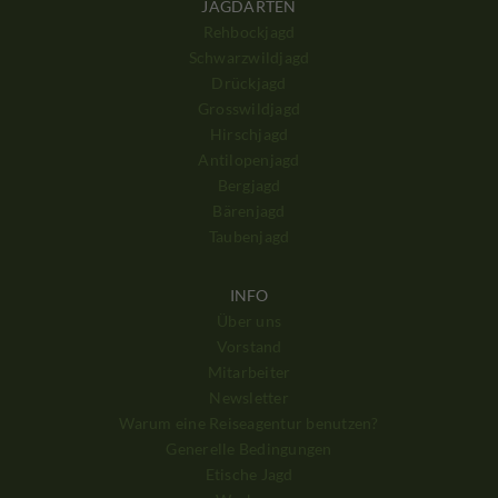
JAGDARTEN
Rehbockjagd
Schwarzwildjagd
Drückjagd
Grosswildjagd
Hirschjagd
Antilopenjagd
Bergjagd
Bärenjagd
Taubenjagd
INFO
Über uns
Vorstand
Mitarbeiter
Newsletter
Warum eine Reiseagentur benutzen?
Generelle Bedingungen
Etische Jagd