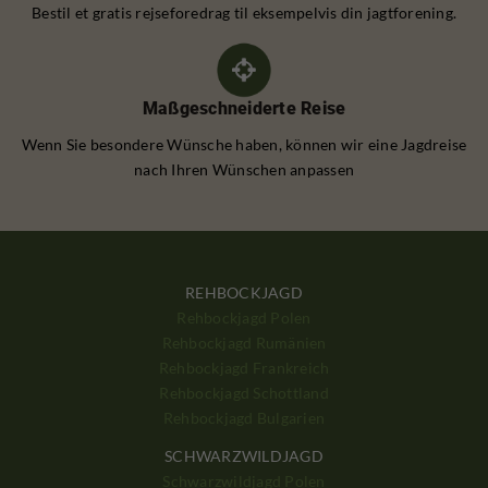
Bestil et gratis rejseforedrag til eksempelvis din jagtforening.
Maßgeschneiderte Reise
Wenn Sie besondere Wünsche haben, können wir eine Jagdreise
nach Ihren Wünschen anpassen
REHBOCKJAGD
Rehbockjagd Polen
Rehbockjagd Rumänien
Rehbockjagd Frankreich
Rehbockjagd Schottland
Rehbockjagd Bulgarien
SCHWARZWILDJAGD
Schwarzwildjagd Polen