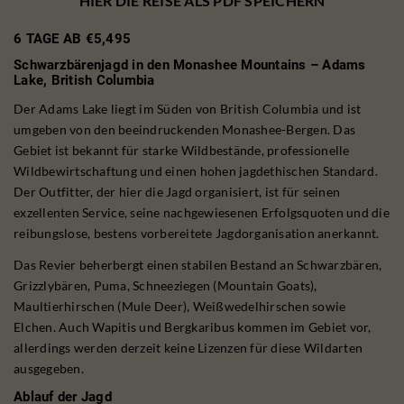
HIER DIE REISE ALS PDF SPEICHERN
6 TAGE AB €5,495
Schwarzbärenjagd in den Monashee Mountains – Adams
Lake, British Columbia
Der Adams Lake liegt im Süden von British Columbia und ist
umgeben von den beeindruckenden Monashee-Bergen. Das
Gebiet ist bekannt für starke Wildbestände, professionelle
Wildbewirtschaftung und einen hohen jagdethischen Standard.
Der Outfitter, der hier die Jagd organisiert, ist für seinen
exzellenten Service, seine nachgewiesenen Erfolgsquoten und die
reibungslose, bestens vorbereitete Jagdorganisation anerkannt.
Das Revier beherbergt einen stabilen Bestand an Schwarzbären,
Grizzlybären, Puma, Schneeziegen (Mountain Goats),
Maultierhirschen (Mule Deer), Weißwedelhirschen sowie
Elchen. Auch Wapitis und Bergkaribus kommen im Gebiet vor,
allerdings werden derzeit keine Lizenzen für diese Wildarten
ausgegeben.
Ablauf der Jagd