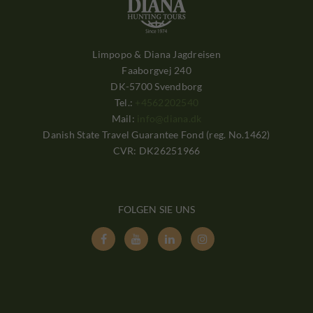
Limpopo & Diana Jagdreisen
Faaborgvej 240
DK-5700 Svendborg
Tel.:
+4562202540
Mail:
info@diana.dk
Danish State Travel Guarantee Fond (reg. No.1462)
CVR: DK26251966
FOLGEN SIE UNS



