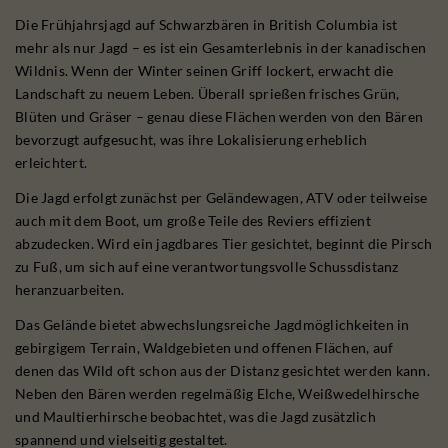
Die Frühjahrsjagd auf Schwarzbären in British Columbia ist
mehr als nur Jagd – es ist ein Gesamterlebnis in der kanadischen
Wildnis. Wenn der Winter seinen Griff lockert, erwacht die
Landschaft zu neuem Leben. Überall sprießen frisches Grün,
Blüten und Gräser – genau diese Flächen werden von den Bären
bevorzugt aufgesucht, was ihre Lokalisierung erheblich
erleichtert.
Die Jagd erfolgt zunächst per Geländewagen, ATV oder teilweise
auch mit dem Boot, um große Teile des Reviers effizient
abzudecken. Wird ein jagdbares Tier gesichtet, beginnt die Pirsch
zu Fuß, um sich auf eine verantwortungsvolle Schussdistanz
heranzuarbeiten.
Das Gelände bietet abwechslungsreiche Jagdmöglichkeiten in
gebirgigem Terrain, Waldgebieten und offenen Flächen, auf
denen das Wild oft schon aus der Distanz gesichtet werden kann.
Neben den Bären werden regelmäßig Elche, Weißwedelhirsche
und Maultierhirsche beobachtet, was die Jagd zusätzlich
spannend und vielseitig gestaltet.