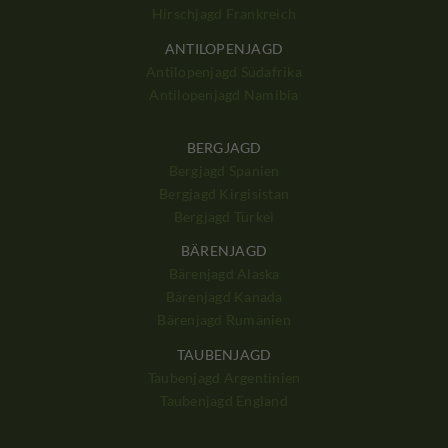
Hirschjagd Frankreich
ANTILOPENJAGD
Antilopenjagd Südafrika
Antilopenjagd Namibia
BERGJAGD
Bergjagd Spanien
Bergjagd Kirgisistan
Bergjagd Türkei
BÄRENJAGD
Bärenjagd Alaska
Bärenjagd Kanada
Bärenjagd Rumänien
TAUBENJAGD
Taubenjagd Argentinien
Taubenjagd England