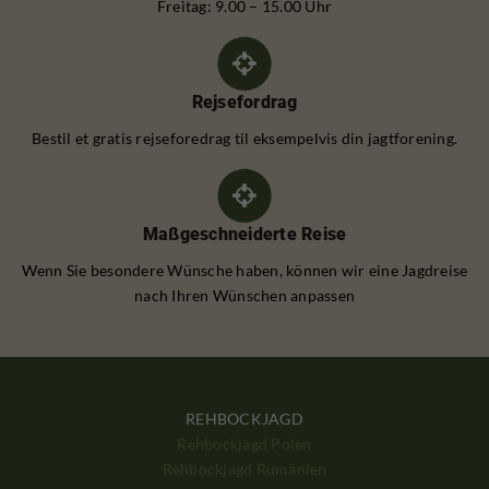
Freitag: 9.00 – 15.00 Uhr
Rejsefordrag
Bestil et gratis rejseforedrag til eksempelvis din jagtforening.
Maßgeschneiderte Reise
Wenn Sie besondere Wünsche haben, können wir eine Jagdreise
nach Ihren Wünschen anpassen
REHBOCKJAGD
Rehbockjagd Polen
Rehbockjagd Rumänien