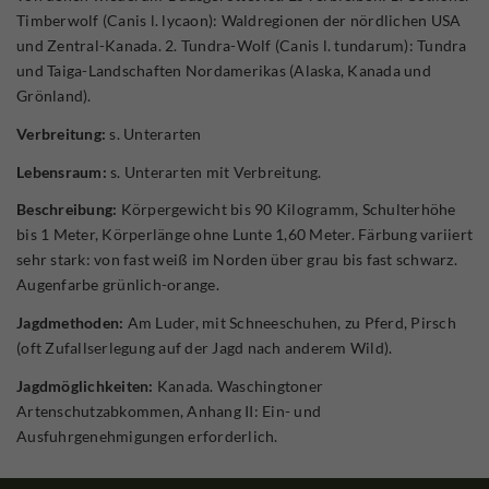
Timberwolf (Canis l. lycaon): Waldregionen der nördlichen USA
und Zentral-Kanada. 2. Tundra-Wolf (Canis l. tundarum): Tundra
und Taiga-Landschaften Nordamerikas (Alaska, Kanada und
Grönland).
Verbreitung:
s. Unterarten
Lebensraum:
s. Unterarten mit Verbreitung.
Beschreibung:
Körpergewicht bis 90 Kilogramm, Schulterhöhe
bis 1 Meter, Körperlänge ohne Lunte 1,60 Meter. Färbung variiert
sehr stark: von fast weiß im Norden über grau bis fast schwarz.
Augenfarbe grünlich-orange.
Jagdmethoden:
Am Luder, mit Schneeschuhen, zu Pferd, Pirsch
(oft Zufallserlegung auf der Jagd nach anderem Wild).
Jagdmöglichkeiten:
Kanada. Waschingtoner
Artenschutzabkommen, Anhang II: Ein- und
Ausfuhrgenehmigungen erforderlich.