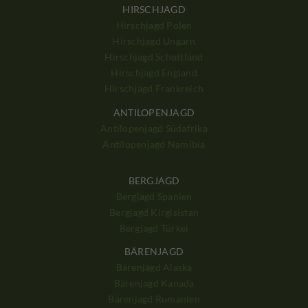
HIRSCHJAGD
Hirschjagd Polen
Hirschjagd Ungarn
Hirschjagd Schottland
Hirschjagd England
Hirschjagd Frankreich
ANTILOPENJAGD
Antilopenjagd Südafrika
Antilopenjagd Namibia
BERGJAGD
Bergjagd Spanien
Bergjagd Kirgisistan
Bergjagd Türkei
BÄRENJAGD
Bärenjagd Alaska
Bärenjagd Kanada
Bärenjagd Rumänien