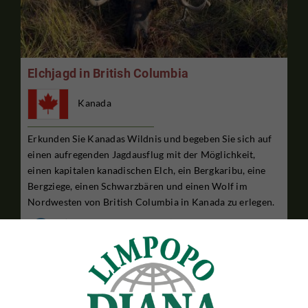
Elchjagd in British Columbia
Kanada
Erkunden Sie Kanadas Wildnis und begeben Sie sich auf
einen aufregenden Jagdausflug mit der Möglichkeit,
einen kapitalen kanadischen Elch, ein Bergkaribu, eine
Bergziege, einen Schwarzbären und einen Wolf im
Nordwesten von British Columbia in Kanada zu erlegen.
10 TAGE JAGDAUFENTHALT
$27,995

Pro Person