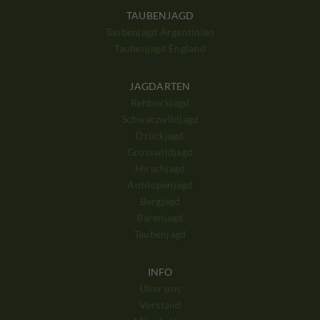
TAUBENJAGD
Taubenjagd Argentinien
Taubenjagd England
JAGDARTEN
Rehbockjagd
Schwarzwildjagd
Drückjagd
Grosswildjagd
Hirschjagd
Antilopenjagd
Bergjagd
Bärenjagd
Taubenjagd
INFO
Über uns
Vorstand