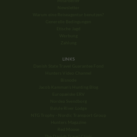
Mitarbeiter
Newsletter
Warum eine Reiseagentur benutzen?
Generelle Bedingungen
Etische Jagd
Werbung
Zahlung
LINKS
Danish State Travel Guarantee Fond
Hunters Video Channel
Bisnode
Jacob Kamman's Hunting Blog
Europæiske ERV
Nordea Svendborg
Balule River Lodge
NTG Trophy - Nordic Transport Group
Hunters Magazine
Red Moose
The Danish Travel Clinic