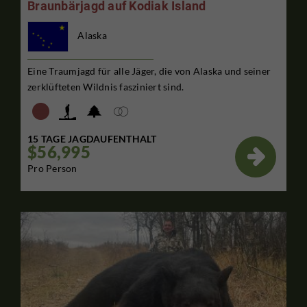
Braunbärjagd auf Kodiak Island
Alaska
Eine Traumjagd für alle Jäger, die von Alaska und seiner
zerklüfteten Wildnis fasziniert sind.
15 TAGE JAGDAUFENTHALT
$56,995

Pro Person